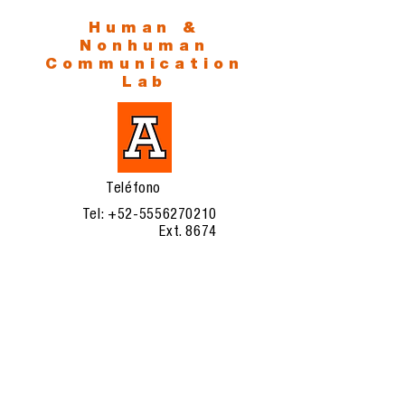
Human &
Nonhuman
Communication
Lab
Teléfono
Tel:
+52-5556270210
Ext. 8674
Correo
Dirección
humancommlab@anahuac.
mx
Av. Universidad Anáhuac
46, Col. Lomas Anáhuac,