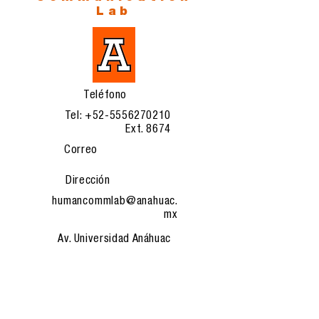
Lab
Teléfono
Tel:
+52-5556270210
Ext. 8674
Correo
Dirección
humancommlab@anahuac.
mx
Av. Universidad Anáhuac
46, Col. Lomas Anáhuac,
Huixquilucan, Edo. de
México, 52786.