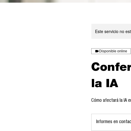
Este servicio no e
Disponible online
Confer
la IA
Cómo afectará la IA e
Informes
en
Informes en conta
contacto