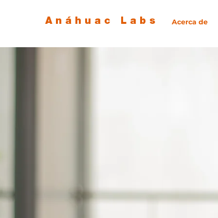
Anáhuac Labs
Acerca de