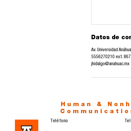
Datos de co
Av. Universidad Anáhu
5556270210 ext. 867
jhidalgo@anahuac.mx
Human & Non
Communicatio
Teléfono
Te