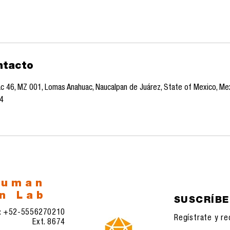
ntacto
ac 46, MZ 001, Lomas Anahuac, Naucalpan de Juárez, State of Mexico, Me
4
human
n Lab
SUSCRÍB
l: +52-5556270210
Regístrate y re
Ext. 8674