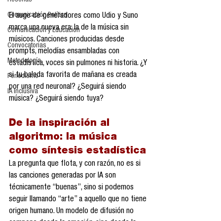
Reseñas
Comunicación Política
El auge de generadores como Udio y Suno 
marca una nueva era: la de la música sin 
Comunicación y Educación
músicos. Canciones producidas desde 
Convocatorias
prompts, melodías ensambladas con 
Metodología
estadística, voces sin pulmones ni historia. ¿Y 
si tu balada favorita de mañana es creada 
Periodismo
por una red neuronal? ¿Seguirá siendo 
IA Inclusiva
música? ¿Seguirá siendo tuya?
De la inspiración al 
algoritmo: la música 
como síntesis estadística
La pregunta que flota, y con razón, no es si 
las canciones generadas por IA son 
técnicamente “buenas”, sino si podemos 
seguir llamando “arte” a aquello que no tiene 
origen humano. Un modelo de difusión no 