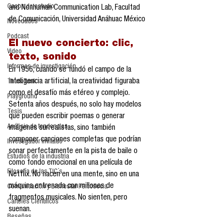
Casos de estudio
and Nonhuman Communication Lab, Facultad 
de Comunicación, Universidad Anáhuac México
Novedades
Podcast
El nuevo concierto: clic, 
Video
texto, sonido
Informes de investigación
En 1956, cuando se fundó el campo de la 
inteligencia artificial, la creatividad figuraba 
Think Tank
como el desafío más etéreo y complejo. 
Playground
Setenta años después, no solo hay modelos 
Tesis
que pueden escribir poemas o generar 
Análisis de tendencias
imágenes surrealistas, sino también 
componer canciones completas que podrían 
Investigador Invitado
sonar perfectamente en la pista de baile o 
Estudios de la industria
como fondo emocional en una película de 
Filosofía de las TIC´s
Netflix. No nacen en una mente, sino en una 
máquina entrenada con millones de 
Comunicación y Bienestar Psicosocia
fragmentos musicales. No sienten, pero 
Carteles Científicos
suenan.