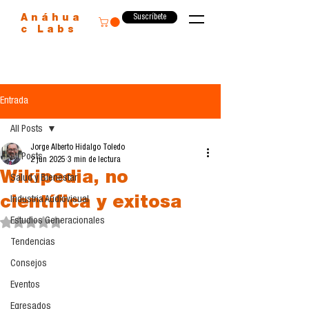
Suscríbete
Anáhua
c Labs
Entrada
All Posts
Jorge Alberto Hidalgo Toledo
All Posts
2 jun 2025
3 min de lectura
Wikipedia, no
Salud y Bienestar
científica y exitosa
Industria Audiovisual
Estudios Generacionales
Obtuvo NaN de 5 estrellas.
Tendencias
Consejos
Eventos
Egresados