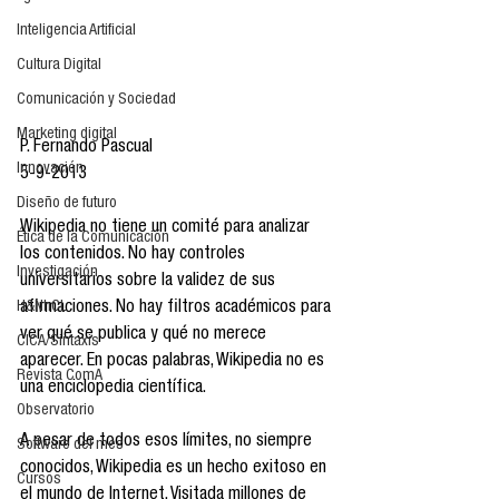
Inteligencia Artificial
Cultura Digital
Comunicación y Sociedad
Marketing digital
P. Fernando Pascual
Innovación
5-9-2013
Diseño de futuro
Wikipedia no tiene un comité para analizar 
Ética de la Comunicación
los contenidos. No hay controles 
Investigación
universitarios sobre la validez de sus 
afirmaciones. No hay filtros académicos para 
H&NhCL
ver qué se publica y qué no merece 
CICA/Sintaxis
aparecer. En pocas palabras, Wikipedia no es 
Revista ComA
una enciclopedia científica.
Observatorio
A pesar de todos esos límites, no siempre 
Software del mes
conocidos, Wikipedia es un hecho exitoso en 
Cursos
el mundo de Internet. Visitada millones de 