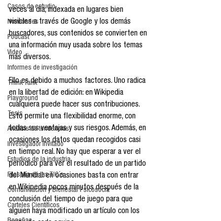
Casos de estudio
veces al día, indexada en lugares bien 
visibles a través de Google y los demás 
Novedades
buscadores, sus contenidos se convierten en 
Podcast
una información muy usada sobre los temas 
Video
más diversos.
Informes de investigación
Ello es debido a muchos factores. Uno radica 
Think Tank
en la libertad de edición: en Wikipedia 
Playground
cualquiera puede hacer sus contribuciones. 
Tesis
Esto permite una flexibilidad enorme, con 
todas sus ventajas y sus riesgos. Además, en 
Análisis de tendencias
ocasiones los datos quedan recogidos casi 
Investigador Invitado
en tiempo real. No hay que esperar a ver el 
Estudios de la industria
periódico para ver el resultado de un partido 
Filosofía de las TIC´s
del Mundial: en ocasiones basta con entrar 
en Wikipedia pocos minutos después de la 
Comunicación y Bienestar Psicosocia
conclusión del tiempo de juego para que 
Carteles Científicos
alguien haya modificado un artículo con los 