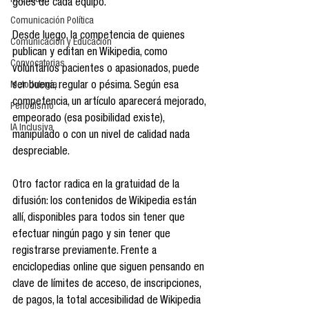
Reseñas
goles de cada equipo.
Comunicación Política
Desde luego, la competencia de quienes 
Comunicación y Educación
publican y editan en Wikipedia, como 
Convocatorias
voluntarios pacientes o apasionados, puede 
ser buena, regular o pésima. Según esa 
Metodología
competencia, un artículo aparecerá mejorado, 
Periodismo
empeorado (esa posibilidad existe), 
IA Inclusiva
manipulado o con un nivel de calidad nada 
despreciable.
Otro factor radica en la gratuidad de la 
difusión: los contenidos de Wikipedia están 
allí, disponibles para todos sin tener que 
efectuar ningún pago y sin tener que 
registrarse previamente. Frente a 
enciclopedias online que siguen pensando en 
clave de límites de acceso, de inscripciones, 
de pagos, la total accesibilidad de Wikipedia 