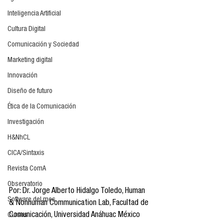
Inteligencia Artificial
Cultura Digital
Comunicación y Sociedad
Marketing digital
Innovación
Diseño de futuro
Ética de la Comunicación
Investigación
H&NhCL
CICA/Sintaxis
Revista ComA
Observatorio
Por: Dr. Jorge Alberto Hidalgo Toledo, Human 
Software del mes
& Nonhuman Communication Lab, Facultad de 
Comunicación, Universidad Anáhuac México
Cursos