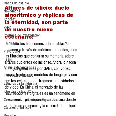
Casos de estudio
Altares de silicio: duelo 
Novedades
algorítmico y réplicas de 
Podcast
la eternidad, son parte 
Video
de nuestro nuevo 
Informes de investigación
escenario. 
Think Tank
Los muertos han comenzado a hablar. Ya no 
lo hacen a través de médiums o sueños, ni en 
Playground
las liturgias que conjuran su memoria sobre 
Tesis
altares cubiertos de incienso. Ahora lo hacen 
Análisis de tendencias
con ojos generados por GANs, con voces 
reconstruidas por modelos de lenguaje y con 
Investigador Invitado
gestos extraídos de fragmentos olvidados 
Estudios de la industria
de video. En China, el mercado de las 
Filosofía de las TIC´s
resurrecciones digitales es un fenómeno en 
Comunicación y Bienestar Psicosocia
crecimiento, una alquimia posthumana donde 
el duelo se programa y la eternidad se alquila.
Carteles Científicos