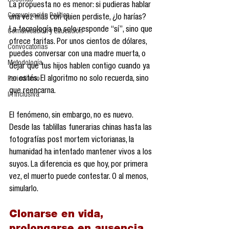
Reseñas
La propuesta no es menor: si pudieras hablar 
Comunicación Política
una vez más con quien perdiste, ¿lo harías? 
La tecnología no solo responde “sí”, sino que 
Comunicación y Educación
ofrece tarifas. Por unos cientos de dólares, 
Convocatorias
puedes conversar con una madre muerta, o 
Metodología
dejar que tus hijos hablen contigo cuando ya 
no estés. El algoritmo no solo recuerda, sino 
Periodismo
que reencarna.
IA Inclusiva
El fenómeno, sin embargo, no es nuevo. 
Desde las tablillas funerarias chinas hasta las 
fotografías post mortem victorianas, la 
humanidad ha intentado mantener vivos a los 
suyos. La diferencia es que hoy, por primera 
vez, el muerto puede contestar. O al menos, 
simularlo.
Clonarse en vida, 