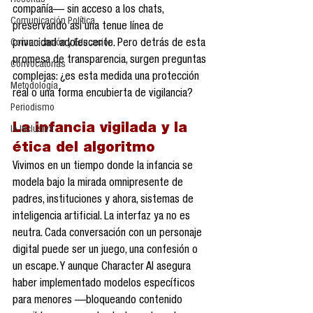
Reseñas
compañía— sin acceso a los chats, 
Comunicación Política
preservando así una tenue línea de 
Comunicación y Educación
privacidad adolescente. Pero detrás de esta 
promesa de transparencia, surgen preguntas 
Convocatorias
complejas: ¿es esta medida una protección 
Metodología
real o una forma encubierta de vigilancia?
Periodismo
La infancia vigilada y la 
IA Inclusiva
ética del algoritmo
Vivimos en un tiempo donde la infancia se 
modela bajo la mirada omnipresente de 
padres, instituciones y ahora, sistemas de 
inteligencia artificial. La interfaz ya no es 
neutra. Cada conversación con un personaje 
digital puede ser un juego, una confesión o 
un escape. Y aunque Character AI asegura 
haber implementado modelos específicos 
para menores —bloqueando contenido 