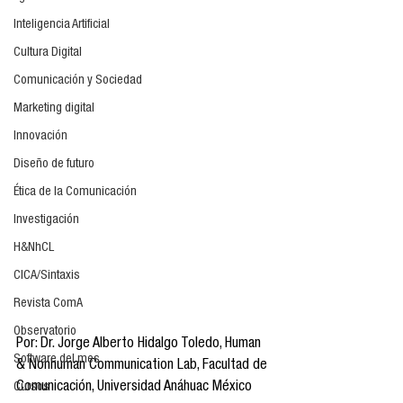
Inteligencia Artificial
Cultura Digital
Comunicación y Sociedad
Marketing digital
Innovación
Diseño de futuro
Ética de la Comunicación
Investigación
H&NhCL
CICA/Sintaxis
Revista ComA
Observatorio
Por: Dr. Jorge Alberto Hidalgo Toledo, Human 
Software del mes
& Nonhuman Communication Lab, Facultad de 
Comunicación, Universidad Anáhuac México
Cursos