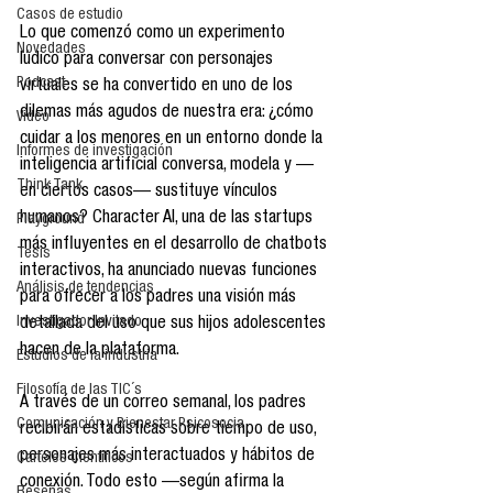
Casos de estudio
Lo que comenzó como un experimento 
Novedades
lúdico para conversar con personajes 
Podcast
virtuales se ha convertido en uno de los 
dilemas más agudos de nuestra era: ¿cómo 
Video
cuidar a los menores en un entorno donde la 
Informes de investigación
inteligencia artificial conversa, modela y —
Think Tank
en ciertos casos— sustituye vínculos 
humanos? Character AI, una de las startups 
Playground
más influyentes en el desarrollo de chatbots 
Tesis
interactivos, ha anunciado nuevas funciones 
Análisis de tendencias
para ofrecer a los padres una visión más 
Investigador Invitado
detallada del uso que sus hijos adolescentes 
hacen de la plataforma.
Estudios de la industria
Filosofía de las TIC´s
A través de un correo semanal, los padres 
Comunicación y Bienestar Psicosocia
recibirán estadísticas sobre tiempo de uso, 
personajes más interactuados y hábitos de 
Carteles Científicos
conexión. Todo esto —según afirma la 