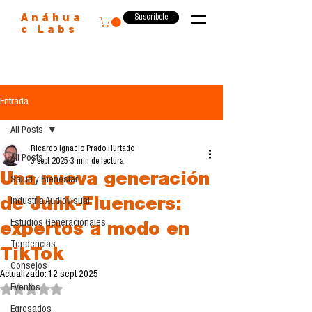
Suscríbete
Anáhua
c Labs
Entrada
All Posts
Ricardo Ignacio Prado Hurtado
All Posts
3 sept 2025
3 min de lectura
Una nueva generación
Salud y Bienestar
de Junk-Fluencers:
Industria Audiovisual
Estudios Generacionales
expertos a modo en
Tendencias
TikTok
Consejos
Actualizado:
12 sept 2025
Eventos
Obtuvo NaN de 5 estrellas.
Egresados