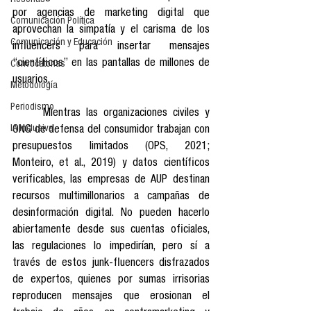
Reseñas
por agencias de marketing digital que 
Comunicación Política
aprovechan la simpatía y el carisma de los 
Comunicación y Educación
influencers para insertar mensajes 
“científicos” en las pantallas de millones de 
Convocatorias
usuarios.
Metodología
Periodismo
	Mientras las organizaciones civiles y 
IA Inclusiva
ONG de defensa del consumidor trabajan con 
presupuestos limitados (OPS, 2021; 
Monteiro, et al., 2019) y datos científicos 
verificables, las empresas de AUP destinan 
recursos multimillonarios a campañas de 
desinformación digital. No pueden hacerlo 
abiertamente desde sus cuentas oficiales, 
las regulaciones lo impedirían, pero sí a 
través de estos junk-fluencers disfrazados 
de expertos, quienes por sumas irrisorias 
reproducen mensajes que erosionan el 