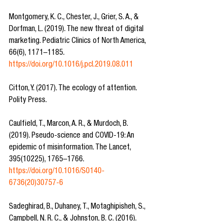
Montgomery, K. C., Chester, J., Grier, S. A., & 
Dorfman, L. (2019). The new threat of digital 
marketing. Pediatric Clinics of North America, 
66(6), 1171–1185. 
https://doi.org/10.1016/j.pcl.2019.08.011
Citton, Y. (2017). The ecology of attention. 
Polity Press.
Caulfield, T., Marcon, A. R., & Murdoch, B. 
(2019). Pseudo-science and COVID-19: An 
epidemic of misinformation. The Lancet, 
395(10225), 1765–1766. 
https://doi.org/10.1016/S0140-
6736(20)30757-6
Sadeghirad, B., Duhaney, T., Motaghipisheh, S., 
Campbell, N. R. C., & Johnston, B. C. (2016). 