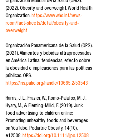
Organización Mundial de la Salud (OMS). 
(2022). Obesity and overweight. World Health 
Organization. 
https://www.who.int/news-
room/fact-sheets/detail/obesity-and-
overweight
Organización Panamericana de la Salud (OPS). 
(2021). Alimentos y bebidas ultraprocesados 
en América Latina: tendencias, efecto sobre 
la obesidad e implicaciones para las políticas 
públicas. OPS. 
https://iris.paho.org/handle/10665.2/53543
Harris, J. L., Frazier, W., Romo-Palafox, M. J., 
Hyary, M., & Fleming-Milici, F. (2019). Junk 
food advertising to children online: 
Promoting unhealthy foods and beverages 
on YouTube. Pediatric Obesity, 14(10), 
e12508. 
https://doi.org/10.1111/ijpo.12508