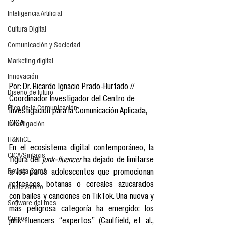
Inteligencia Artificial
Cultura Digital
Comunicación y Sociedad
Marketing digital
Innovación
Por: Dr. Ricardo Ignacio Prado-Hurtado // 
Diseño de futuro
Coordinador Investigador del Centro de 
Ética de la Comunicación
Investigación para la Comunicación Aplicada, 
CICA
Investigación
H&NhCL
En el ecosistema digital contemporáneo, la 
CICA/Sintaxis
figura del 
junk-fluencer
 ha dejado de limitarse 
Revista ComA
a los pares adolescentes que promocionan 
refrescos, botanas o cereales azucarados 
Observatorio
con bailes y canciones en TikTok. Una nueva y 
Software del mes
más peligrosa categoría ha emergido: los 
Cursos
junk-fluencers “expertos” (Caulfield, et al., 