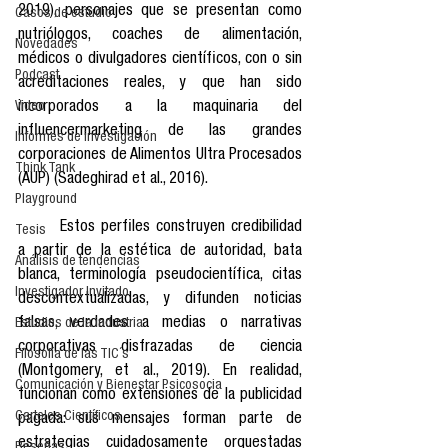
2019), personajes que se presentan como 
Casos de estudio
nutriólogos, coaches de alimentación, 
Novedades
médicos o divulgadores científicos, con o sin 
Podcast
acreditaciones reales, y que han sido 
incorporados a la maquinaria del 
Video
influencermarketing de las grandes 
Informes de investigación
corporaciones de Alimentos Ultra Procesados 
Think Tank
(AUP) (Sadeghirad et al., 2016).
Playground
	Estos perfiles construyen credibilidad 
Tesis
a partir de la estética de autoridad, bata 
Análisis de tendencias
blanca, terminología pseudocientífica, citas 
Investigador Invitado
descontextualizadas, y difunden noticias 
falsas, verdades a medias o narrativas 
Estudios de la industria
corporativas disfrazadas de ciencia 
Filosofía de las TIC´s
(Montgomery, et al., 2019). En realidad, 
Comunicación y Bienestar Psicosocia
funcionan como extensiones de la publicidad 
Carteles Científicos
pagada: sus mensajes forman parte de 
estrategias cuidadosamente orquestadas 