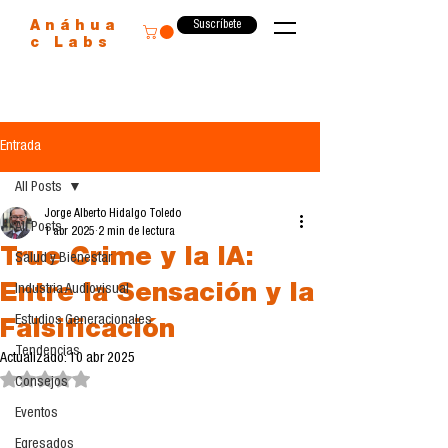
Suscríbete
Anáhua
c Labs
Entrada
All Posts
Jorge Alberto Hidalgo Toledo
All Posts
1 abr 2025
2 min de lectura
True Crime y la IA:
Salud y Bienestar
Entre la Sensación y la
Industria Audiovisual
Estudios Generacionales
Falsificación
Tendencias
Actualizado:
10 abr 2025
Obtuvo NaN de 5 estrellas.
Consejos
Eventos
Egresados