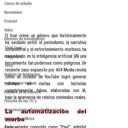
Casos de estudio
Novedades
Podcast
Video
El true crime, un género que históricamente 
Informes de investigación
ha oscilado entre el periodismo, la narrativa 
Think Tank
documental y el entretenimiento morboso, ha 
encontrado en la inteligencia artificial (IA) una 
Playground
herramienta tan poderosa como peligrosa. Un 
Tesis
reciente caso expuesto por 404 Media revela 
Análisis de tendencias
cómo un creador de YouTube logró generar 
Investigador Invitado
millones de visitas con historias 
completamente falsas, elaboradas con IA, 
Estudios de la industria
bajo la apariencia de relatos criminales reales.
Filosofía de las TIC´s
Comunicación y Bienestar Psicosocia
La automatización del 
Carteles Científicos
morbo
Este creador, conocido como "Paul", admitió 