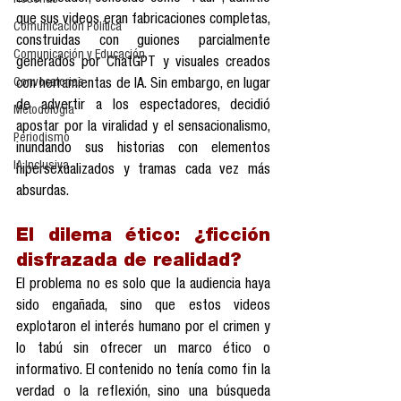
Reseñas
que sus videos eran fabricaciones completas, 
Comunicación Política
construidas con guiones parcialmente 
Comunicación y Educación
generados por ChatGPT y visuales creados 
Convocatorias
con herramientas de IA. Sin embargo, en lugar 
de advertir a los espectadores, decidió 
Metodología
apostar por la viralidad y el sensacionalismo, 
Periodismo
inundando sus historias con elementos 
IA Inclusiva
hipersexualizados y tramas cada vez más 
absurdas.
El dilema ético: ¿ficción 
disfrazada de realidad?
El problema no es solo que la audiencia haya 
sido engañada, sino que estos videos 
explotaron el interés humano por el crimen y 
lo tabú sin ofrecer un marco ético o 
informativo. El contenido no tenía como fin la 
verdad o la reflexión, sino una búsqueda 