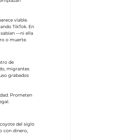
reemplazan 
arece viable. 
ando TikTok. En 
sabían —ni ella 
ro o muerte.
tro de 
do, migrantes 
luso grabados 
idad. Prometen 
egal.
coyote del siglo 
o con dinero, 