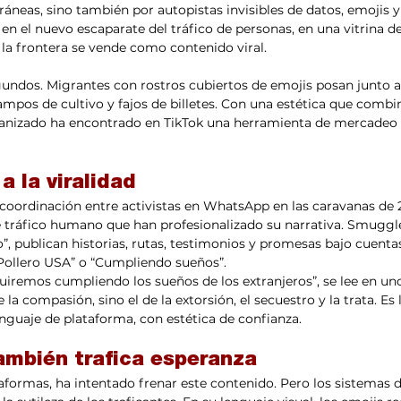
áneas, sino también por autopistas invisibles de datos, emojis 
 en el nuevo escaparate del tráfico de personas, en una vitrina 
a frontera se vende como contenido viral.
undos. Migrantes con rostros cubiertos de emojis posan junto a
campos de cultivo y fajos de billetes. Con una estética que combi
ganizado ha encontrado en TikTok una herramienta de mercadeo
 la viralidad
ordinación entre activistas en WhatsApp en las caravanas de 20
 tráfico humano que han profesionalizado su narrativa. Smuggle
”, publican historias, rutas, testimonios y promesas bajo cuent
Pollero USA” o “Cumpliendo sueños”.
iremos cumpliendo los sueños de los extranjeros”, se lee en uno
e la compasión, sino el de la extorsión, el secuestro y la trata. E
nguaje de plataforma, con estética de confianza.
también trafica esperanza
aformas, ha intentado frenar este contenido. Pero los sistemas 