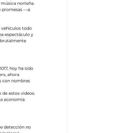
y música norteña. 
de promesas —a 
 vehículos todo 
na espectáculo y 
 brutalmente 
17, hoy ha sido 
rs, ahora 
as con nombres 
 de estos videos. 
s la economía 
de detección no 