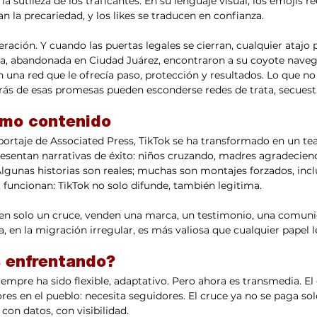
 la sutileza de los traficantes. En su lenguaje visual, los emojis 
tan la precariedad, y los likes se traducen en confianza.
ación. Y cuando las puertas legales se cierran, cualquier atajo p
a, abandonada en Ciudad Juárez, encontraron a su coyote naveg
una red que le ofrecía paso, protección y resultados. Lo que no 
ás de esas promesas pueden esconderse redes de trata, secuest
omo contenido
rtaje de Associated Press, TikTok se ha transformado en un tea
presentan narrativas de éxito: niños cruzando, madres agradecien
. Algunas historias son reales; muchas son montajes forzados, inc
, funcionan: TikTok no solo difunde, también legitima.
den solo un cruce, venden una marca, un testimonio, una comun
a, en la migración irregular, es más valiosa que cualquier papel l
 enfrentando?
iempre ha sido flexible, adaptativo. Pero ahora es transmedia. El 
res en el pueblo: necesita seguidores. El cruce ya no se paga sol
on datos, con visibilidad.