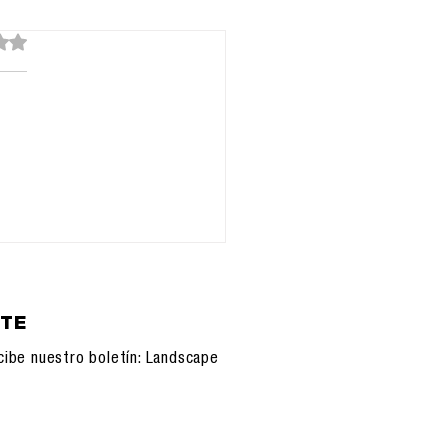
de 5 estrellas.
ía que se cayó el
lite e internet:
tomía de una
lización sin copia de
uridad
ETE
cibe nuestro boletín: Landscape