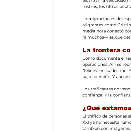
alcanzan la velocidad ni
rostros, los filtros ocul
La migración es desesper
Migrantes como Cristin
media hora conectó con 
ni muchos— es que detr
La frontera c
Como documenta el repo
operaciones. Allí se re
“felices” en su destino
bajo coerción. Y aún así
Los traficantes no ven
confianza. Y la confianz
¿Qué estamos
El tráfico de personas s
XXI ya no necesita rumo
también con imágenes, c