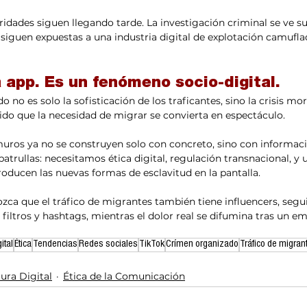
ridades siguen llegando tarde. La investigación criminal se ve s
s siguen expuestas a una industria digital de explotación camufla
 app. Es un fenómeno socio-digital.
o no es solo la sofisticación de los traficantes, sino la crisis mo
do que la necesidad de migrar se convierta en espectáculo.
uros ya no se construyen solo con concreto, sino con informac
atrullas: necesitamos ética digital, regulación transnacional, 
ducen las nuevas formas de esclavitud en la pantalla.
zca que el tráfico de migrantes también tiene influencers, seg
filtros y hashtags, mientras el dolor real se difumina tras un em
ital
Ética
Tendencias
Redes sociales
TikTok
Crímen organizado
Tráfico de migran
ura Digital
Ética de la Comunicación