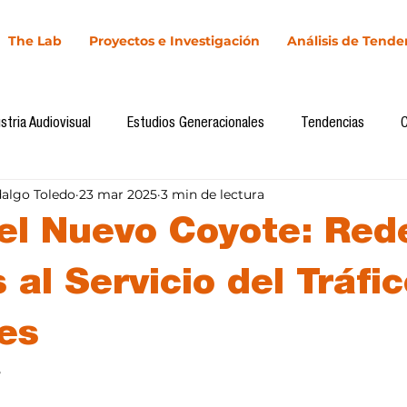
The Lab
Proyectos e Investigación
Análisis de Tende
stria Audiovisual
Estudios Generacionales
Tendencias
dalgo Toledo
23 mar 2025
3 min de lectura
l
Cultura Digital
Comunicación y Sociedad
Marketing dig
 el Nuevo Coyote: Red
Comunicación
Investigación
H&NhCL
CICA/Sintaxis
 al Servicio del Tráfi
es
Casos de estudio
Novedades
Podcast
Video
In
5
llas.