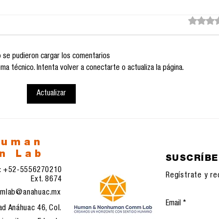
Obtuvo 0 
 se pudieron cargar los comentarios
a técnico. Intenta volver a conectarte o actualiza la página.
Actualizar
La orfandad del Otro:
El d
Inteligencia Artificial y
saté
la nueva soledad de la
ana
especie
civi
seg
human
n Lab
SUSCRÍB
l: +52-5556270210
Regístrate y re
Ext. 8674
mlab@anahuac.mx
Email
ad Anáhuac 46, Col.