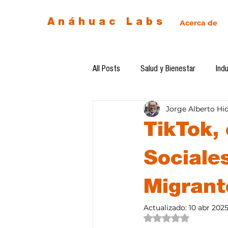
Anáhuac Labs
Acerca de
All Posts
Salud y Bienestar
Indu
Jorge Alberto Hi
Egresados
Inteligencia Artificia
TikTok,
Diseño de futuro
Ética de la 
Sociales
Migrant
Software del mes
Cursos
Actualizado:
10 abr 202
Obtuvo NaN de 5 estre