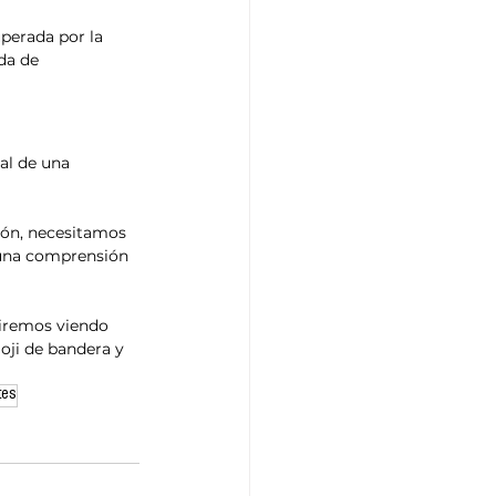
uperada por la 
da de 
ral de una 
ión, necesitamos 
y una comprensión 
uiremos viendo 
oji de bandera y 
tes