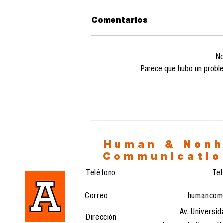
Comentarios
No
Parece que hubo un problem
La prolongación de la
vida y el eclipse del
sentido: entre la
biotecnología y la era
del vacío
Human & Non
Communicatio
Teléfono
Te
Correo
humancom
Av. Universid
Dirección