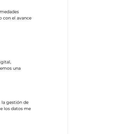
ermedades 
o con el avance 
ital, 
dremos una 
 la gestión de 
de los datos me 