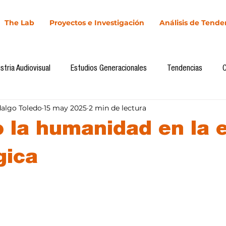
The Lab
Proyectos e Investigación
Análisis de Tende
stria Audiovisual
Estudios Generacionales
Tendencias
dalgo Toledo
15 may 2025
2 min de lectura
l
Cultura Digital
Comunicación y Sociedad
Marketing dig
o la humanidad en la 
Comunicación
Investigación
H&NhCL
CICA/Sintaxis
gica
llas.
Casos de estudio
Novedades
Podcast
Video
In