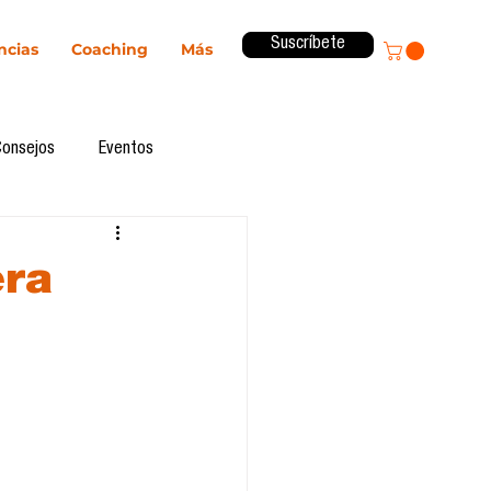
Suscríbete
ncias
Coaching
Más
Consejos
Eventos
ital
Innovación
era
Revista ComA
Observatorio
formes de investigación