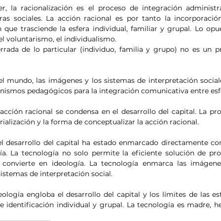
 la racionalización es el proceso de integración administrat
ras sociales. La acción racional es por tanto la incorporación
 que trasciende la esfera individual, familiar y grupal. Lo opu
 el voluntarismo, el individualismo.
rrada de lo particular (individuo, familia y grupo) no es un pro
el mundo, las imágenes y los sistemas de interpretación social
nismos pedagógicos para la integración comunicativa entre esf
ción racional se condensa en el desarrollo del capital. La prod
erialización y la forma de conceptualizar la acción racional.
l desarrollo del capital ha estado enmarcado directamente con 
ía. La tecnología no solo permite la eficiente solución de pro
se convierte en ideología. La tecnología enmarca las imágene
istemas de interpretación social.
logía engloba el desarrollo del capital y los límites de las est
e identificación individual y grupal. La tecnología es madre, 