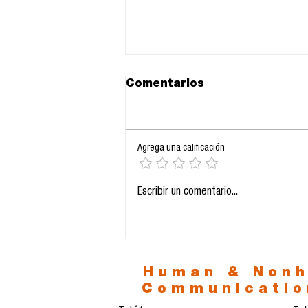
Comentarios
Agrega una calificación
Cartel de protesta:
Escribir un comentario...
Constructivismo y
Agitprop, gramática
visual de la
comunicación política
Human & Non
Communicatio