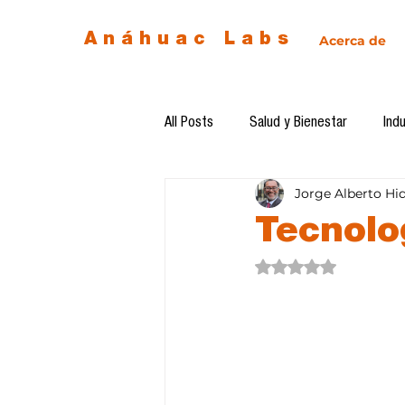
Anáhuac Labs
Acerca de
All Posts
Salud y Bienestar
Indu
Jorge Alberto Hi
Egresados
Inteligencia Artificia
Tecnolo
Obtuvo NaN de 5 estre
Diseño de futuro
Ética de la 
Software del mes
Cursos