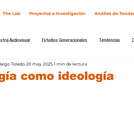
The Lab
Proyectos e Investigación
Análisis de Tende
stria Audiovisual
Estudios Generacionales
Tendencias
dalgo Toledo
20 may 2025
1 min de lectura
l
Cultura Digital
Comunicación y Sociedad
Marketing dig
gía como ideología
llas.
Comunicación
Investigación
H&NhCL
CICA/Sintaxis
Casos de estudio
Novedades
Podcast
Video
In