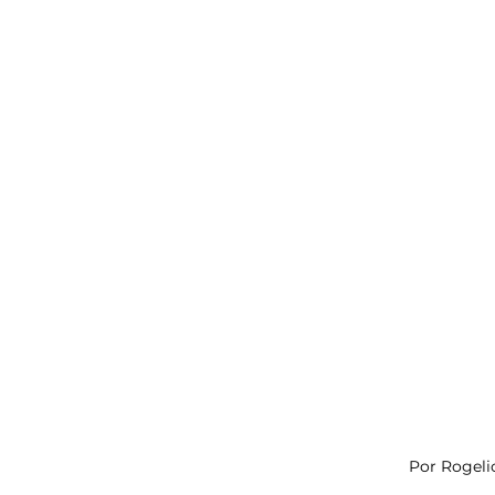
esis
Análisis de tendencias
Por Rogeli