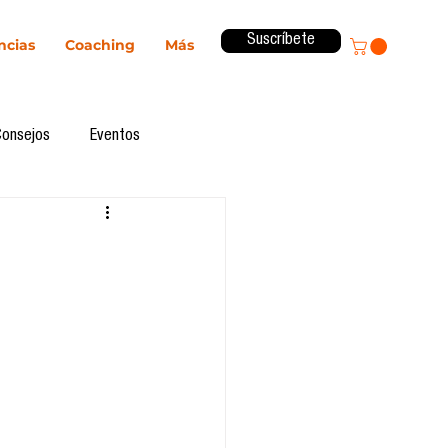
Suscríbete
ncias
Coaching
Más
Consejos
Eventos
ital
Innovación
Revista ComA
Observatorio
formes de investigación