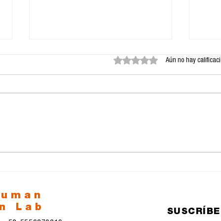
Obtuvo 0 de 5 estrellas.
Aún no hay calificac
Los parásitos del signo:
La m
Derivas del ser en la era
fot
de los flujos
inf
Gar
human
n Lab
SUSCRÍB