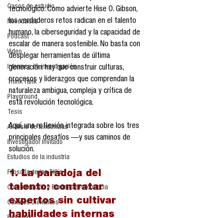
Casos de estudio
tecnológico. Como advierte Hise O. Gibson, 
los verdaderos retos radican en el talento 
Novedades
humano, la ciberseguridad y la capacidad de 
Podcast
escalar de manera sostenible. No basta con 
Video
desplegar herramientas de última 
Informes de investigación
generación: hay que construir culturas, 
procesos y liderazgos que comprendan la 
Think Tank
naturaleza ambigua, compleja y crítica de 
Playground
esta revolución tecnológica.
Tesis
Aquí, una reflexión integrada sobre los tres 
Análisis de tendencias
principales desafíos —y sus caminos de 
Investigador Invitado
solución.
Estudios de la industria
Filosofía de las TIC´s
1. La paradoja del 
talento: contratar 
Comunicación y Bienestar Psicosocia
expertos sin cultivar 
Carteles Científicos
habilidades internas