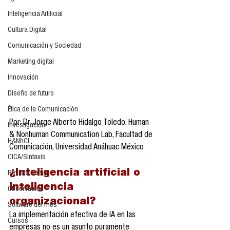
Inteligencia Artificial
Cultura Digital
Comunicación y Sociedad
Marketing digital
Innovación
Diseño de futuro
Ética de la Comunicación
Por: Dr. Jorge Alberto Hidalgo Toledo, Human 
Investigación
& Nonhuman Communication Lab, Facultad de 
H&NhCL
Comunicación, Universidad Anáhuac México
CICA/Sintaxis
¿Inteligencia artificial o 
Revista ComA
inteligencia 
Observatorio
organizacional?
Software del mes
La implementación efectiva de IA en las 
Cursos
empresas no es un asunto puramente 