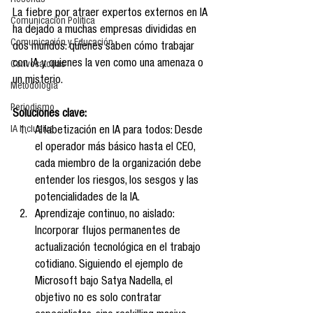
Reseñas
La fiebre por atraer expertos externos en IA 
Comunicación Política
ha dejado a muchas empresas divididas en 
Comunicación y Educación
dos mundos: quienes saben cómo trabajar 
con IA y quienes la ven como una amenaza o 
Convocatorias
un misterio.
Metodología
Periodismo
Soluciones clave:
IA Inclusiva
Alfabetización en IA para todos: Desde 
el operador más básico hasta el CEO, 
cada miembro de la organización debe 
entender los riesgos, los sesgos y las 
potencialidades de la IA.
Aprendizaje continuo, no aislado: 
Incorporar flujos permanentes de 
actualización tecnológica en el trabajo 
cotidiano. Siguiendo el ejemplo de 
Microsoft bajo Satya Nadella, el 
objetivo no es solo contratar 