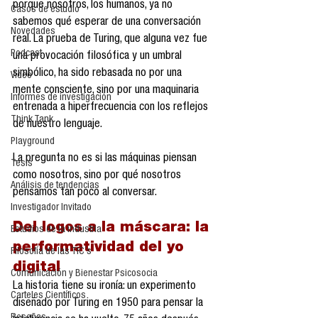
porque nosotros, los humanos, ya no 
Casos de estudio
sabemos qué esperar de una conversación 
Novedades
real. La prueba de Turing, que alguna vez fue 
Podcast
una provocación filosófica y un umbral 
simbólico, ha sido rebasada no por una 
Video
mente consciente, sino por una maquinaria 
Informes de investigación
entrenada a hiperfrecuencia con los reflejos 
Think Tank
de nuestro lenguaje.
Playground
La pregunta no es si las máquinas piensan 
Tesis
como nosotros, sino por qué nosotros 
Análisis de tendencias
pensamos tan poco al conversar.
Investigador Invitado
Del logos a la máscara: la 
Estudios de la industria
performatividad del yo 
Filosofía de las TIC´s
digital
Comunicación y Bienestar Psicosocia
La historia tiene su ironía: un experimento 
Carteles Científicos
diseñado por Turing en 1950 para pensar la 