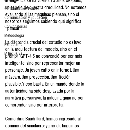
Reseñas
inteligencia se ha vuelto, 75 años después, 
un espejo de nuestra credulidad. No estamos 
Comunicación Política
evaluando si las máquinas piensan, sino si 
Comunicación y Educación
nosotros seguimos sabiendo qué significa 
Convocatorias
“pensar”.
Metodología
La diferencia crucial del estudio no estuvo 
Periodismo
en la arquitectura del modelo, sino en el 
IA Inclusiva
prompt. GPT-4.5 no convenció por ser más 
inteligente, sino por representar mejor un 
personaje. Un joven culto en internet. Una 
máscara. Una proyección. Una ficción 
plausible. Y eso basta. En un mundo donde la 
autenticidad ha sido desplazada por la 
narrativa persuasiva, la máquina gana no por 
comprender, sino por interpretar.
Como diría Baudrillard, hemos ingresado al 
dominio del simulacro: ya no distinguimos 