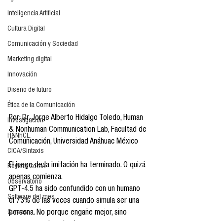
Inteligencia Artificial
Cultura Digital
Comunicación y Sociedad
Marketing digital
Innovación
Diseño de futuro
Ética de la Comunicación
Por: Dr. Jorge Alberto Hidalgo Toledo, Human 
Investigación
& Nonhuman Communication Lab, Facultad de 
H&NhCL
Comunicación, Universidad Anáhuac México
CICA/Sintaxis
El juego de la imitación ha terminado. O quizá 
Revista ComA
apenas comienza.
Observatorio
GPT-4.5 ha sido confundido con un humano 
Software del mes
el 73% de las veces cuando simula ser una 
Cursos
persona. No porque engañe mejor, sino 