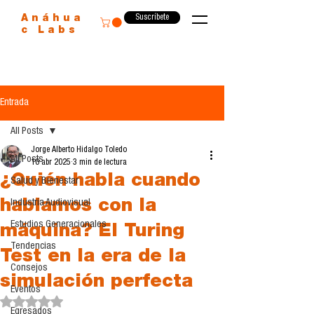
Suscríbete
Anáhua
c Labs
Entrada
All Posts
Jorge Alberto Hidalgo Toledo
All Posts
10 abr 2025
3 min de lectura
¿Quién habla cuando
Salud y Bienestar
hablamos con la
Industria Audiovisual
Estudios Generacionales
máquina? El Turing
Tendencias
Test en la era de la
Consejos
simulación perfecta
Eventos
Obtuvo NaN de 5 estrellas.
Egresados