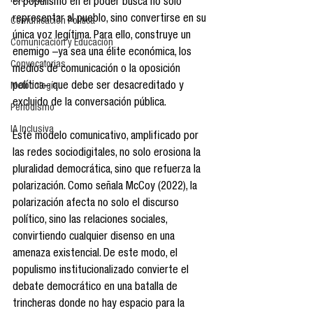
Reseñas
el populismo en el poder busca no solo 
representar al pueblo, sino convertirse en su 
Comunicación Política
única voz legítima. Para ello, construye un 
Comunicación y Educación
enemigo –ya sea una élite económica, los 
Convocatorias
medios de comunicación o la oposición 
política– que debe ser desacreditado y 
Metodología
excluido de la conversación pública.
Periodismo
IA Inclusiva
Este modelo comunicativo, amplificado por 
las redes sociodigitales, no solo erosiona la 
pluralidad democrática, sino que refuerza la 
polarización. Como señala McCoy (2022), la 
polarización afecta no solo el discurso 
político, sino las relaciones sociales, 
convirtiendo cualquier disenso en una 
amenaza existencial. De este modo, el 
populismo institucionalizado convierte el 
debate democrático en una batalla de 
trincheras donde no hay espacio para la 