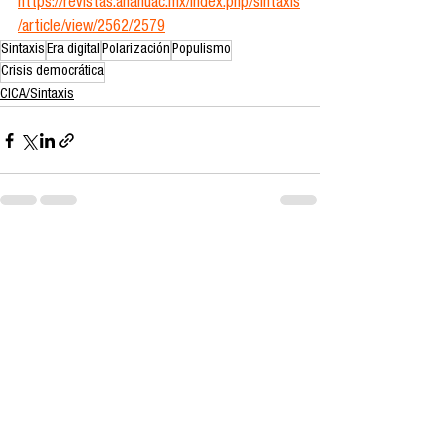
https://revistas.anahuac.mx/index.php/sintaxis
/article/view/2562/2579
Sintaxis
Era digital
Polarización
Populismo
Crisis democrática
CICA/Sintaxis
Ver todo
Entradas recientes