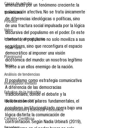
Casos de estudio
amenazado por un fenómeno creciente: la 
polarización afectiva. No se trata únicamente 
Novedades
de diferencias ideológicas o políticas, sino 
Podcast
de una fractura social impulsada por la lógica 
Video
discursiva del populismo en el poder. En este 
Informes de investigación
contexto, el populismo no solo moviliza a sus 
seguidores, sino que reconfigura el espacio 
Think Tank
democrático al imponer una visión 
Playground
dicotómica del mundo: un nosotros legítimo 
Tesis
frente a un ellos enemigo de la nación.
Análisis de tendencias
El populismo como estrategia comunicativa
Investigador Invitado
A diferencia de las democracias 
Estudios de la industria
tradicionales, donde el debate y la 
Filosofía de las TIC´s
deliberación son pilares fundamentales, el 
populismo institucionalizado opera bajo una 
Comunicación y Bienestar Psicosocia
lógica distinta: la comunicación de 
Carteles Científicos
confrontación. Según Nadia Urbinati (2019), 