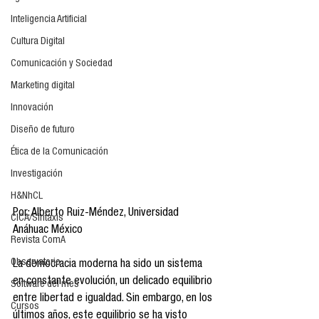
Inteligencia Artificial
Cultura Digital
Comunicación y Sociedad
Marketing digital
Innovación
Diseño de futuro
Ética de la Comunicación
Investigación
H&NhCL
Por: Alberto Ruiz-Méndez, Universidad 
CICA/Sintaxis
Anáhuac México
Revista ComA
Observatorio
La democracia moderna ha sido un sistema 
en constante evolución, un delicado equilibrio 
Software del mes
entre libertad e igualdad. Sin embargo, en los 
Cursos
últimos años, este equilibrio se ha visto 