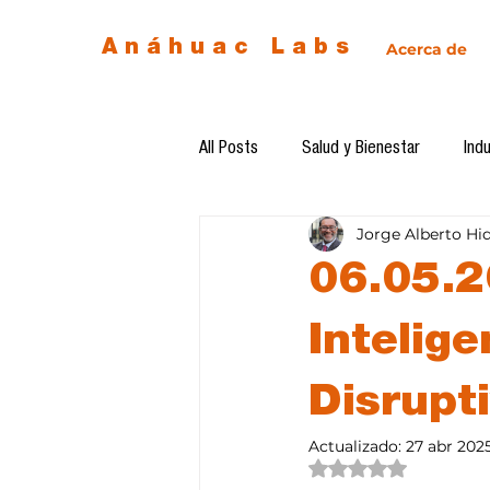
Anáhuac Labs
Acerca de
All Posts
Salud y Bienestar
Indu
Jorge Alberto Hi
Egresados
Inteligencia Artificia
06.05.2
Diseño de futuro
Ética de la 
Intelige
Disrupt
Software del mes
Cursos
Actualizado:
27 abr 202
Obtuvo NaN de 5 estre