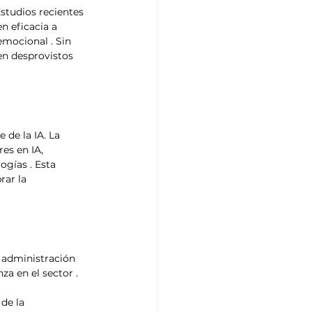
studios recientes 
n eficacia a 
mocional . Sin 
n desprovistos 
de la IA. La 
es en IA, 
gías . Esta 
rar la 
a administración 
a en el sector .​
de la 