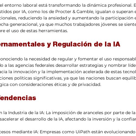
 el entorno laboral está transformando la dinámica profesional. E
stidos por IA, como los de Procter & Gamble, igualan o superan e
onales, reduciendo la ansiedad y aumentando la participación e
cha generacional, ya que muchos trabajadores jóvenes se siente
bre el uso de estas herramientas.
ernamentales y Regulación de la IA
onociendo la necesidad de regular y fomentar el uso responsable 
 a las agencias federales desarrollar estrategias y nombrar líder
cia la innovación y la implementación acelerada de estas tecnolo
iones políticas significativas, ya que las naciones buscan equilib
ica con consideraciones éticas y de privacidad.
Tendencias
la Industria de la IA: La imposición de aranceles por parte de l
lerar el desarrollo de la IA, afectando la inversión y la confianz
esos mediante IA: Empresas como UiPath están evolucionando 