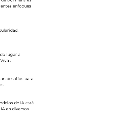
rentes enfoques 
ularidad, 
do lugar a 
iva .​
an desafíos para 
 .​
odelos de IA está 
IA en diversos 