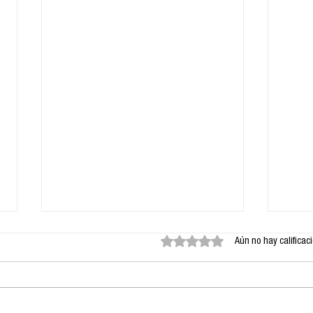
Obtuvo 0 de 5 estrellas.
Aún no hay calificac