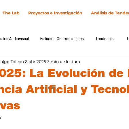
The Lab
Proyectos e Investigación
Análisis de Tende
stria Audiovisual
Estudios Generacionales
Tendencias
dalgo Toledo
8 abr 2025
3 min de lectura
l
Cultura Digital
Comunicación y Sociedad
Marketing dig
025: La Evolución de 
Comunicación
Investigación
H&NhCL
CICA/Sintaxis
ncia Artificial y Tecno
ivas
Casos de estudio
Novedades
Podcast
Video
In
5
llas.