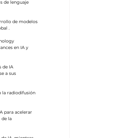
s de lenguaje 
rrollo de modelos 
al .​
nology 
ances en IA y 
 de IA 
e a sus 
la radiodifusión 
A para acelerar 
de la 
 de IA, mientras 