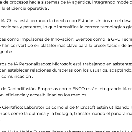
a de procesos hacia sistemas de IA agéntica, integrando modelo
a eficiencia operativa .​
A: China está cerrando la brecha con Estados Unidos en el desa
icaciones y patentes, lo que intensifica la carrera tecnológica glob
cas como Impulsores de Innovación: Eventos como la GPU Tech
 han convertido en plataformas clave para la presentación de av
entes .​
s de IA Personalizados: Microsoft está trabajando en asistentes
an establecer relaciones duraderas con los usuarios, adaptándos
e comunicación .​
 de Radiodifusión: Empresas como ENCO están integrando IA en 
n, eficiencia y accesibilidad en los medios .​
 Científico: Laboratorios como el de Microsoft están utilizando I
pos como la química y la biología, transformando el panorama 
​
en IA: La Unión Europea lidera esfuerzos regulatorios con la Ley