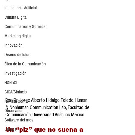
Inteligencia Artificial
Cultura Digital
Comunicación y Sociedad
Marketing digital
Innovación
Diseño de futuro
Ética de la Comunicación
Investigación
H&NhCL
CICA/Sintaxis
Por: Dr. Jorge Alberto Hidalgo Toledo, Human 
Revista ComA
& Nonhuman Communication Lab, Facultad de 
Observatorio
Comunicación, Universidad Anáhuac México
Software del mes
Un “plz” que no suena a 
Cursos