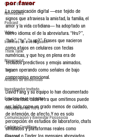
por favor
Casos de estudio
La comunicación digital —ese tejido de 
Novedades
signos que atraviesa la amistad, la familia, el 
Podcast
amor y la vida cotidiana— ha adoptado un 
Video
nuevo idioma: el de la abreviatura. “Hru?”, 
“brb”, “ty”, “u up?”. Frases que nacieron 
Informes de investigación
como atajos en celulares con teclas 
Think Tank
numéricas, y que hoy, en plena era de 
Playground
teclados predictivos y emojis animados, 
siguen operando como señales de bajo 
Tesis
compromiso emocional.
Análisis de tendencias
Investigador Invitado
David Fang y su equipo lo han documentado 
Estudios de la industria
con claridad: cada letra que omitimos puede 
ser leída como un grado menos de cuidado, 
Filosofía de las TIC´s
de intención, de afecto. Y no es solo 
Comunicación y Bienestar Psicosocia
percepción: en estudios de laboratorio, chats 
Carteles Científicos
simulados y plataformas reales como 
Discord o Tinder, los mensajes abreviados 