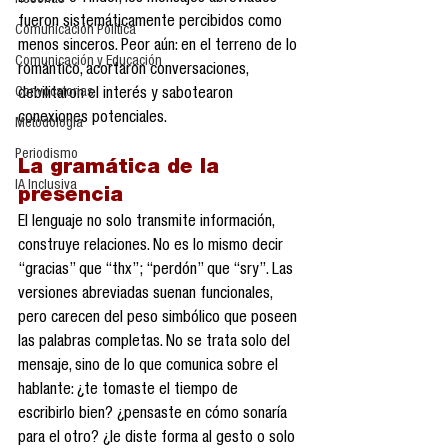
Reseñas
fueron sistemáticamente percibidos como 
Comunicación Política
menos sinceros. Peor aún: en el terreno de lo 
Comunicación y Educación
romántico, acortaron conversaciones, 
Convocatorias
debilitaron el interés y sabotearon 
conexiones potenciales.
Metodología
Periodismo
La gramática de la 
IA Inclusiva
presencia
El lenguaje no solo transmite información, 
construye relaciones. No es lo mismo decir 
“gracias” que “thx”; “perdón” que “sry”. Las 
versiones abreviadas suenan funcionales, 
pero carecen del peso simbólico que poseen 
las palabras completas. No se trata solo del 
mensaje, sino de lo que comunica sobre el 
hablante: ¿te tomaste el tiempo de 
escribirlo bien? ¿pensaste en cómo sonaría 
para el otro? ¿le diste forma al gesto o solo 