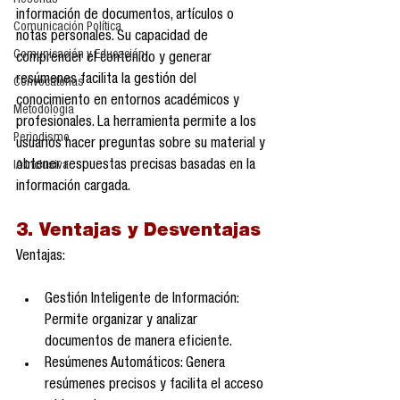
Reseñas
información de documentos, artículos o 
Comunicación Política
notas personales. Su capacidad de 
Comunicación y Educación
comprender el contenido y generar 
resúmenes facilita la gestión del 
Convocatorias
conocimiento en entornos académicos y 
Metodología
profesionales. La herramienta permite a los 
Periodismo
usuarios hacer preguntas sobre su material y 
obtener respuestas precisas basadas en la 
IA Inclusiva
información cargada.
3. Ventajas y Desventajas
Ventajas:
Gestión Inteligente de Información: 
Permite organizar y analizar 
documentos de manera eficiente.
Resúmenes Automáticos: Genera 
resúmenes precisos y facilita el acceso 