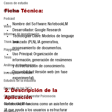
Casos de estudio
Ficha Técnica:
Novedades
Podcast
Nombre del Software: NotebookLM
Video
Desarrollador: Google Research
Informes de investigación
Tecnologías Clave: Modelos de lenguaje 
avanzado (PLN), IA generativa, 
Think Tank
procesamiento de documentos.
Playground
Uso Principal: Organización de 
Tesis
información, generación de resúmenes 
Análisis de tendencias
y estructuración de conocimiento.
Disponibilidad: Versión web (en fase 
Investigador Invitado
experimental).
Estudios de la industria
Filosofía de las TIC´s
2. Descripción de la 
Comunicación y Bienestar Psicosocia
Aplicación
NotebookLM funciona como un asistente de 
Carteles Científicos
IA que ayuda a los usuarios a estructurar 