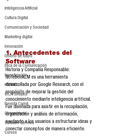
Inteligencia Artificial
Cultura Digital
Comunicación y Sociedad
Marketing digital
Innovación
1. Antecedentes del 
Diseño de futuro
Software
Ética de la Comunicación
Historia y Compañía Responsable:
Investigación
NotebookLM es una herramienta 
desarrollada por Google Research, con el 
H&NhCL
propósito de mejorar la gestión del 
CICA/Sintaxis
conocimiento mediante inteligencia artificial. 
Revista ComA
Fue diseñada para asistir en la recopilación, 
Observatorio
organización y análisis de información, 
ayudando a los usuarios a estructurar ideas y 
Software del mes
conectar conceptos de manera eficiente.
Cursos