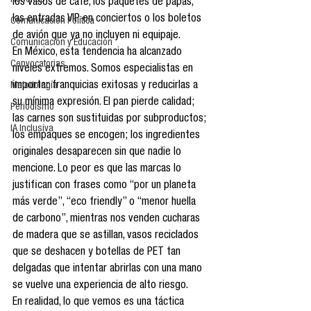
Reseñas
los vasos de café, los paquetes de papas, 
las entradas VIP en conciertos o los boletos 
Comunicación Política
de avión que ya no incluyen ni equipaje.
Comunicación y Educación
En México, esta tendencia ha alcanzado 
Convocatorias
niveles extremos. Somos especialistas en 
importar franquicias exitosas y reducirlas a 
Metodología
su mínima expresión. El pan pierde calidad; 
Periodismo
las carnes son sustituidas por subproductos; 
IA Inclusiva
los empaques se encogen; los ingredientes 
originales desaparecen sin que nadie lo 
mencione. Lo peor es que las marcas lo 
justifican con frases como “por un planeta 
más verde”, “eco friendly” o “menor huella 
de carbono”, mientras nos venden cucharas 
de madera que se astillan, vasos reciclados 
que se deshacen y botellas de PET tan 
delgadas que intentar abrirlas con una mano 
se vuelve una experiencia de alto riesgo.
En realidad, lo que vemos es una táctica 