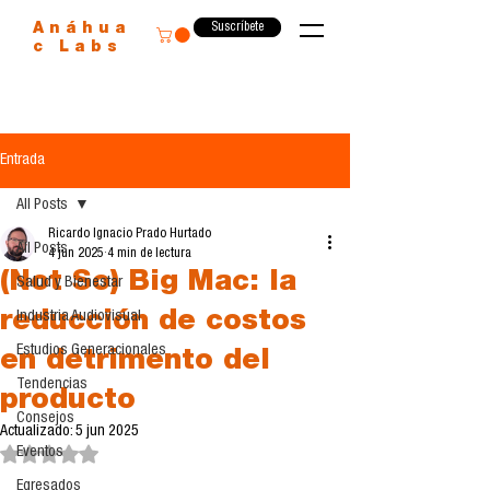
Suscríbete
Anáhua
c Labs
Entrada
All Posts
Ricardo Ignacio Prado Hurtado
All Posts
4 jun 2025
4 min de lectura
(Not So) Big Mac: la
Salud y Bienestar
reducción de costos
Industria Audiovisual
Estudios Generacionales
en detrimento del
Tendencias
producto
Consejos
Actualizado:
5 jun 2025
Eventos
Obtuvo NaN de 5 estrellas.
Egresados