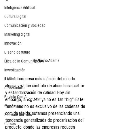
Inteligencia Artificial
Cultura Digital
Comunicación y Sociedad
Marketing digital
Innovación
Diseño de futuro
By Nacho Adame
Ética de la Comunicación
Investigación
La hamburguesa más icónica del mundo 
H&NhCL
alguna vez fue símbolo de abundancia, sabor 
CICA/Sintaxis
y estandarización de calidad. Hoy, sin 
Revista ComA
embargo, la 
Big Mac
 ya no es tan “big”. Este 
Observatorio
fenómeno no es exclusivo de las cadenas de 
comida rápida: estamos presenciando una 
Software del mes
tendencia generalizada de precarización del 
Cursos
producto, donde las empresas reducen 