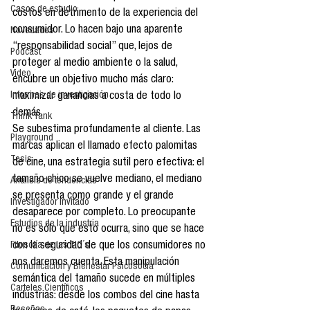
Casos de estudio
costos en detrimento de la experiencia del 
consumidor. Lo hacen bajo una aparente 
Novedades
“responsabilidad social” que, lejos de 
Podcast
proteger al medio ambiente o la salud, 
Video
encubre un objetivo mucho más claro: 
Informes de investigación
maximizar ganancias a costa de todo lo 
demás.
Think Tank
Se subestima profundamente al cliente. Las 
Playground
marcas aplican el llamado efecto palomitas 
Tesis
de cine, una estrategia sutil pero efectiva: el 
tamaño chico se vuelve mediano, el mediano 
Análisis de tendencias
se presenta como grande y el grande 
Investigador Invitado
desaparece por completo. Lo preocupante 
Estudios de la industria
no es sólo que esto ocurra, sino que se hace 
con la seguridad de que los consumidores no 
Filosofía de las TIC´s
nos daremos cuenta. Esta manipulación 
Comunicación y Bienestar Psicosocia
semántica del tamaño sucede en múltiples 
Carteles Científicos
industrias: desde los combos del cine hasta 