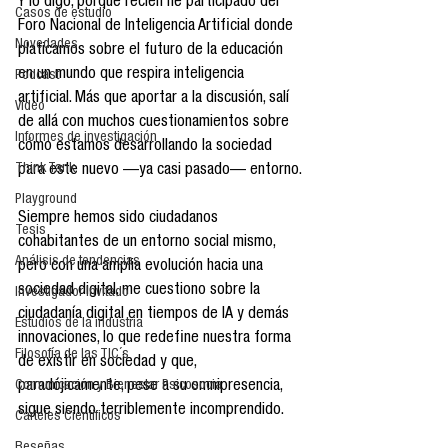
Y lo digo, porque recién he participado del 
Casos de estudio
Foro Nacional de Inteligencia Artificial donde 
Novedades
platicamos sobre el futuro de la educación 
en un mundo que respira inteligencia 
Podcast
artificial. Más que aportar a la discusión, salí 
Video
de allá con muchos cuestionamientos sobre 
Informes de investigación
cómo estamos desarrollando la sociedad 
Think Tank
para este nuevo —ya casi pasado— entorno.
Playground
Siempre hemos sido ciudadanos 
Tesis
cohabitantes de un entorno social mismo, 
Análisis de tendencias
pero con una amplia evolución hacia una 
sociedad digital, me cuestiono sobre la 
Investigador Invitado
ciudadanía digital en tiempos de IA y demás 
Estudios de la industria
innovaciones, lo que redefine nuestra forma 
Filosofía de las TIC´s
de existir en sociedad y que, 
paradójicamente, pese a su omnipresencia, 
Comunicación y Bienestar Psicosocia
sigue siendo terriblemente incomprendido.
Carteles Científicos