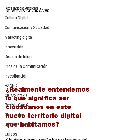
Inteligencia Artificial
Dr. Vinicius Covas Álves
Cultura Digital
Comunicación y Sociedad
Marketing digital
Innovación
Diseño de futuro
Ética de la Comunicación
Investigación
H&NhCL
¿Realmente entendemos 
CICA/Sintaxis
lo que significa ser 
Revista ComA
ciudadanos en este 
Observatorio
nuevo territorio digital 
que habitamos?
Software del mes
Cursos