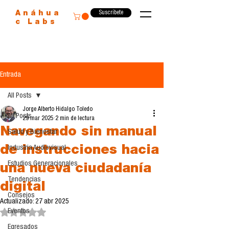
Suscríbete
Anáhua
c Labs
Entrada
All Posts
Jorge Alberto Hidalgo Toledo
All Posts
29 mar 2025
2 min de lectura
Navegando sin manual
Salud y Bienestar
de instrucciones hacia
Industria Audiovisual
Estudios Generacionales
una nueva ciudadanía
Tendencias
digital
Consejos
Actualizado:
27 abr 2025
Eventos
Obtuvo NaN de 5 estrellas.
Egresados