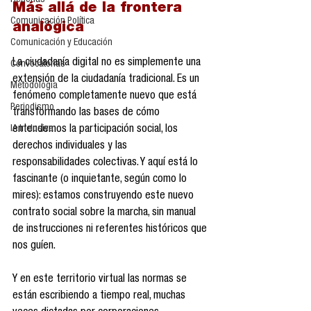
Reseñas
Más allá de la frontera 
Comunicación Política
analógica 
Comunicación y Educación
La ciudadanía digital no es simplemente una 
Convocatorias
extensión de la ciudadanía tradicional. Es un 
Metodología
fenómeno completamente nuevo que está 
Periodismo
transformando las bases de cómo 
entendemos la participación social, los 
IA Inclusiva
derechos individuales y las 
responsabilidades colectivas. Y aquí está lo 
fascinante (o inquietante, según como lo 
mires): estamos construyendo este nuevo 
contrato social sobre la marcha, sin manual 
de instrucciones ni referentes históricos que 
nos guíen.
Y en este territorio virtual las normas se 
están escribiendo a tiempo real, muchas 