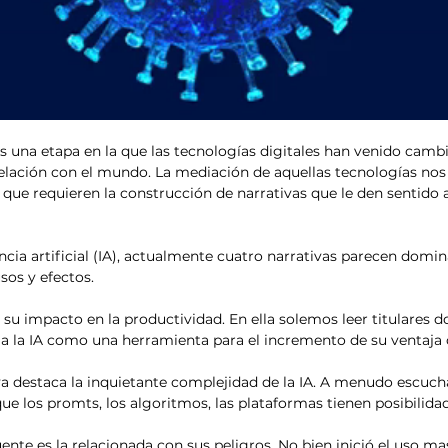
os una etapa en la que las tecnologías digitales han venido camb
lación con el mundo. La mediación de aquellas tecnologías nos 
 que requieren la construcción de narrativas que le den sentido a
encia artificial (IA), actualmente cuatro narrativas parecen domin
sos y efectos.
 su impacto en la productividad. En ella solemos leer titulares 
a la IA como una herramienta para el incremento de su ventaja 
a destaca la inquietante complejidad de la IA. A menudo escuc
ue los promts, los algoritmos, las plataformas tienen posibilidad
ente es la relacionada con sus peligros. No bien inició el uso ma