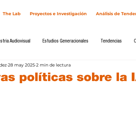
The Lab
Proyectos e Investigación
Análisis de Tende
stria Audiovisual
Estudios Generacionales
Tendencias
dez
28 may 2025
2 min de lectura
l
Cultura Digital
Comunicación y Sociedad
Marketing dig
as políticas sobre la 
llas.
Comunicación
Investigación
H&NhCL
CICA/Sintaxis
Casos de estudio
Novedades
Podcast
Video
In