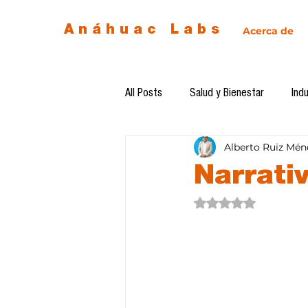
Anáhuac Labs
Acerca de
All Posts
Salud y Bienestar
Indu
Alberto Ruiz Mén
Egresados
Inteligencia Artificia
Narrativ
Obtuvo NaN de 5 estre
Diseño de futuro
Ética de la 
Software del mes
Cursos