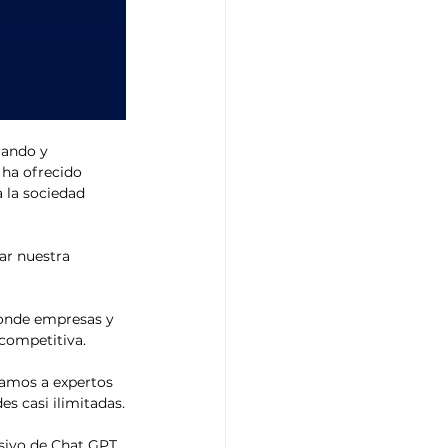
iando y 
ha ofrecido 
 la sociedad 
ar nuestra 
donde empresas y 
competitiva.
hamos a expertos 
es casi ilimitadas.
sivo de Chat GPT, 