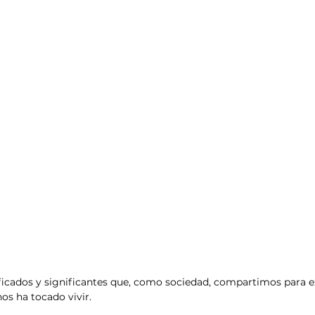
esis
Análisis de tendencias
ficados y significantes que, como sociedad, compartimos para ex
os ha tocado vivir.