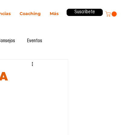
Suscríbete
ncias
Coaching
Más
Consejos
Eventos
ital
Innovación
IA
Revista ComA
Observatorio
formes de investigación