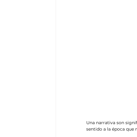
Think Tank
Playground
T
Una narrativa son signi
sentido a la época que n