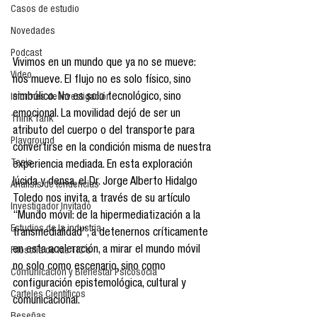
Casos de estudio
Novedades
Podcast
Vivimos en un mundo que ya no se mueve: 
Video
nos mueve. El flujo no es solo físico, sino 
simbólico. No es solo tecnológico, sino 
Informes de investigación
emocional. La movilidad dejó de ser un 
Think Tank
atributo del cuerpo o del transporte para 
Playground
convertirse en la condición misma de nuestra 
Tesis
experiencia mediada. En esta exploración 
lúcida y densa, el Dr. Jorge Alberto Hidalgo 
Análisis de tendencias
Toledo nos invita, a través de su artículo 
Investigador Invitado
“Mundo móvil: de la hipermediatización a la 
Estudios de la industria
transmedialidad”, a detenernos críticamente 
en esta aceleración, a mirar el mundo móvil 
Filosofía de las TIC´s
no solo como escenario, sino como 
Comunicación y Bienestar Psicosocia
configuración epistemológica, cultural y 
Carteles Científicos
comunicacional.