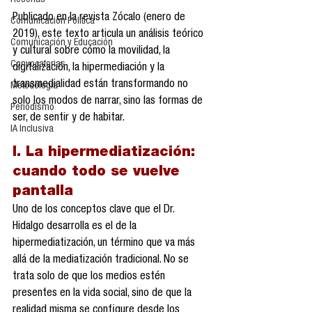
Reseñas
Publicado en la revista Zócalo (enero de 
Comunicación Política
2019), este texto articula un análisis teórico 
Comunicación y Educación
y cultural sobre cómo la movilidad, la 
Convocatorias
digitalización, la hipermediación y la 
transmedialidad están transformando no 
Metodología
solo los modos de narrar, sino las formas de 
Periodismo
ser, de sentir y de habitar.
IA Inclusiva
I. La hipermediatización: 
cuando todo se vuelve 
pantalla
Uno de los conceptos clave que el Dr. 
Hidalgo desarrolla es el de la 
hipermediatización, un término que va más 
allá de la mediatización tradicional. No se 
trata solo de que los medios estén 
presentes en la vida social, sino de que la 
realidad misma se configure desde los 