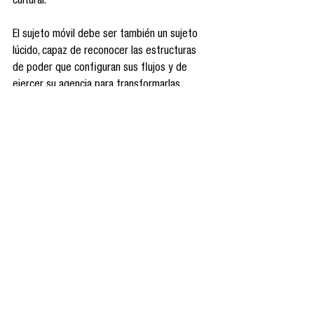
cultural.
El sujeto móvil debe ser también un sujeto 
lúcido, capaz de reconocer las estructuras 
de poder que configuran sus flujos y de 
ejercer su agencia para transformarlas.
Cartografiar el caos
“Mundo móvil: de la hipermediatización a la 
transmedialidad” no es solo un artículo 
académico. Es una cartografía del presente, 
una invitación a pensar con profundidad lo 
que otros solo celebran superficialmente. Es 
un llamado a tomar conciencia de las 
transformaciones que nos atraviesan y a 
participar activamente en la construcción de 
un mundo mediado, sí, pero también ético, 
plural y humano.