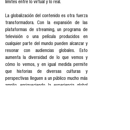
límites entre lo virtual y lo real.
La globalización del contenido es otra fuerza 
transformadora. Con la expansión de las 
plataformas de streaming, un programa de 
televisión o una película producidos en 
cualquier parte del mundo pueden alcanzar y 
resonar con audiencias globales. Esto 
aumenta la diversidad de lo que vemos y 
cómo lo vemos, y en igual medida permite 
que historias de diversas culturas y 
perspectivas lleguen a un público mucho más 
amplio, enriqueciendo la experiencia global 
del entretenimiento.
La industria del entretenimiento, sin duda, 
está en un punto de inflexión, con 
tecnologías emergentes y un cambio en las 
preferencias del consumidor que están 