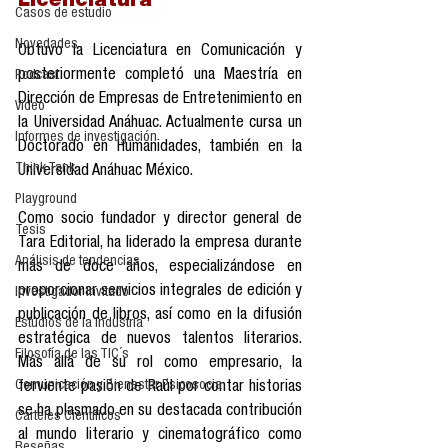
Licenciatura
Casos de estudio
Novedades
Obtuvo la Licenciatura en Comunicación y 
posteriormente completó una Maestría en 
Podcast
Dirección de Empresas de Entretenimiento en 
Video
la Universidad Anáhuac. Actualmente cursa un 
Informes de investigación
Doctorado en Humanidades, también en la 
Think Tank
Universidad Anáhuac México.
Playground
Como socio fundador y director general de 
Tesis
Tara Editorial, ha liderado la empresa durante 
Análisis de tendencias
más de doce años, especializándose en 
proporcionar servicios integrales de edición y 
Investigador Invitado
publicación de libros, así como en la difusión 
Estudios de la industria
estratégica de nuevos talentos literarios. 
Filosofía de las TIC´s
Más allá de su rol como empresario, la 
Comunicación y Bienestar Psicosocia
ferviente pasión de Raúl por contar historias 
se ha plasmado en su destacada contribución 
Carteles Científicos
al mundo literario y cinematográfico como 