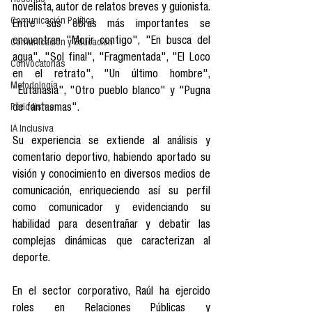
Reseñas
novelista, autor de relatos breves y guionista. 
Comunicación Política
Entre sus obras más importantes se 
encuentran "Morir contigo", "En busca del 
Comunicación y Educación
agua", "Sol final", "Fragmentada", "El Loco 
Convocatorias
en el retrato", "Un último hombre", 
Metodología
"Eutanasia", "Otro pueblo blanco" y "Pugna 
Periodismo
de fantasmas".
IA Inclusiva
Su experiencia se extiende al análisis y 
comentario deportivo, habiendo aportado su 
visión y conocimiento en diversos medios de 
comunicación, enriqueciendo así su perfil 
como comunicador y evidenciando su 
habilidad para desentrañar y debatir las 
complejas dinámicas que caracterizan al 
deporte.
En el sector corporativo, Raúl ha ejercido 
roles en Relaciones Públicas y 