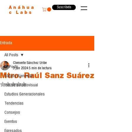
Suscríbete
Anáhua
c Labs
Entrada
All Posts
Clemente Sánchez Uribe
All Posts
3 jun 2024
5 min de lectura
Mtro. Raúl Sanz Suárez
Salud y Bienestar
Obtuvo NaN de 5 estrellas.
Industria Audiovisual
Estudios Generacionales
Tendencias
Consejos
Eventos
Egresados