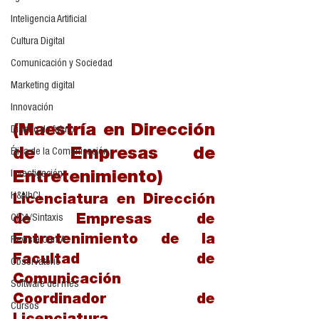
Inteligencia Artificial
Cultura Digital
Comunicación y Sociedad
Marketing digital
Innovación
(Maestría en Dirección 
Diseño de futuro
de Empresas de 
Ética de la Comunicación
Investigación
Entretenimiento)
H&NhCL
Licenciatura en Dirección 
CICA/Sintaxis
de Empresas de 
Entretenimiento de la 
Revista ComA
Facultad de 
Observatorio
Comunicación
Software del mes
Coordinador de 
Cursos