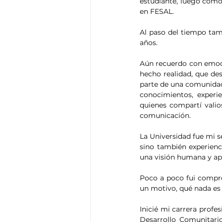
estudiante, luego com
en FESAL.
Al paso del tiempo tam
años.
Aún recuerdo con emoció
hecho realidad, que de
parte de una comunidad
conocimientos, exper
quienes compartí valio
comunicación.
La Universidad fue mi 
sino también experienc
una visión humana y ape
Poco a poco fui compren
un motivo, qué nada es c
Inicié mi carrera profes
Desarrollo Comunitario