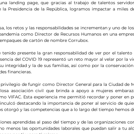
a landing page, que gracias al trabajo de talentos servidore
e la Presidencia de la República, logramos impactar a miles d
, los retos y las responsabilidades se incrementan y uno de lo
la pandemia como Director de Recursos Humanos en una empresa
e empaques de cartón de nombre Corrubox. 
e tenido presente la gran responsabilidad de ver por el talent
esencia del COVID 19 representó un reto mayor al velar por la vi
su integridad y la de sus familias, así como por la conservación
des financieras.
privilegio de fungir como Director General para la Ciudad de M
losa asociación civil que brinda a apoyo a mujeres embaraza
mo VIFAC. Esta experiencia me permitió recordar y poner en prá
inculcó destacando la importancia de poner al servicio de quien
os otorgó y las competencias que a lo largo del tiempo hemos d
iones aprendidas al paso del tiempo y de las organizaciones con
o menos las oportunidades laborales que puedan salir a tu alca