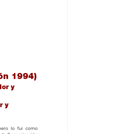
ón 1994)
or y 
r y 
ero lo fui como 