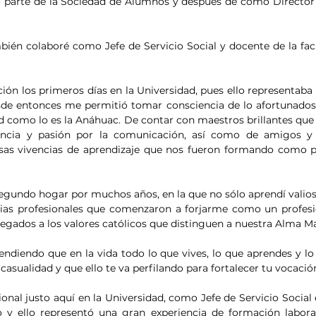
o parte de la Sociedad de Alumnos y después de como Director
bién colaboré como Jefe de Servicio Social y docente de la fa
n los primeros días en la Universidad, pues ello representaba 
sde entonces me permitió tomar consciencia de lo afortunados
 como lo es la Anáhuac. De contar con maestros brillantes que 
iencia y pasión por la comunicación, así como de amigos y
sas vivencias de aprendizaje que nos fueron formando como pr
segundo hogar por muchos años, en la que no sólo aprendí valio
ias profesionales que comenzaron a forjarme como un profesio
gados a los valores católicos que distinguen a nuestra Alma Ma
diendo que en la vida todo lo que vives, lo que aprendes y lo 
asualidad y que ello te va perfilando para fortalecer tu vocació
ional justo aquí en la Universidad, como Jefe de Servicio Social 
 y ello representó una gran experiencia de formación laboral