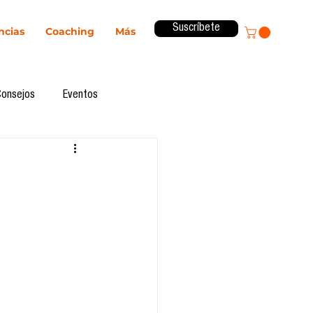
Suscríbete
ncias
Coaching
Más
Consejos
Eventos
ital
Innovación
Revista ComA
Observatorio
formes de investigación