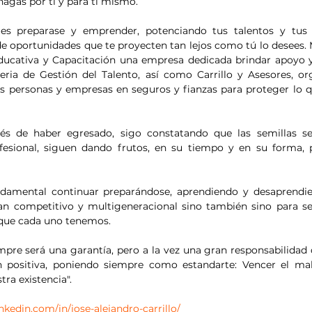
hagas por ti y para ti mismo. 
 es preparase y emprender, potenciando tus talentos y tus
de oportunidades que te proyecten tan lejos como tú lo desees. M
cativa y Capacitación una empresa dedicada brindar apoyo y c
ria de Gestión del Talento, así como Carrillo y Asesores, or
las personas y empresas en seguros y fianzas para proteger lo q
s de haber egresado, sigo constatando que las semillas se
fesional, siguen dando frutos, en su tiempo y en su forma, 
undamental continuar preparándose, aprendiendo y desaprendie
an competitivo y multigeneracional sino también sino para se
n que cada uno tenemos.
mpre será una garantía, pero a la vez una gran responsabilidad q
n positiva, poniendo siempre como estandarte: Vencer el mal
ra existencia".
nkedin.com/in/jose-alejandro-carrillo/