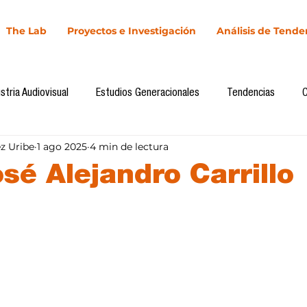
The Lab
Proyectos e Investigación
Análisis de Tende
stria Audiovisual
Estudios Generacionales
Tendencias
z Uribe
1 ago 2025
4 min de lectura
l
Cultura Digital
Comunicación y Sociedad
Marketing dig
sé Alejandro Carrillo
Comunicación
Investigación
H&NhCL
CICA/Sintaxis
llas.
Casos de estudio
Novedades
Podcast
Video
In