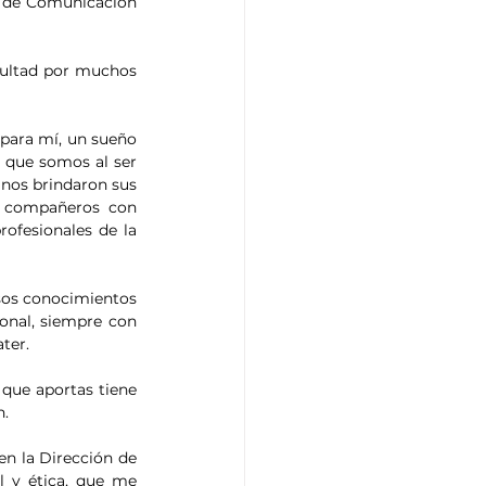
 de Comunicación 
cultad por muchos 
para mí, un sueño 
 que somos al ser 
nos brindaron sus 
 compañeros con 
ofesionales de la 
sos conocimientos 
nal, siempre con 
ter.
que aportas tiene 
n.
en la Dirección de 
 y ética, que me 