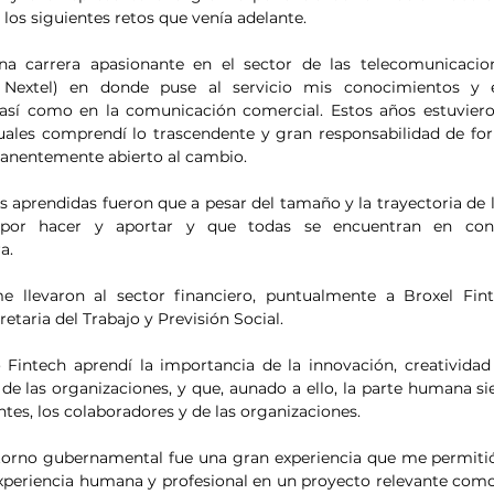
los siguientes retos que venía adelante.
na carrera apasionante en el sector de las telecomunicacio
 Nextel) en donde puse al servicio mis conocimientos y e
 así como en la comunicación comercial. Estos años estuvieron
cuales comprendí lo trascendente y gran responsabilidad de fo
anentemente abierto al cambio.
es aprendidas fueron que a pesar del tamaño y la trayectoria de 
or hacer y aportar y que todas se encuentran en consta
a.
e llevaron al sector financiero, puntualmente a Broxel Fint
taria del Trabajo y Previsión Social.  
 Fintech aprendí la importancia de la innovación, creatividad 
 de las organizaciones, y que, aunado a ello, la parte humana si
ntes, los colaboradores y de las organizaciones.
ntorno gubernamental fue una gran experiencia que me permitió 
periencia humana y profesional en un proyecto relevante como f