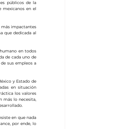
s públicos de la 
e mexicanos en el 
s más impactantes 
 que dedicada al 
o humano en todos 
da de cada uno de 
 de sus empleos a 
éxico y Estado de 
das en situación 
ctica los valores 
 más lo necesita, 
esarrollado.
siste en que nada 
nce, por ende, lo 