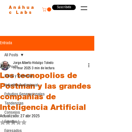
Suscríbete
Anáhua
c Labs
Entrada
All Posts
Jorge Alberto Hidalgo Toledo
All Posts
11 mar 2025
3 min de lectura
Los tecnopolios de
Salud y Bienestar
Postman y las grandes
Industria Audiovisual
Estudios Generacionales
compañías de
Tendencias
Inteligencia Artificial
Consejos
Actualizado:
27 abr 2025
Eventos
Obtuvo NaN de 5 estrellas.
Egresados