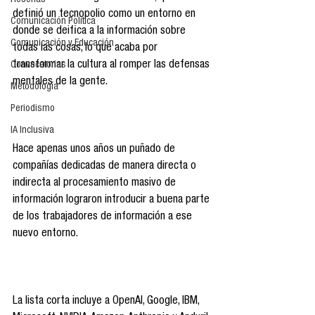
Reseñas
definió un tecnopolio como un entorno en 
Comunicación Política
donde se deifica a la información sobre 
Comunicación y Educación
todas las cosas, lo que acaba por 
transformar la cultura al romper las defensas 
Convocatorias
mentales de la gente.
Metodología
Periodismo
IA Inclusiva
Hace apenas unos años un puñado de 
compañías dedicadas de manera directa o 
indirecta al procesamiento masivo de 
información lograron introducir a buena parte 
de los trabajadores de información a ese 
nuevo entorno.
La lista corta incluye a OpenAI, Google, IBM, 