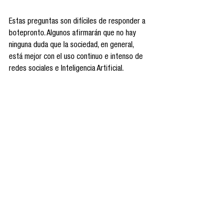
Estas preguntas son difíciles de responder a 
botepronto. Algunos afirmarán que no hay 
ninguna duda que la sociedad, en general, 
está mejor con el uso continuo e intenso de 
redes sociales e Inteligencia Artificial.
Otros, una parte no menor, exactamente lo 
contrario. Para estos, las pantallas han 
degenerado las prácticas sociales 
establecidas.
En cualquiera de los casos, lo que ha 
quedado claro es la inmersión tecnopólica en 