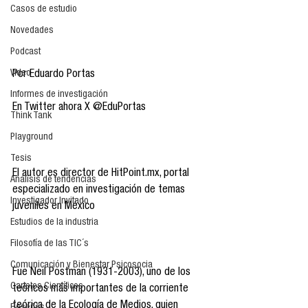
Casos de estudio
Novedades
Podcast
Video
Por Eduardo Portas
Informes de investigación
En Twitter ahora X @EduPortas
Think Tank
Playground
Tesis
El autor es director de HitPoint.mx, portal 
Análisis de tendencias
especializado en investigación de temas 
Investigador Invitado
juveniles en México
Estudios de la industria
Filosofía de las TIC´s
Comunicación y Bienestar Psicosocia
Fue Neil Postman (1931-2003), uno de los 
Carteles Científicos
teóricos más importantes de la corriente 
teórica de la Ecología de Medios, quien 