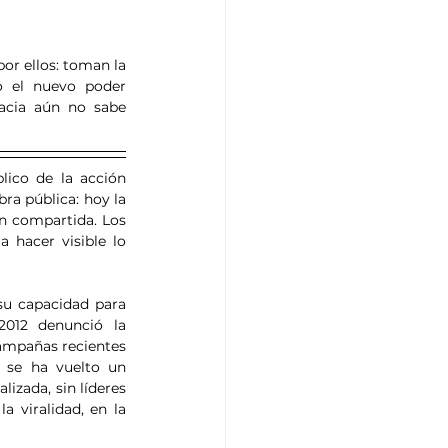
or ellos: toman la 
o el nuevo poder 
acia aún no sabe 
lico de la acción 
ra pública: hoy la 
n compartida. Los 
 hacer visible lo 
u capacidad para 
012 denunció la 
ampañas recientes 
 se ha vuelto un 
zada, sin líderes 
 viralidad, en la 