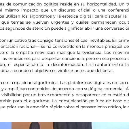
as de comunicación política reside en su horizontalidad. Un tu
 mismo impacto que un discurso oficial o una conferencia
utilizan los algoritmos y la estética digital para disputar la a
unos segundos de atención puede significar abrir una conversació
omunicativo trae consigo tensiones éticas inevitables. En primer
tación racional— se ha convertido en la moneda principal del 
edo o la empatía movilizan más que la evidencia. Los movimi
las emociones para despertar conciencia, pero en ese proceso co
ión, el espectáculo o la desinformación. La frontera entre la
ifusa cuando el objetivo es viralizar antes que deliberar.
a en la opacidad algorítmica. Las plataformas digitales no son e
n y amplifican contenidos de acuerdo con su lógica comercial. A
visibilidad por un breve momento y desaparecer en cuestión de
able para el algoritmo. La comunicación política de base dig
e priorizan la emoción rápida sobre el pensamiento crítico, la c