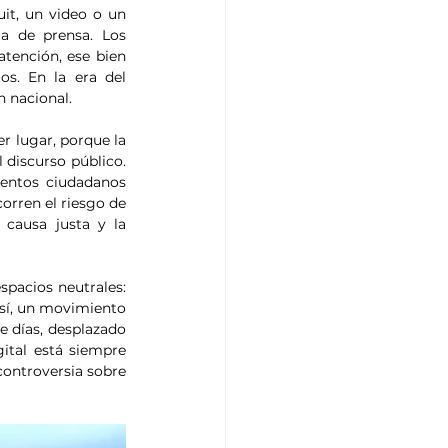
it, un video o un 
 de prensa. Los 
tención, ese bien 
escaso que determina qué temas se vuelven urgentes y cuáles permanecen ocultos. En la era del 
n nacional.
 lugar, porque la 
discurso público. 
entos ciudadanos 
rren el riesgo de 
 causa justa y la 
spacios neutrales: 
sí, un movimiento 
 días, desplazado 
ital está siempre 
ontroversia sobre 