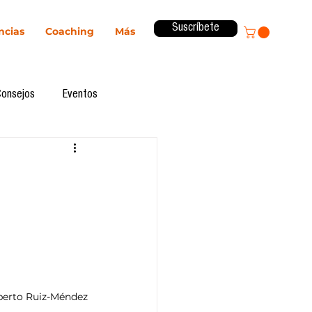
Suscríbete
ncias
Coaching
Más
Consejos
Eventos
ital
Innovación
Revista ComA
Observatorio
formes de investigación
berto Ruiz-Méndez