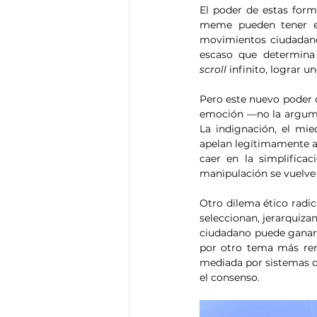
El poder de estas form
meme pueden tener el
movimientos ciudadanos 
scroll
 infinito, lograr 
Pero este nuevo poder c
emoción —no la argumen
La indignación, el mi
apelan legítimamente a 
caer en la simplificac
manipulación se vuelve d
Otro dilema ético radic
seleccionan, jerarquiza
ciudadano puede ganar 
por otro tema más rent
mediada por sistemas qu
el consenso.