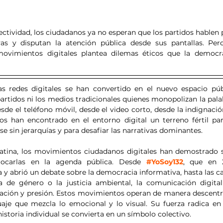
ectividad, los ciudadanos ya no esperan que los partidos hablen p
ivas y disputan la atención pública desde sus pantallas. Per
ovimientos digitales plantea dilemas éticos que la democr
as redes digitales se han convertido en el nuevo espacio púb
partidos ni los medios tradicionales quienes monopolizan la palab
sde el teléfono móvil, desde el video corto, desde la indignació
 han encontrado en el entorno digital un terreno fértil para
rse sin jerarquías y para desafiar las narrativas dominantes.
atina, los movimientos ciudadanos digitales han demostrado s
olocarlas en la agenda pública. Desde 
#YoSoy132
, que en 2
y abrió un debate sobre la democracia informativa, hasta las c
a de género o la justicia ambiental, la comunicación digital
ción y presión. Estos movimientos operan de manera descentrali
aje que mezcla lo emocional y lo visual. Su fuerza radica en la
istoria individual se convierta en un símbolo colectivo.