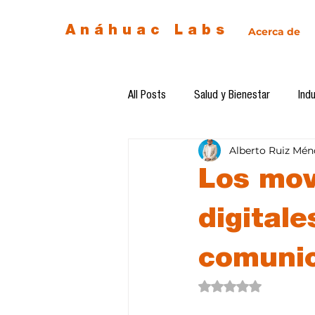
Anáhuac Labs
Acerca de
All Posts
Salud y Bienestar
Indu
Alberto Ruiz Mén
Egresados
Inteligencia Artificia
Los mov
Diseño de futuro
Ética de la 
digitale
comuni
Software del mes
Cursos
Obtuvo NaN de 5 estre