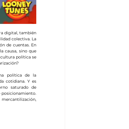
a digital, también 
idad colectiva. La 
ión de cuentas. En 
a causa, sino que 
ultura política se 
arización?
a política de la 
a cotidiana. Y es 
rno saturado de 
 posicionamiento. 
mercantilización, 