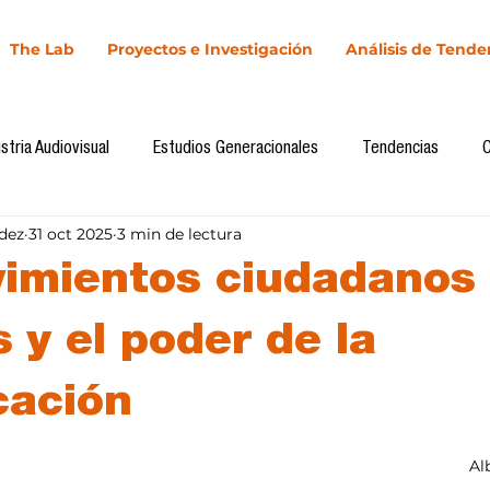
The Lab
Proyectos e Investigación
Análisis de Tende
stria Audiovisual
Estudios Generacionales
Tendencias
dez
31 oct 2025
3 min de lectura
l
Cultura Digital
Comunicación y Sociedad
Marketing dig
imientos ciudadanos
Comunicación
Investigación
H&NhCL
CICA/Sintaxis
s y el poder de la
cación
Casos de estudio
Novedades
Podcast
Video
In
llas.
Al