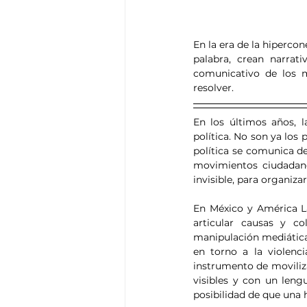
En la era de la hipercon
palabra, crean narrat
comunicativo de los m
resolver.
En los últimos años, l
política. No son ya los 
política se comunica de
movimientos ciudadanos
invisible, para organiza
En México y América L
articular causas y c
manipulación mediática 
en torno a la violenci
instrumento de moviliza
visibles y con un lengu
posibilidad de que una h