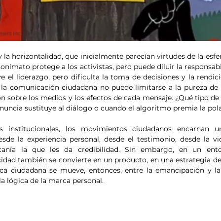
a horizontalidad, que inicialmente parecían virtudes de la esfer
nonimato protege a los activistas, pero puede diluir la responsabil
e el liderazgo, pero dificulta la toma de decisiones y la rendic
e la comunicación ciudadana no puede limitarse a la pureza de l
ón sobre los medios y los efectos de cada mensaje. ¿Qué tipo de c
uncia sustituye al diálogo o cuando el algoritmo premia la pol
s institucionales, los movimientos ciudadanos encarnan un
sde la experiencia personal, desde el testimonio, desde la vid
canía la que les da credibilidad. Sin embargo, en un ento
cidad también se convierte en un producto, en una estrategia de
ca ciudadana se mueve, entonces, entre la emancipación y la 
 la lógica de la marca personal.