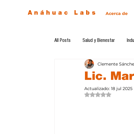
Anáhuac Labs
Acerca de
All Posts
Salud y Bienestar
Indu
Clemente Sánche
Egresados
Inteligencia Artificia
Lic. Ma
Actualizado:
18 jul 2025
Diseño de futuro
Ética de la 
Obtuvo NaN de 5 estre
Software del mes
Cursos