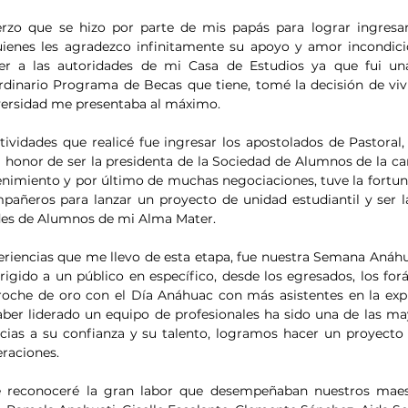
rzo que se hizo por parte de mis papás para lograr ingresar 
ienes les agradezco infinitamente su apoyo y amor incondicio
r a las autoridades de mi Casa de Estudios ya que fui un
rdinario Programa de Becas que tiene, tomé la decisión de vivi
versidad me presentaba al máximo.
ividades que realicé fue ingresar los apostolados de Pastoral,
honor de ser la presidenta de la Sociedad de Alumnos de la car
nimiento y por último de muchas negociaciones, tuve la fortuna
añeros para lanzar un proyecto de unidad estudiantil y ser la
es de Alumnos de mi Alma Mater. 
eriencias que me llevo de esta etapa, fue nuestra Semana Anáh
rigido a un público en específico, desde los egresados, los forá
oche de oro con el Día Anáhuac con más asistentes en la expl
aber liderado un equipo de profesionales ha sido una de las ma
acias a su confianza y su talento, logramos hacer un proyecto
eraciones.
e reconoceré la gran labor que desempeñaban nuestros maestr