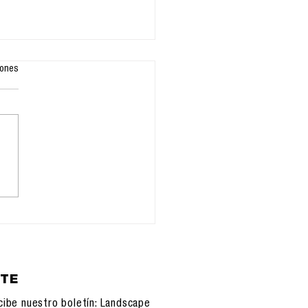
iones
 Jaime Torres
algo
ETE
cibe nuestro boletín: Landscape