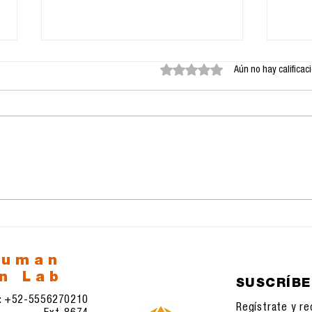
Obtuvo 0 de 5 estrellas.
Aún no hay calificac
Mtra. María de los
Lic.
Ángeles Pérez López
Fid
human
n Lab
SUSCRÍB
l: +52-5556270210
Regístrate y re