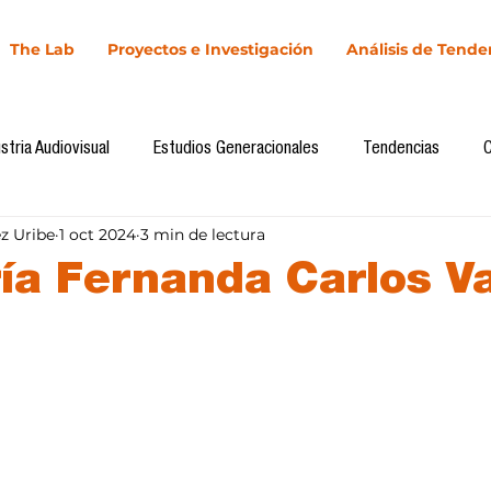
The Lab
Proyectos e Investigación
Análisis de Tende
stria Audiovisual
Estudios Generacionales
Tendencias
z Uribe
1 oct 2024
3 min de lectura
l
Cultura Digital
Comunicación y Sociedad
Marketing dig
ría Fernanda Carlos Va
Comunicación
Investigación
H&NhCL
CICA/Sintaxis
llas.
Casos de estudio
Novedades
Podcast
Video
In