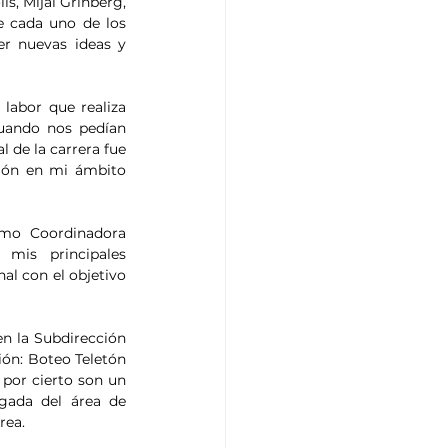
s, Mijal Grinberg, 
 cada uno de los 
r nuevas ideas y 
labor que realiza 
uando nos pedían 
 de la carrera fue 
ión en mi ámbito 
mo Coordinadora 
is principales 
al con el objetivo 
 la Subdirección 
n: Boteo Teletón 
por cierto son un 
gada del área de 
rea.