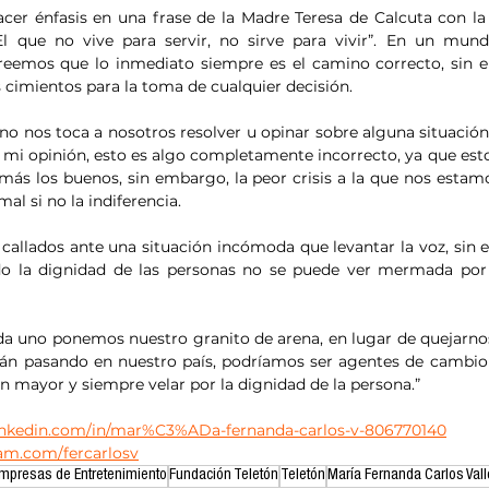
hacer énfasis en una frase de la Madre Teresa de Calcuta con la 
El que no vive para servir, no sirve para vivir”. En un mund
reemos que lo inmediato siempre es el camino correcto, sin e
s cimientos para la toma de cualquier decisión.
 nos toca a nosotros resolver u opinar sobre alguna situación 
 mi opinión, esto es algo completamente incorrecto, ya que est
s los buenos, sin embargo, la peor crisis a la que nos estam
al si no la indiferencia. 
callados ante una situación incómoda que levantar la voz, sin 
do la dignidad de las personas no se puede ver mermada por l
ada uno ponemos nuestro granito de arena, en lugar de quejarn
tán pasando en nuestro país, podríamos ser agentes de cambio
n mayor y siempre velar por la dignidad de la persona.”
linkedin.com/in/mar%C3%ADa-fernanda-carlos-v-806770140
am.com/fercarlosv
Empresas de Entretenimiento
Fundación Teletón
Teletón
María Fernanda Carlos Vall