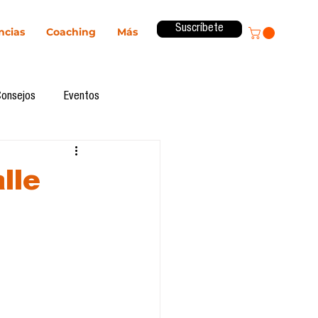
Suscríbete
ncias
Coaching
Más
Consejos
Eventos
ital
Innovación
lle
Revista ComA
Observatorio
formes de investigación