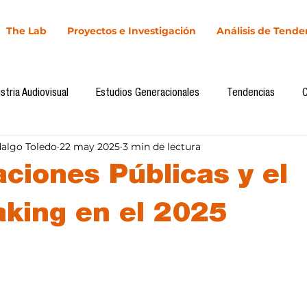
The Lab
Proyectos e Investigación
Análisis de Tende
stria Audiovisual
Estudios Generacionales
Tendencias
dalgo Toledo
22 may 2025
3 min de lectura
l
Cultura Digital
Comunicación y Sociedad
Marketing dig
aciones Públicas y el
Comunicación
Investigación
H&NhCL
CICA/Sintaxis
ing en el 2025
llas.
Casos de estudio
Novedades
Podcast
Video
In