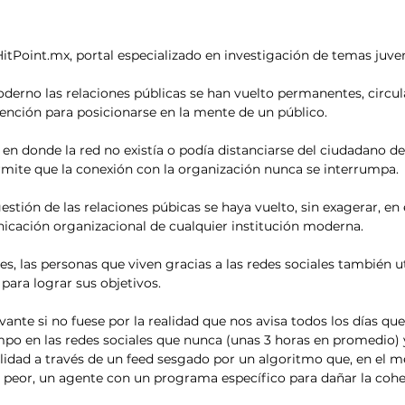
 HitPoint.mx, portal especializado en investigación de temas juve
oderno las relaciones públicas se han vuelto permanentes, circula
tención para posicionarse en la mente de un público.
 en donde la red no existía o podía distanciarse del ciudadano de
rmite que la conexión con la organización nunca se interrumpa.
estión de las relaciones púbicas se haya vuelto, sin exagerar, en 
icación organizacional de cualquier institución moderna. 
nes, las personas que viven gracias a las redes sociales también ut
para lograr sus objetivos. 
vante si no fuese por la realidad que nos avisa todos los días qu
po en las redes sociales que nunca (unas 3 horas en promedio) 
idad a través de un feed sesgado por un algoritmo que, en el me
el peor, un agente con un programa específico para dañar la cohe