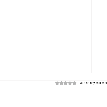
Obtuvo 0 de 5 estrellas.
Aún no hay calificac