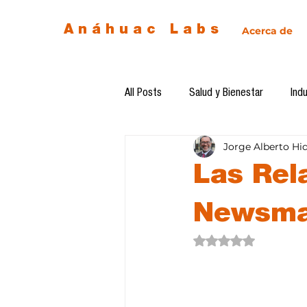
Anáhuac Labs
Acerca de
All Posts
Salud y Bienestar
Indu
Jorge Alberto Hi
Egresados
Inteligencia Artificia
Las Rel
Diseño de futuro
Ética de la 
Newsmak
Obtuvo NaN de 5 estre
Software del mes
Cursos