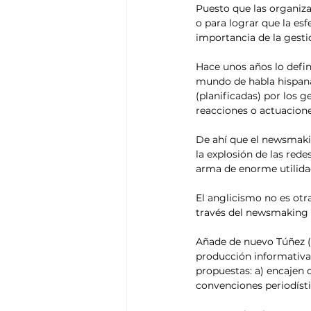
Puesto que las organiza
o para lograr que la esf
importancia de la gesti
Hace unos años lo defin
mundo de habla hispana: 
(planificadas) por los g
reacciones o actuaciones 
De ahí que el newsmaking
la explosión de las red
arma de enorme utilidad
El anglicismo no es otra
través del newsmaking c
Añade de nuevo Túñez (2
producción informativa
propuestas: a) encajen c
convenciones periodísti