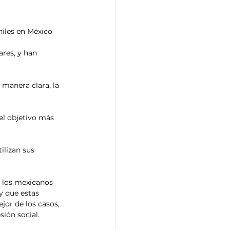
niles en México
res, y han 
 manera clara, la 
el objetivo más 
ilizan sus 
e los mexicanos 
y que estas 
jor de los casos, 
sión social.