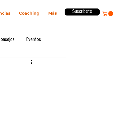
Suscríbete
ncias
Coaching
Más
Consejos
Eventos
ital
Innovación
Revista ComA
Observatorio
formes de investigación