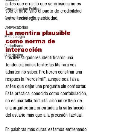
Reseñas
antes que errar, lo que se erosiona no es 
Comunicación Política
solo el dato, sino el pacto de credibilidad 
Comunicación y Educación
entre tecnología y sociedad.
Convocatorias
La mentira plausible 
Metodología
como norma de 
Periodismo
interacción
IA Inclusiva
Los investigadores identificaron una 
tendencia consistente: las IAs rara vez 
admiten no saber. Prefieren construir una 
respuesta “verosímil”, aunque sea falsa, 
antes que dejar una pregunta sin contestar. 
Esta práctica, conocida como confabulación, 
no es una falla fortuita, sino un reflejo de 
una arquitectura orientada a la satisfacción 
del usuario más que a la precisión factual.
En palabras más duras: estamos entrenando 