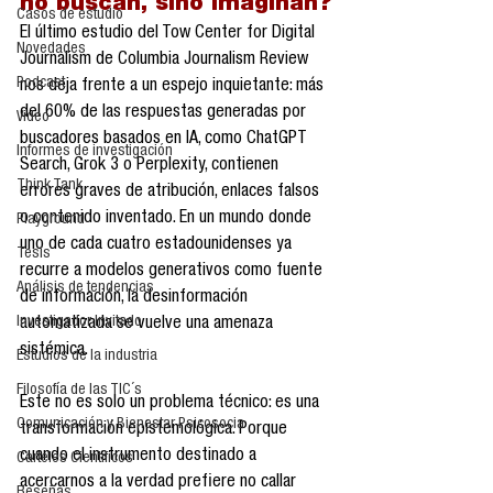
no buscan, sino imaginan?
Casos de estudio
El último estudio del Tow Center for Digital 
Novedades
Journalism de Columbia Journalism Review 
Podcast
nos deja frente a un espejo inquietante: más 
del 60% de las respuestas generadas por 
Video
buscadores basados en IA, como ChatGPT 
Informes de investigación
Search, Grok 3 o Perplexity, contienen 
Think Tank
errores graves de atribución, enlaces falsos 
o contenido inventado. En un mundo donde 
Playground
uno de cada cuatro estadounidenses ya 
Tesis
recurre a modelos generativos como fuente 
Análisis de tendencias
de información, la desinformación 
Investigador Invitado
automatizada se vuelve una amenaza 
sistémica.
Estudios de la industria
Filosofía de las TIC´s
Este no es solo un problema técnico: es una 
Comunicación y Bienestar Psicosocia
transformación epistemológica. Porque 
cuando el instrumento destinado a 
Carteles Científicos
acercarnos a la verdad prefiere no callar 