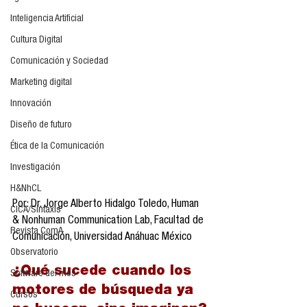
Inteligencia Artificial
Cultura Digital
Comunicación y Sociedad
Marketing digital
Innovación
Diseño de futuro
Ética de la Comunicación
Investigación
H&NhCL
Por: Dr. Jorge Alberto Hidalgo Toledo, Human 
CICA/Sintaxis
& Nonhuman Communication Lab, Facultad de 
Revista ComA
Comunicación, Universidad Anáhuac México
Observatorio
¿Qué sucede cuando los 
Software del mes
motores de búsqueda ya 
Cursos