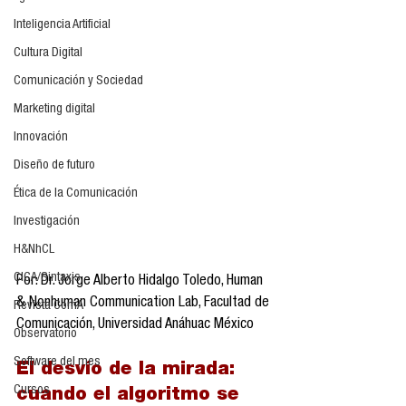
Inteligencia Artificial
Cultura Digital
Comunicación y Sociedad
Marketing digital
Innovación
Diseño de futuro
Ética de la Comunicación
Investigación
H&NhCL
CICA/Sintaxis
Por: Dr. Jorge Alberto Hidalgo Toledo, Human 
& Nonhuman Communication Lab, Facultad de 
Revista ComA
Comunicación, Universidad Anáhuac México
Observatorio
Software del mes
El desvío de la mirada: 
Cursos
cuando el algoritmo se 