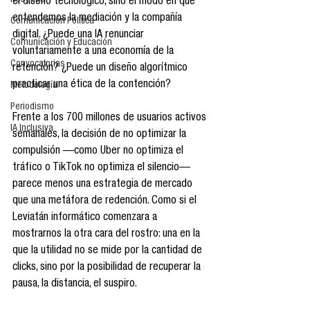
Reseñas
el diseño tecnológico, sino el modo en que 
entendemos la mediación y la compañía 
Comunicación Política
digital. ¿Puede una IA renunciar 
Comunicación y Educación
voluntariamente a una economía de la 
Convocatorias
retención? ¿Puede un diseño algorítmico 
practicar una ética de la contención?
Metodología
Periodismo
Frente a los 700 millones de usuarios activos 
IA Inclusiva
semanales, la decisión de no optimizar la 
compulsión —como Uber no optimiza el 
tráfico o TikTok no optimiza el silencio— 
parece menos una estrategia de mercado 
que una metáfora de redención. Como si el 
Leviatán informático comenzara a 
mostrarnos la otra cara del rostro: una en la 
que la utilidad no se mide por la cantidad de 
clicks, sino por la posibilidad de recuperar la 
pausa, la distancia, el suspiro.