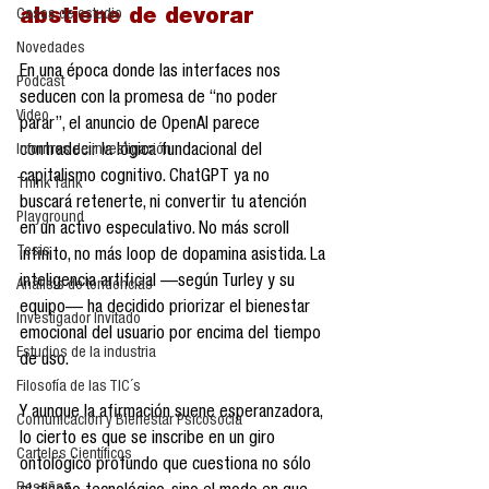
Casos de estudio
abstiene de devorar
Novedades
En una época donde las interfaces nos 
Podcast
seducen con la promesa de “no poder 
Video
parar”, el anuncio de OpenAI parece 
Informes de investigación
contradecir la lógica fundacional del 
capitalismo cognitivo. ChatGPT ya no 
Think Tank
buscará retenerte, ni convertir tu atención 
Playground
en un activo especulativo. No más scroll 
Tesis
infinito, no más loop de dopamina asistida. La 
inteligencia artificial —según Turley y su 
Análisis de tendencias
equipo— ha decidido priorizar el bienestar 
Investigador Invitado
emocional del usuario por encima del tiempo 
Estudios de la industria
de uso.
Filosofía de las TIC´s
Y aunque la afirmación suene esperanzadora, 
Comunicación y Bienestar Psicosocia
lo cierto es que se inscribe en un giro 
Carteles Científicos
ontológico profundo que cuestiona no sólo 