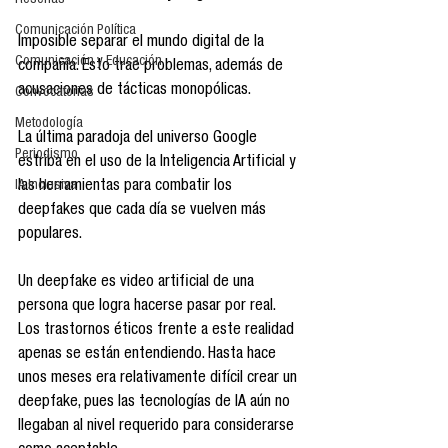
Reseñas
Comunicación Política
Imposible separar el mundo digital de la 
Comunicación y Educación
compañía. Esto trae problemas, además de 
acusaciones de tácticas monopólicas.
Convocatorias
Metodología
La última paradoja del universo Google 
Periodismo
estriba en el uso de la Inteligencia Artificial y 
IA Inclusiva
las herramientas para combatir los 
deepfakes que cada día se vuelven más 
populares.
Un deepfake es video artificial de una 
persona que logra hacerse pasar por real. 
Los trastornos éticos frente a este realidad 
apenas se están entendiendo. Hasta hace 
unos meses era relativamente difícil crear un 
deepfake, pues las tecnologías de IA aún no 
llegaban al nivel requerido para considerarse 