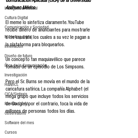
Comunicación Aplicada (CICA) de la Universidad 
Anáhuac México
Inteligencia Artificial
Cultura Digital
El meme lo sintetiza claramente. YouTube 
Comunicación y Sociedad
recibe dinero de anunciantes para mostrarle 
Marketing digital
a los usuarios, los cuales a su vez le pagan a 
la plataforma para bloquearlos.
Innovación
Diseño de futuro
Un concepto tan maquiavélico que parece 
Ética de la Comunicación
tomado de un episodio de Los Simpsons.
Investigación
Pero el Sr. Burns se movía en el mundo de la 
H&NhCL
caricatura satírica. La compañía Alphabet (el 
CICA/Sintaxis
mega grupo que incluye todos los servicios 
Revista ComA
de Google), por el contrario, toca la vida de 
millones de personas todos los días. 
Observatorio
Software del mes
Cursos