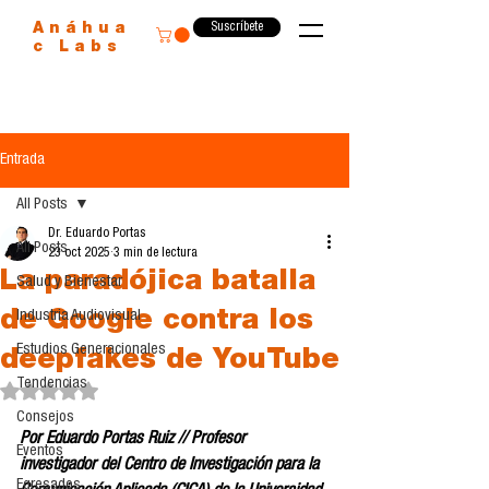
Suscríbete
Anáhua
c Labs
Entrada
All Posts
Dr. Eduardo Portas
All Posts
23 oct 2025
3 min de lectura
La paradójica batalla
Salud y Bienestar
de Google contra los
Industria Audiovisual
Estudios Generacionales
deepfakes de YouTube
Tendencias
Obtuvo NaN de 5 estrellas.
Consejos
Por Eduardo Portas Ruiz // Profesor 
Eventos
investigador del Centro de Investigación para la 
Egresados