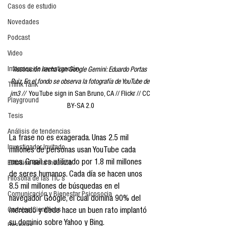
Casos de estudio
Novedades
Podcast
Video
Informes de investigación
Ilustración hecha con Google Gemini: Eduardo Portas 
Ruiz, En el fondo se observa la fotografía de YouTube de 
Think Tank
jm3 //  
YouTube sign in San Bruno, CA // Flickr // CC 
Playground
BY-SA 2.0
Tesis
Análisis de tendencias
La frase no es exagerada. Unas 2.5 mil 
Investigador Invitado
millones de personas usan YouTube cada 
mes. Gmail es utilizado por 1.8 mil millones 
Estudios de la industria
de seres humanos. Cada día se hacen unos 
Filosofía de las TIC´s
8.5 mil millones de búsquedas en el 
Comunicación y Bienestar Psicosocia
navegador Google, el cual domina 90% del 
Carteles Científicos
mercado y dede hace un buen rato implantó 
su dominio sobre Yahoo y Bing.