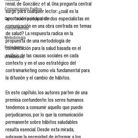
Reseñas
renal, de González et al. Una pregunta central 
Comunicación Política
surge para cualquier lector: ¿cuál es la 
aportación principal de dos especialistas en 
Comunicación y Educación
comunicación en una obra centrada en temas 
Convocatorias
de salud? La respuesta radica en la 
Metodología
propuesta de una metodología de 
Periodismo
comunicación para la salud basada en el 
análisis de las causas sociales en cada 
IA Inclusiva
contexto y en el uso estratégico del 
contramarketing como vía fundamental para 
la difusión y el cambio de hábitos.
En este capítulo, los autores parten de una 
premisa contundente: los seres humanos 
tendemos a consumir aquello que puede 
perjudicarnos, por lo que la comunicación 
permanente sobre hábitos saludables 
resulta esencial. Desde esta mirada, 
subrayan la necesidad de informar a los 