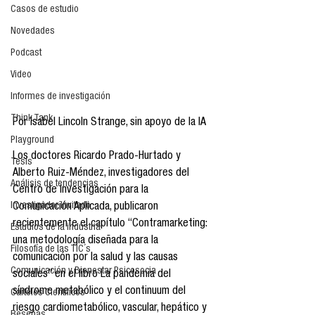
Casos de estudio
Novedades
Podcast
Video
Informes de investigación
Think Tank
Por Isabel Lincoln Strange, sin apoyo de la IA
Playground
Los doctores Ricardo Prado-Hurtado y 
Tesis
Alberto Ruiz-Méndez, investigadores del 
Análisis de tendencias
Centro de Investigación para la 
Investigador Invitado
Comunicación Aplicada, publicaron 
recientemente el capítulo “Contramarketing: 
Estudios de la industria
una metodología diseñada para la 
Filosofía de las TIC´s
comunicación por la salud y las causas 
Comunicación y Bienestar Psicosocia
sociales” en el libro La pandemia del 
síndrome metabólico y el continuum del 
Carteles Científicos
riesgo cardiometabólico, vascular, hepático y 