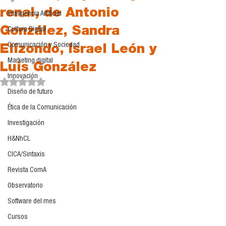
renal, de Antonio
Inteligencia Artificial
González, Sandra
Cultura Digital
Comunicación y Sociedad
Elizondo, Israel León y
Marketing digital
Luis González
Innovación
Obtuvo NaN de 5 estrellas.
Diseño de futuro
Ética de la Comunicación
Investigación
H&NhCL
CICA/Sintaxis
Revista ComA
Observatorio
Software del mes
Cursos