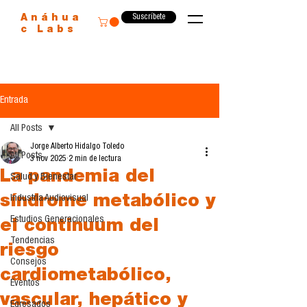
Suscríbete
Anáhua
c Labs
Entrada
All Posts
Jorge Alberto Hidalgo Toledo
All Posts
3 nov 2025
2 min de lectura
La pandemia del
Salud y Bienestar
síndrome metabólico y
Industria Audiovisual
Estudios Generacionales
el continuum del
Tendencias
riesgo
Consejos
cardiometabólico,
Eventos
vascular, hepático y
Egresados