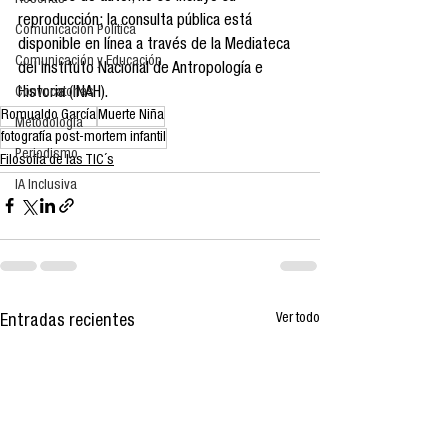
Reseñas
reproducción; la consulta pública está 
Comunicación Política
disponible en línea a través de la Mediateca 
Comunicación y Educación
del Instituto Nacional de Antropología e 
Historia (INAH).
Convocatorias
Romualdo García
Muerte Niña
Metodología
fotografía post-mortem infantil
Periodismo
Filosofía de las TIC´s
IA Inclusiva
Ver todo
Entradas recientes