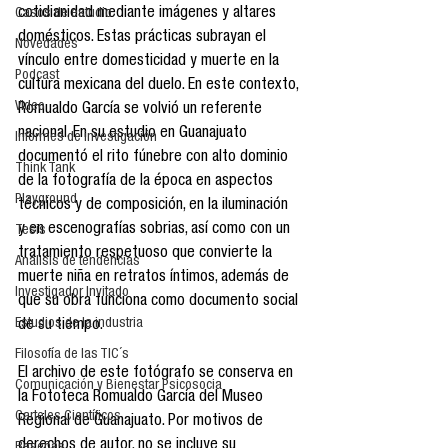
cotidianidad mediante imágenes y altares 
Casos de estudio
domésticos. Estas prácticas subrayan el 
Novedades
vínculo entre domesticidad y muerte en la 
Podcast
cultura mexicana del duelo. En este contexto, 
Video
Romualdo García se volvió un referente 
nacional. En su estudio en Guanajuato 
Informes de investigación
documentó el rito fúnebre con alto dominio 
Think Tank
de la fotografía de la época en aspectos 
Playground
técnicos y de composición, en la iluminación 
y en escenografías sobrias, así como con un 
Tesis
tratamiento respetuoso que convierte la 
Análisis de tendencias
muerte niña en retratos íntimos, además de 
Investigador Invitado
que su obra funciona como documento social 
Estudios de la industria
de su tiempo.
Filosofía de las TIC´s
El archivo de este fotógrafo se conserva en 
Comunicación y Bienestar Psicosocia
la Fototeca Romualdo García del Museo 
Carteles Científicos
Regional de Guanajuato. Por motivos de 
derechos de autor, no se incluye su 