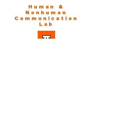
Human &
Nonhuman
Communication
Lab
Teléfono
Tel:
+52-5556270210
Ext. 8674
Correo
Dirección
humancommlab@anahuac.
mx
Av. Universidad Anáhuac
46, Col. Lomas Anáhuac,