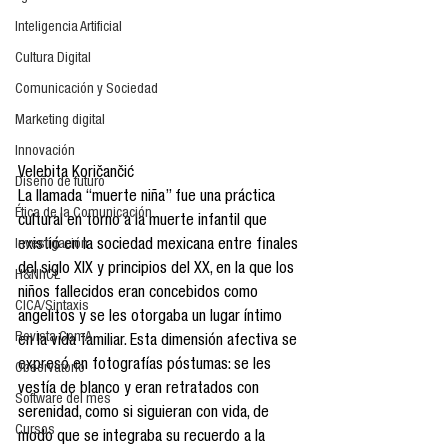
Inteligencia Artificial
Cultura Digital
Comunicación y Sociedad
Marketing digital
Innovación
Velebita Koričančić
Diseño de futuro
La llamada “muerte niña” fue una práctica 
Ética de la Comunicación
cultural en torno a la muerte infantil que 
existió en la sociedad mexicana entre finales 
Investigación
del siglo XIX y principios del XX, en la que los 
H&NhCL
niños fallecidos eran concebidos como 
CICA/Sintaxis
angelitos y se les otorgaba un lugar íntimo 
Revista ComA
en la vida familiar. Esta dimensión afectiva se 
expresó en fotografías póstumas: se les 
Observatorio
vestía de blanco y eran retratados con 
Software del mes
serenidad, como si siguieran con vida, de 
Cursos
modo que se integraba su recuerdo a la 