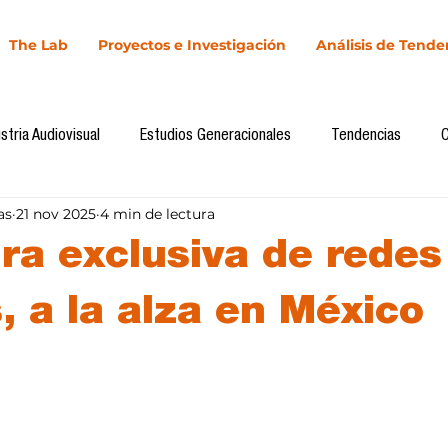
The Lab
Proyectos e Investigación
Análisis de Tende
stria Audiovisual
Estudios Generacionales
Tendencias
as
21 nov 2025
4 min de lectura
l
Cultura Digital
Comunicación y Sociedad
Marketing dig
ura exclusiva de redes
Comunicación
Investigación
H&NhCL
CICA/Sintaxis
, a la alza en México
llas.
Casos de estudio
Novedades
Podcast
Video
In