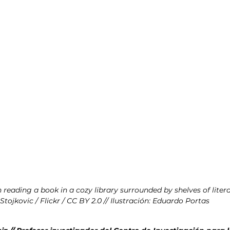
esis
Análisis de tendencias
reading a book in a cozy library surrounded by shelves of liter
Stojkovic / Flickr / CC BY 2.0 // Ilustración: Eduardo Portas