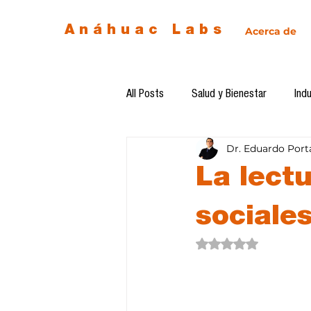
Anáhuac Labs
Acerca de
All Posts
Salud y Bienestar
Indu
Dr. Eduardo Port
Egresados
Inteligencia Artificia
La lect
Diseño de futuro
Ética de la 
sociales
Obtuvo NaN de 5 estre
Software del mes
Cursos