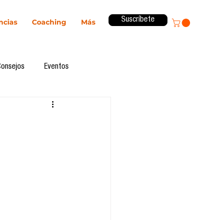
Suscríbete
ncias
Coaching
Más
Consejos
Eventos
ital
Innovación
Revista ComA
Observatorio
formes de investigación