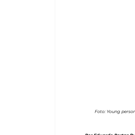
Think Tank
Playground
T
Foto: Young person 