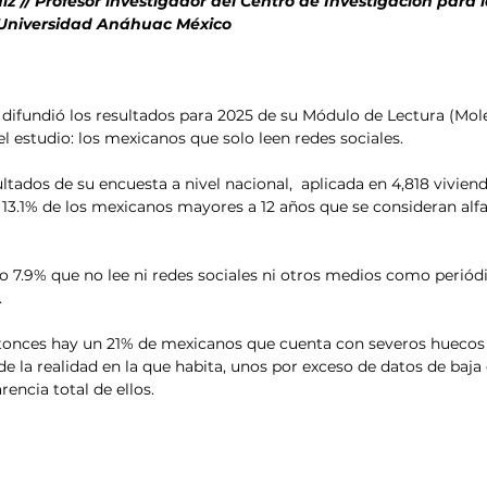
z // Profesor investigador del Centro de Investigación para
 Universidad Anáhuac México
 difundió los resultados para 2025 de su Módulo de Lectura (Mole
l estudio: los mexicanos que solo leen redes sociales.
tados de su encuesta a nivel nacional,  aplicada en 4,818 viviend
3.1% de los mexicanos mayores a 12 años que se consideran alfa
 7.9% que no lee ni redes sociales ni otros medios como periódic
.
nces hay un 21% de mexicanos que cuenta con severos huecos 
e la realidad en la que habita, unos por exceso de datos de baja 
arencia total de ellos.