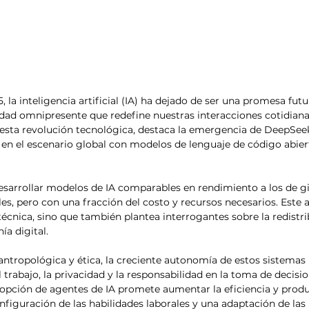
, la inteligencia artificial (IA) ha dejado de ser una promesa futu
idad omnipresente que redefine nuestras interacciones cotidianas
 esta revolución tecnológica, destaca la emergencia de DeepSee
 en el escenario global con modelos de lenguaje de código abie
sarrollar modelos de IA comparables en rendimiento a los de g
es, pero con una fracción del costo y recursos necesarios. Este 
écnica, sino que también plantea interrogantes sobre la redistri
a digital.​
ntropológica y ética, la creciente autonomía de estos sistemas 
l trabajo, la privacidad y la responsabilidad en la toma de decisio
pción de agentes de IA promete aumentar la eficiencia y produc
figuración de las habilidades laborales y una adaptación de las p