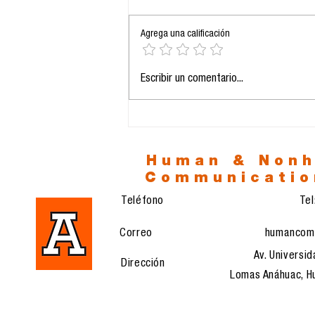
Agrega una calificación
24.11.2025: La IA como
Escribir un comentario...
eje estructural de la
comunicación
profesional
Human & Non
Communicatio
Teléfono
Te
Correo
humancom
Av. Universid
Dirección
Lomas Anáhuac, Hu