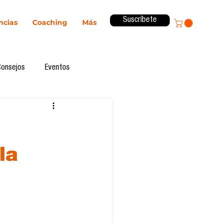
Suscríbete
ncias
Coaching
Más
Consejos
Eventos
ital
Innovación
Revista ComA
Observatorio
la
formes de investigación