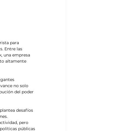
rista para 
. Entre las 
k, una empresa 
rto altamente 
igantes 
avance no solo 
bución del poder 
plantea desafíos 
nes. 
tividad, pero 
olíticas públicas 