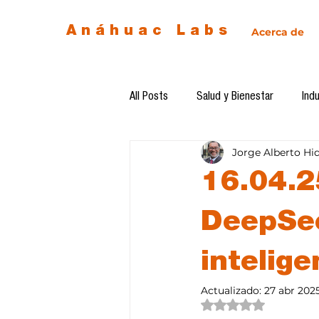
Anáhuac Labs
Acerca de
All Posts
Salud y Bienestar
Indu
Jorge Alberto Hi
Egresados
Inteligencia Artificia
16.04.2
Diseño de futuro
Ética de la 
DeepSee
intelige
Software del mes
Cursos
Actualizado:
27 abr 202
Obtuvo NaN de 5 estre