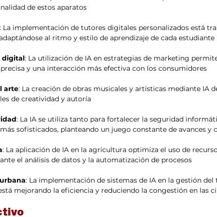
onalidad de estos aparatos 
: La implementación de tutores digitales personalizados está tr
adaptándose al ritmo y estilo de aprendizaje de cada estudiante 
 digital
: La utilización de IA en estrategias de marketing permit
recisa y una interacción más efectiva con los consumidores
l arte
: La creación de obras musicales y artísticas mediante IA de
es de creatividad y autoría 
ridad
: La IA se utiliza tanto para fortalecer la seguridad informá
 más sofisticados, planteando un juego constante de avances y
a
: La aplicación de IA en la agricultura optimiza el uso de recurs
nte el análisis de datos y la automatización de procesos 
 urbana
: La implementación de sistemas de IA en la gestión del t
está mejorando la eficiencia y reduciendo la congestión en las c
ctivo