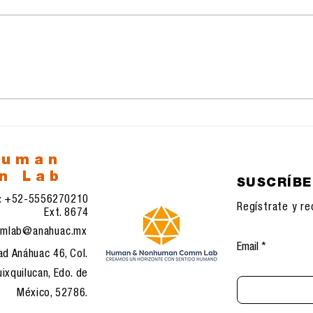
23.11.2025:
22.
Transformaciones
Rec
sistémicas en
com
comunicación, IA e
eco
infraestructuras
tec
digitales emergentes
human
n Lab
SUSCRÍB
l: +52-5556270210
Regístrate y re
Ext. 8674
mlab@anahuac.mx
Email
ad Anáhuac 46, Col.
ixquilucan, Edo. de
México, 52786.