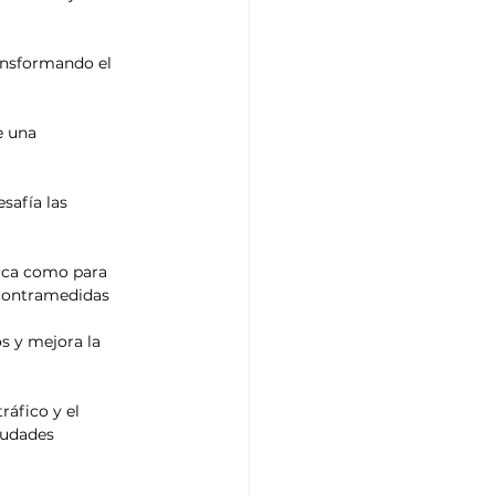
ansformando el 
e una 
safía las 
tica como para 
 contramedidas 
os y mejora la 
ráfico y el 
iudades 