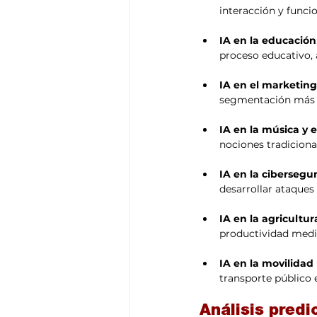
interacción y funci
IA en la educación
proceso educativo, 
IA en el marketing
segmentación más p
IA en la música y e
nociones tradicional
IA en la cibersegu
desarrollar ataques
IA en la agricultur
productividad media
IA en la movilidad
transporte público 
Análisis predi