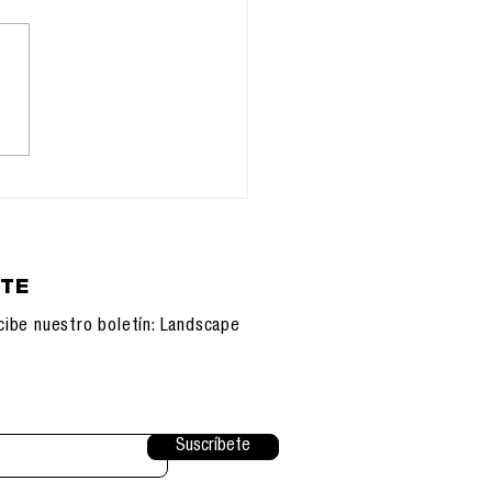
11.2025:
onfiguración de la
unicación, IA y
sistemas
nológicos
ETE
cibe nuestro boletín: Landscape
Suscríbete