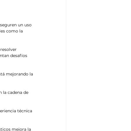
aseguren un uso 
les como la 
resolver 
ntan desafíos 
stá mejorando la 
n la cadena de 
eriencia técnica 
ticos mejora la 