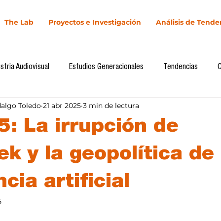
The Lab
Proyectos e Investigación
Análisis de Tende
stria Audiovisual
Estudios Generacionales
Tendencias
dalgo Toledo
21 abr 2025
3 min de lectura
l
Cultura Digital
Comunicación y Sociedad
Marketing dig
5: La irrupción de
Comunicación
Investigación
H&NhCL
CICA/Sintaxis
k y la geopolítica de 
ncia artificial
Casos de estudio
Novedades
Podcast
Video
In
5
llas.