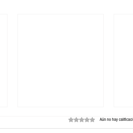
Obtuvo 0 de 5 estrellas.
Aún no hay calificac