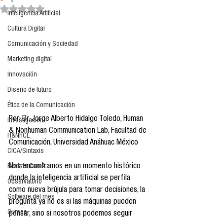
Obtuvo NaN de 5 estrellas.
Inteligencia Artificial
Cultura Digital
Comunicación y Sociedad
Marketing digital
Innovación
Diseño de futuro
Ética de la Comunicación
Por: Dr. Jorge Alberto Hidalgo Toledo, Human 
Investigación
& Nonhuman Communication Lab, Facultad de 
H&NhCL
Comunicación, Universidad Anáhuac México
CICA/Sintaxis
Nos encontramos en un momento histórico 
Revista ComA
donde la inteligencia artificial se perfila 
Observatorio
como nueva brújula para tomar decisiones, la 
Software del mes
pregunta ya no es si las máquinas pueden 
Cursos
pensar, sino si nosotros podemos seguir 