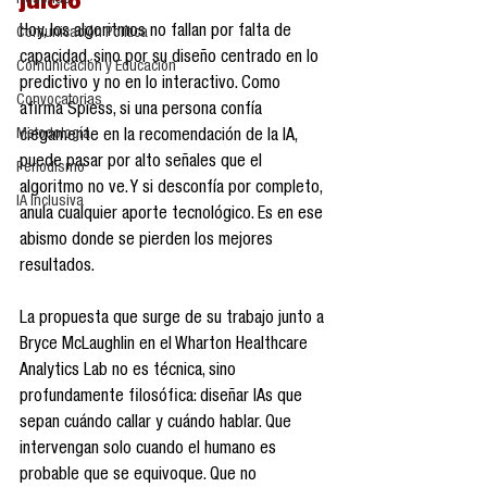
Reseñas
juicio
Hoy, los algoritmos no fallan por falta de 
Comunicación Política
capacidad, sino por su diseño centrado en lo 
Comunicación y Educación
predictivo y no en lo interactivo. Como 
Convocatorias
afirma Spiess, si una persona confía 
Metodología
ciegamente en la recomendación de la IA, 
puede pasar por alto señales que el 
Periodismo
algoritmo no ve. Y si desconfía por completo, 
IA Inclusiva
anula cualquier aporte tecnológico. Es en ese 
abismo donde se pierden los mejores 
resultados.
La propuesta que surge de su trabajo junto a 
Bryce McLaughlin en el Wharton Healthcare 
Analytics Lab no es técnica, sino 
profundamente filosófica: diseñar IAs que 
sepan cuándo callar y cuándo hablar. Que 
intervengan solo cuando el humano es 
probable que se equivoque. Que no 