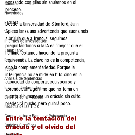
pensando con ellas sin anularnos en el 
Casos de estudio
proceso.
Novedades
Podcast
Desde la Universidad de Stanford, Jann 
Spiess lanza una advertencia que suena más 
Video
a brújula que a freno: si seguimos 
Informes de investigación
preguntándonos si la IA es “mejor” que el 
Think Tank
humano, estamos haciendo la pregunta 
Playground
equivocada. La clave no es la competencia, 
sino la complementariedad. Porque la 
Tesis
inteligencia no se mide en bits, sino en la 
Análisis de tendencias
capacidad de cooperar, equivocarse y 
Investigador Invitado
aprender. Un algoritmo que no toma en 
cuenta al humano es un oráculo sin culto: 
Estudios de la industria
predecirá mucho, pero guiará poco.
Filosofía de las TIC´s
Comunicación y Bienestar Psicosocia
Entre la tentación del 
Carteles Científicos
oráculo y el olvido del 