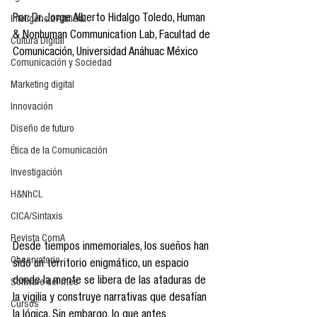
Por: Dr. Jorge Alberto Hidalgo Toledo, Human 
Inteligencia Artificial
& Nonhuman Communication Lab, Facultad de 
Cultura Digital
Comunicación, Universidad Anáhuac México
Comunicación y Sociedad
Marketing digital
Innovación
Diseño de futuro
Ética de la Comunicación
Investigación
H&NhCL
CICA/Sintaxis
Revista ComA
Desde tiempos inmemoriales, los sueños han 
Observatorio
sido un territorio enigmático, un espacio 
donde la mente se libera de las ataduras de 
Software del mes
la vigilia y construye narrativas que desafían 
Cursos
la lógica. Sin embargo, lo que antes 