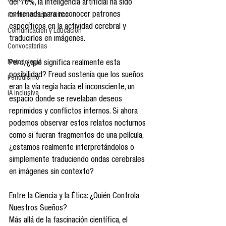
Reseñas
del 70%, la inteligencia artificial ha sido 
entrenada para reconocer patrones 
Comunicación Política
específicos en la actividad cerebral y 
Comunicación y Educación
traducirlos en imágenes.
Convocatorias
Metodología
Pero, ¿qué significa realmente esta 
posibilidad? Freud sostenía que los sueños 
Periodismo
eran la vía regia hacia el inconsciente, un 
IA Inclusiva
espacio donde se revelaban deseos 
reprimidos y conflictos internos. Si ahora 
podemos observar estos relatos nocturnos 
como si fueran fragmentos de una película, 
¿estamos realmente interpretándolos o 
simplemente traduciendo ondas cerebrales 
en imágenes sin contexto?
Entre la Ciencia y la Ética: ¿Quién Controla 
Nuestros Sueños?
Más allá de la fascinación científica, el 