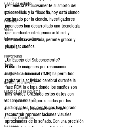
Casos de estudio
pertenecía exclusivamente al ámbito del 
psicoanálisis y la filosofía, hoy está siendo 
Novedades
capturado por la ciencia. Investigadores 
Podcast
japoneses han desarrollado una tecnología 
Video
que, mediante inteligencia artificial y 
Informes de investigación
neurociencia avanzada, permite grabar y 
visualizar sueños.
Think Tank
Playground
¿Un Espejo del Subconsciente?
Tesis
El uso de imágenes por resonancia 
magnética funcional (fMRI) ha permitido 
Análisis de tendencias
registrar la actividad cerebral durante la 
Investigador Invitado
fase REM, la etapa donde los sueños son 
Estudios de la industria
más vívidos. Cruzando estos datos con 
Filosofía de las TIC´s
descripciones proporcionadas por los 
participantes, los científicos han logrado 
Comunicación y Bienestar Psicosocia
reconstruir representaciones visuales 
Carteles Científicos
aproximadas de lo soñado. Con una precisión 