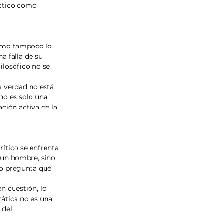
éctico como 
como tampoco lo 
a falla de su 
losófico no se 
a verdad no está 
no es solo una 
ión activa de la 
ítico se enfrenta 
a un hombre, sino 
lo pregunta qué 
n cuestión, lo 
ática no es una 
 del 