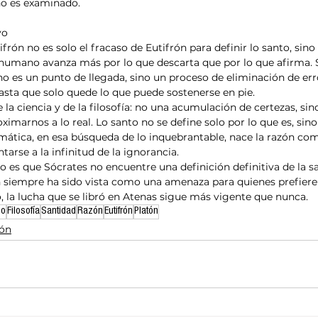
o es examinado.
vo
ifrón no es solo el fracaso de Eutifrón para definir lo santo, sin
humano avanza más por lo que descarta que por lo que afirma. 
o es un punto de llegada, sino un proceso de eliminación de err
hasta que solo quede lo que puede sostenerse en pie.
 la ciencia y de la filosofía: no una acumulación de certezas, sin
marnos a lo real. Lo santo no se define solo por lo que es, sino 
mática, en esa búsqueda de lo inquebrantable, nace la razón com
arse a la infinitud de la ignorancia.
o es que Sócrates no encuentre una definición definitiva de la sa
n siempre ha sido vista como una amenaza para quienes prefieren 
o, la lucha que se libró en Atenas sigue más vigente que nunca.
do
Filosofía
Santidad
Razón
Eutifrón
Platón
ión