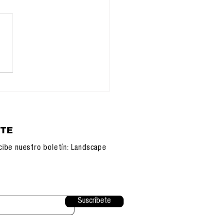
nteligencia
iática
ETE
cibe nuestro boletín: Landscape
Suscríbete