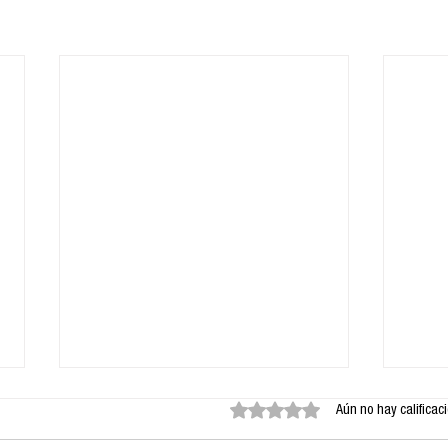
Obtuvo 0 de 5 estrellas.
Aún no hay calificac