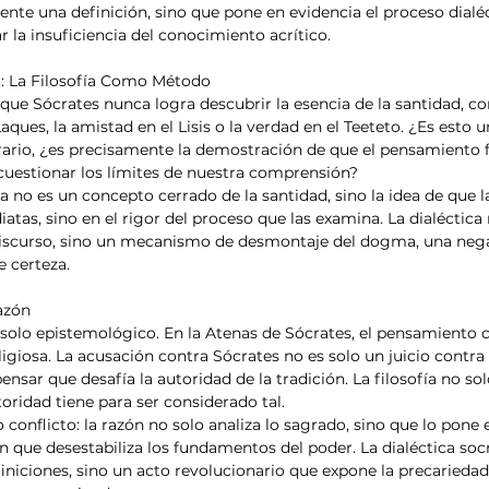
nte una definición, sino que pone en evidencia el proceso dial
 la insuficiencia del conocimiento acrítico.
o: La Filosofía Como Método
que Sócrates nunca logra descubrir la esencia de la santidad, 
aques, la amistad en el Lisis o la verdad en el Teeteto. ¿Es esto un
ario, ¿es precisamente la demostración de que el pensamiento fi
a cuestionar los límites de nuestra comprensión?
a no es un concepto cerrado de la santidad, sino la idea de que l
atas, sino en el rigor del proceso que las examina. La dialéctica 
discurso, sino un mecanismo de desmontaje del dogma, una negac
e certeza.
azón
solo epistemológico. En la Atenas de Sócrates, el pensamiento cr
religiosa. La acusación contra Sócrates no es solo un juicio contr
nsar que desafía la autoridad de la tradición. La filosofía no so
toridad tiene para ser considerado tal.
 conflicto: la razón no solo analiza lo sagrado, sino que lo pone e
 que desestabiliza los fundamentos del poder. La dialéctica socr
niciones, sino un acto revolucionario que expone la precariedad