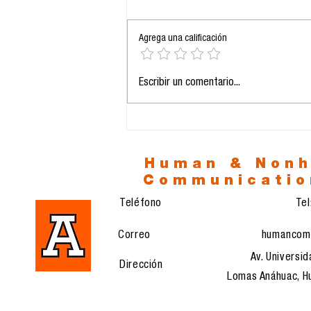
Agrega una calificación
La orfandad del Otro:
Escribir un comentario...
Inteligencia Artificial y
la nueva soledad de la
especie
Human & Non
Communicatio
Teléfono
Te
Correo
humancom
Av. Universid
Dirección
Lomas Anáhuac, Hu