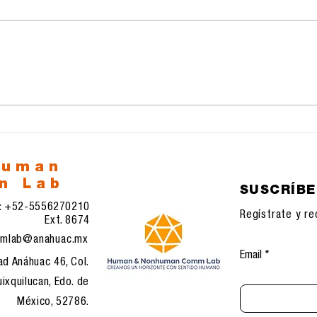
Cartel de protesta:
La i
Constructivismo y
med
Agitprop, gramática
visual de la
comunicación política
human
n Lab
SUSCRÍB
l: +52-5556270210
Regístrate y re
Ext. 8674
mlab@anahuac.mx
Email
ad Anáhuac 46, Col.
ixquilucan, Edo. de
México, 52786.