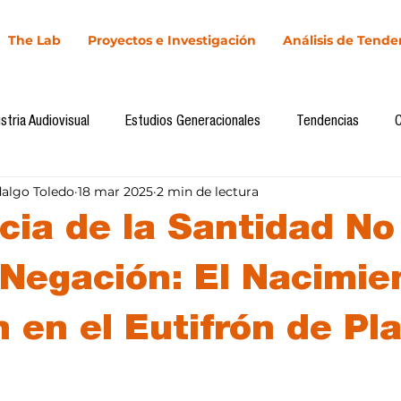
The Lab
Proyectos e Investigación
Análisis de Tende
stria Audiovisual
Estudios Generacionales
Tendencias
dalgo Toledo
18 mar 2025
2 min de lectura
l
Cultura Digital
Comunicación y Sociedad
Marketing dig
cia de la Santidad No
Comunicación
Investigación
H&NhCL
CICA/Sintaxis
 Negación: El Nacimie
 en el Eutifrón de Pl
Casos de estudio
Novedades
Podcast
Video
In
llas.