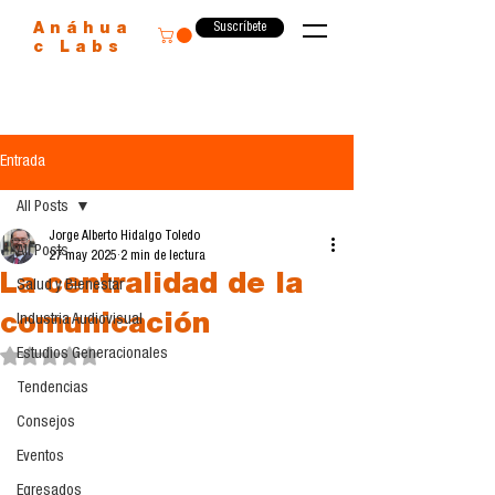
Suscríbete
Anáhua
c Labs
Entrada
All Posts
Jorge Alberto Hidalgo Toledo
All Posts
27 may 2025
2 min de lectura
La centralidad de la
Salud y Bienestar
comunicación
Industria Audiovisual
Estudios Generacionales
Obtuvo NaN de 5 estrellas.
Tendencias
Consejos
Eventos
Egresados