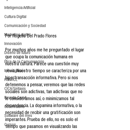
Inteligencia Artificial
Cultura Digital
Comunicación y Sociedad
Marketing digital
Por Rogelio Del Prado Flores
Innovación
Por muchos años me he preguntado el lugar 
Diseño de futuro
que ocupa la comunicación humana en 
Ética de la Comunicación
nuestra cultura. Parece una cuestión muy 
Investigación
obvia. Nuestro tiempo se caracteriza por una 
hipertransacción informativa. Pero si nos 
H&NhCL
detenemos a pensar, veremos que las redes 
CICA/Sintaxis
sociales son adictivas, tan adictivas que no 
Revista ComA
lo consideramos así, o minimizamos tal 
dependencia. La dopamina informativa, o la 
Observatorio
necesidad de recibir una gratificación son 
Software del mes
imperantes. Prueba de ello, no es solo el 
Cursos
tiempo que pasamos en visualizando las 