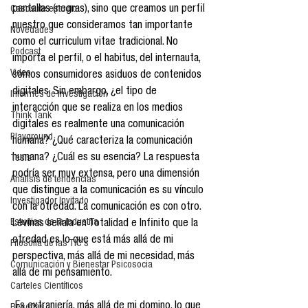
pantallas (negras), sino que creamos un perfil 
Casos de estudio
nuestro que consideramos tan importante 
Novedades
como el curriculum vitae tradicional. No 
Podcast
importa el perfil, o el habitus, del internauta, 
Video
somos consumidores asiduos de contenidos 
digitales. Sin embargo, ¿el tipo de 
Informes de investigación
interacción que se realiza en los medios 
Think Tank
digitales es realmente una comunicación 
Playground
humana? ¿Qué caracteriza la comunicación 
humana? ¿Cuál es su esencia? La respuesta 
Tesis
podría ser muy extensa, pero una dimensión 
Análisis de tendencias
que distingue a la comunicación es su vínculo 
Investigador Invitado
con la otredad. La comunicación es con otro. 
Estudios de la industria
Levinas señala en Totalidad e Infinito que la 
otredad es lo que está más allá de mi 
Filosofía de las TIC´s
perspectiva, más allá de mi necesidad, más 
Comunicación y Bienestar Psicosocia
allá de mi pensamiento.
Carteles Científicos
 Es extranjería, más allá de mi domino, lo que 