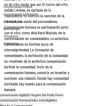
Reseñas
es de otro modo que ser. El rostro del otro, 
Comunicación Política
señala Levinas, es epifanía de lo 
Comunicación y Educación
trascedente. Yo aterrizo la cuestión de la 
Convocatorias
otredad, a la visión del personalismo. 
Comunicación humana es participación junto 
Metodología
con el otro, como diría Karol Wojtyla, de la 
Periodismo
conformación de comunidades. La auténtica 
IA Inclusiva
comunicación es instituir lazos de 
intersubjetividad. La formación de 
comunidades, la institución de la comunidad 
es resultado de la auténtica comunicación. 
Instituir la comunidad, fruto de la 
comunicación humana, consiste en levantar y 
sostener una relación. Donde hay comunidad 
instituida, hay mundo para la comunicación 
humana.
comunicación digital
Dr. Rogelio Del Prado Flores
comunicación humana
redes sociodigitales