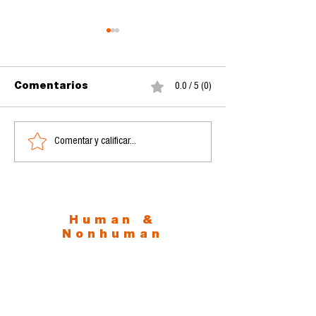
Comentarios
0.0 / 5 (0)
Comentar y calificar...
Cartel de protesta:
La inteligenc
Constructivismo y
mediática
Agitprop, gramática
visual de la
comunicación
política
Human &
Nonhuman
Communication
Lab