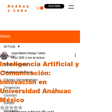
Suscríbete
Anáhua
c Labs
Entrada
All Posts
Jorge Alberto Hidalgo Toledo
All Posts
10 jul 2025
3 min de lectura
Inteligencia Artificial y
Salud y Bienestar
Comunicación:
Industria Audiovisual
Estudios Generacionales
Innovación en
Tendencias
Universidad Anáhuac
Consejos
México
Eventos
Obtuvo NaN de 5 estrellas.
Egresados