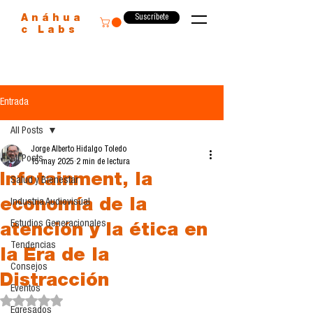
Suscríbete
Anáhua
c Labs
Entrada
All Posts
Jorge Alberto Hidalgo Toledo
All Posts
15 may 2025
2 min de lectura
Infotainment, la
Salud y Bienestar
economía de la
Industria Audiovisual
Estudios Generacionales
atención y la ética en
Tendencias
la Era de la
Consejos
Distracción
Eventos
Obtuvo NaN de 5 estrellas.
Egresados