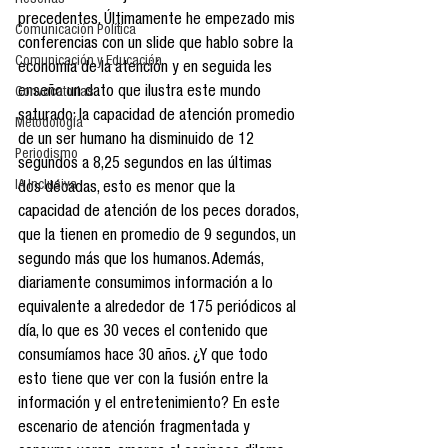
Reseñas
precedentes. Últimamente he empezado mis 
Comunicación Política
conferencias con un slide que hablo sobre la 
Comunicación y Educación
economía de la atención y en seguida les 
enseño un dato que ilustra este mundo 
Convocatorias
saturado: la capacidad de atención promedio 
Metodología
de un ser humano ha disminuido de 12 
Periodismo
segundos a 8,25 segundos en las últimas 
IA Inclusiva
dos décadas, esto es menor que la 
capacidad de atención de los peces dorados, 
que la tienen en promedio de 9 segundos, un 
segundo más que los humanos. Además, 
diariamente consumimos información a lo 
equivalente a alrededor de 175 periódicos al 
día, lo que es 30 veces el contenido que 
consumíamos hace 30 años. ¿Y que todo 
esto tiene que ver con la fusión entre la 
información y el entretenimiento? En este 
escenario de atención fragmentada y 