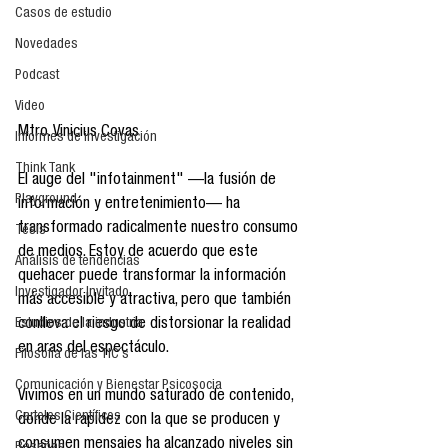
Casos de estudio
Novedades
Podcast
Video
Mtro. Vinicius Covas
Informes de investigación
Think Tank
El auge del "infotainment" —la fusión de 
Playground
información y entretenimiento— ha 
transformado radicalmente nuestro consumo 
Tesis
de medios. Estoy de acuerdo que este 
Análisis de tendencias
quehacer puede transformar la información 
Investigador Invitado
más accesible y atractiva, pero que también 
conlleva el riesgo de distorsionar la realidad 
Estudios de la industria
en aras del espectáculo.
Filosofía de las TIC´s
Comunicación y Bienestar Psicosocia
Vivimos en un mundo saturado de contenido, 
Carteles Científicos
donde la rapidez con la que se producen y 
consumen mensajes ha alcanzado niveles sin 