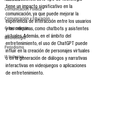
Reseñas
tiene un impacto significativo en la 
Comunicación Política
comunicación, ya que puede mejorar la 
Comunicación y Educación
experiencia de interacción entre los usuarios 
Convocatorias
y las máquinas, como chatbots y asistentes 
virtuales. Además, en el ámbito del 
Metodología
entretenimiento, el uso de ChatGPT puede 
Periodismo
influir en la creación de personajes virtuales 
IA Inclusiva
o en la generación de diálogos y narrativas 
interactivas en videojuegos o aplicaciones 
de entretenimiento.