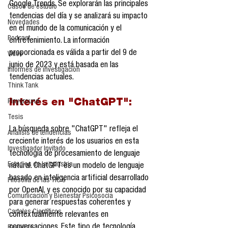
Google Trends. Se explorarán las principales 
Casos de estudio
tendencias del día y se analizará su impacto 
Novedades
en el mundo de la comunicación y el 
Podcast
entretenimiento. La información 
proporcionada es válida a partir del 9 de 
Video
junio de 2023 y está basada en las 
Informes de investigación
tendencias actuales.
Think Tank
Interés en "ChatGPT":
Playground
Tesis
La búsqueda sobre "ChatGPT" refleja el 
Análisis de tendencias
creciente interés de los usuarios en esta 
Investigador Invitado
tecnología de procesamiento de lenguaje 
Estudios de la industria
natural. ChatGPT es un modelo de lenguaje 
basado en inteligencia artificial desarrollado 
Filosofía de las TIC´s
por OpenAI, y es conocido por su capacidad 
Comunicación y Bienestar Psicosocia
para generar respuestas coherentes y 
Carteles Científicos
contextualmente relevantes en 
conversaciones. Este tipo de tecnología 