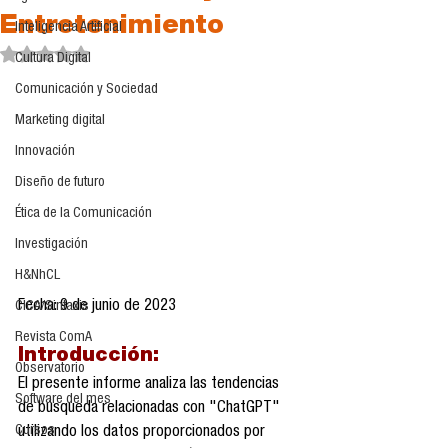
Entretenimiento
Inteligencia Artificial
Obtuvo NaN de 5 estrellas.
Cultura Digital
Comunicación y Sociedad
Marketing digital
Innovación
Diseño de futuro
Ética de la Comunicación
Investigación
H&NhCL
Fecha: 9 de junio de 2023
CICA/Sintaxis
Revista ComA
Introducción:
Observatorio
El presente informe analiza las tendencias 
Software del mes
de búsqueda relacionadas con "ChatGPT" 
Cursos
utilizando los datos proporcionados por 