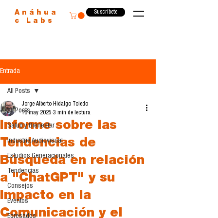
Suscríbete
Anáhua
c Labs
Entrada
All Posts
Jorge Alberto Hidalgo Toledo
All Posts
16 may 2025
3 min de lectura
Informe sobre las
Salud y Bienestar
Tendencias de
Industria Audiovisual
Estudios Generacionales
Búsqueda en relación
Tendencias
a "ChatGPT" y su
Consejos
Impacto en la
Eventos
Comunicación y el
Egresados