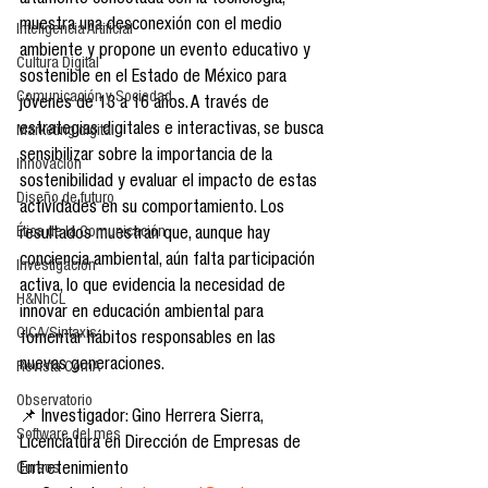
altamente conectada con la tecnología, 
muestra una desconexión con el medio 
Inteligencia Artificial
ambiente y propone un evento educativo y 
Cultura Digital
sostenible en el Estado de México para 
Comunicación y Sociedad
jóvenes de 13 a 16 años. A través de 
estrategias digitales e interactivas, se busca 
Marketing digital
sensibilizar sobre la importancia de la 
Innovación
sostenibilidad y evaluar el impacto de estas 
Diseño de futuro
actividades en su comportamiento. Los 
Ética de la Comunicación
resultados muestran que, aunque hay 
conciencia ambiental, aún falta participación 
Investigación
activa, lo que evidencia la necesidad de 
H&NhCL
innovar en educación ambiental para 
CICA/Sintaxis
fomentar hábitos responsables en las 
nuevas generaciones.
Revista ComA
Observatorio
📌 Investigador: Gino Herrera Sierra, 
Software del mes
Licenciatura en Dirección de Empresas de 
Cursos
Entretenimiento