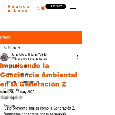
Suscríbete
Anáhua
c Labs
Entrada
All Posts
Jorge Alberto Hidalgo Toledo
All Posts
18 mar 2025
1 min de lectura
Impulsando la
Salud y Bienestar
Conciencia Ambiental
Industria Audiovisual
Estudios Generacionales
en la Generación Z
Tendencias
Actualizado:
9 may 2025
Obtuvo NaN de 5 estrellas.
Consejos
Eventos
Este proyecto analiza cómo la Generación Z, 
Egresados