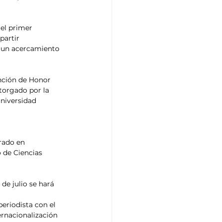
el primer 
artir 
o un acercamiento 
ención de Honor 
orgado por la 
niversidad 
 
rado en 
 de Ciencias 
de julio se hará 
periodista con el 
ernacionalización 