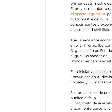
primer cuatrimestre de
El proyecto conjunto de
#EspacioSeguroRSF
 pa
cuatrimestre del curso
conocimientos y experie
a la sociedad civil ilic
Tras la excelente acogi
en el 5º Premio Iberoa
Organización de Estados
Miguel Hernández de Elc
latinoamericanos en sit
Esta iniciativa se desar
Comunicación Audiovisu
Sociales y Humanas y el 
Se abre el plazo de pres
público el fallo.
El propósito de la estan
crecimiento personal y 