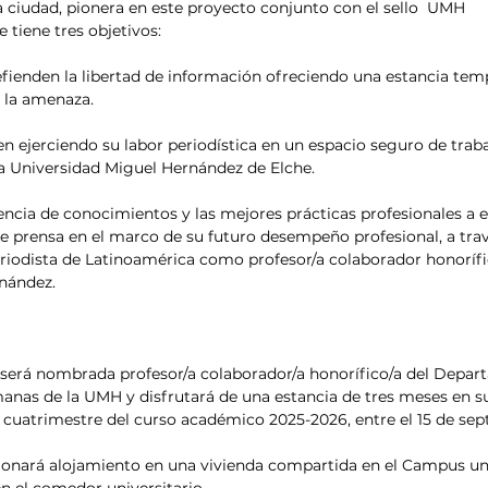
la ciudad, pionera en este proyecto conjunto con el sello  UMH 
e tiene tres objetivos:
efienden la libertad de información ofreciendo una estancia temp
 la amenaza.
úen ejerciendo su labor periodística en un espacio seguro de trab
la Universidad Miguel Hernández de Elche.
encia de conocimientos y las mejores prácticas profesionales a 
de prensa en el marco de su futuro desempeño profesional, a trav
periodista de Latinoamérica como profesor/a colaborador honorífi
nández.
a será nombrada profesor/a colaborador/a honorífico/a del Depar
manas de la UMH y disfrutará de una estancia de tres meses en 
 cuatrimestre del curso académico 2025-2026, entre el 15 de sept
ionará alojamiento en una vivienda compartida en el Campus uni
 el comedor universitario.