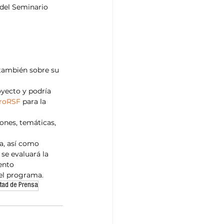
 del Seminario 
 también sobre su 
oyecto y podría 
roRSF
 para la 
ones, temáticas, 
a, así como 
se evaluará la 
ento 
del programa.
tad de Prensa