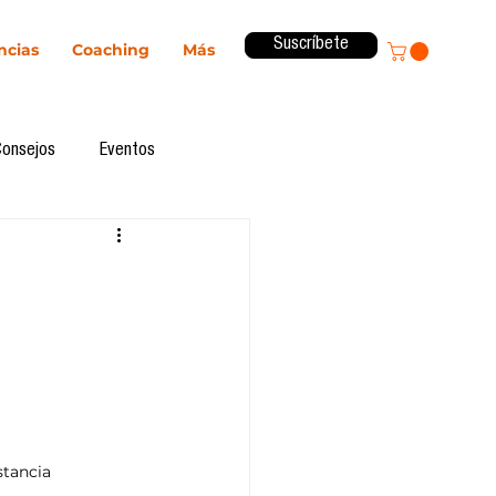
Suscríbete
ncias
Coaching
Más
Consejos
Eventos
ital
Innovación
Revista ComA
Observatorio
formes de investigación
tancia 