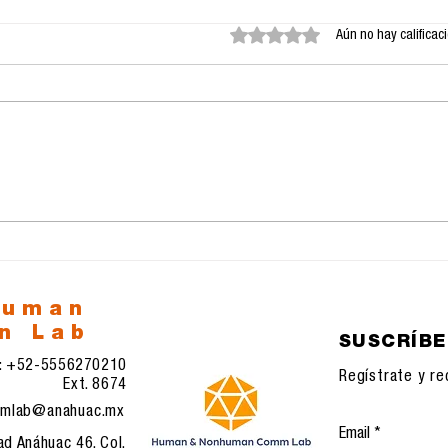
Obtuvo 0 de 5 estrellas.
Aún no hay calificac
Convocatoria Revista
CON
Perspectivas
LA 
UNA
human
n Lab
SUSCRÍB
l: +52-5556270210
Regístrate y re
Ext. 8674
mlab@anahuac.mx
Email
ad Anáhuac 46, Col.