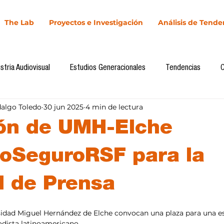
The Lab
Proyectos e Investigación
Análisis de Tende
stria Audiovisual
Estudios Generacionales
Tendencias
dalgo Toledo
30 jun 2025
4 min de lectura
l
Cultura Digital
Comunicación y Sociedad
Marketing dig
ción de UMH-Elche
Comunicación
Investigación
H&NhCL
CICA/Sintaxis
oSeguroRSF para la
d de Prensa
Casos de estudio
Novedades
Podcast
Video
In
llas.
sidad Miguel Hernández de Elche convocan una plaza para una es
iodista latinoamericano