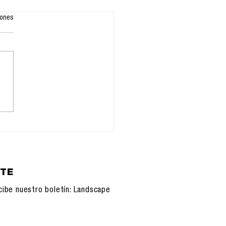
iones
VOCATORIA PARA
PUBLICACIÓN DE
 OBRA COLECTIVA
ETE
cibe nuestro boletín: Landscape