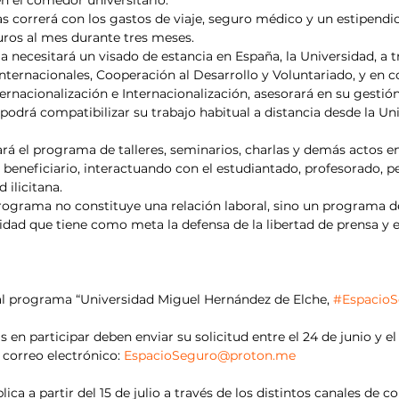
s correrá con los gastos de viaje, seguro médico y un estipend
euros al mes durante tres meses.
ia necesitará un visado de estancia en España, la Universidad, a t
Internacionales, Cooperación al Desarrollo y Voluntariado, y en 
ernacionalización e Internacionalización, asesorará en su gestión
 podrá compatibilizar su trabajo habitual a distancia desde la Un
rá el programa de talleres, seminarios, charlas y demás actos en
a beneficiario, interactuando con el estudiantado, profesorado, pe
 ilicitana.
programa no constituye una relación laboral, sino un programa d
sidad que tiene como meta la defensa de la libertad de prensa y 
al programa “Universidad Miguel Hernández de Elche, 
#Espacio
 en participar deben enviar su solicitud entre el 24 de junio y el 7
 correo electrónico: 
EspacioSeguro@proton.me
lica a partir del 15 de julio a través de los distintos canales de 