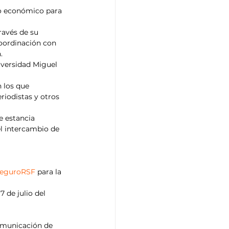
io económico para 
ravés de su 
coordinación con 
.
iversidad Miguel 
 los que 
riodistas y otros 
e estancia 
el intercambio de 
SeguroRSF
 para la 
 de julio del 
comunicación de 