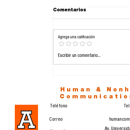
Comentarios
Agrega una calificación
I Congreso
Escribir un comentario...
Internacional Cómplices
de la Comunicación
Human & Non
Communicatio
Teléfono
Te
Correo
humancom
Av. Universid