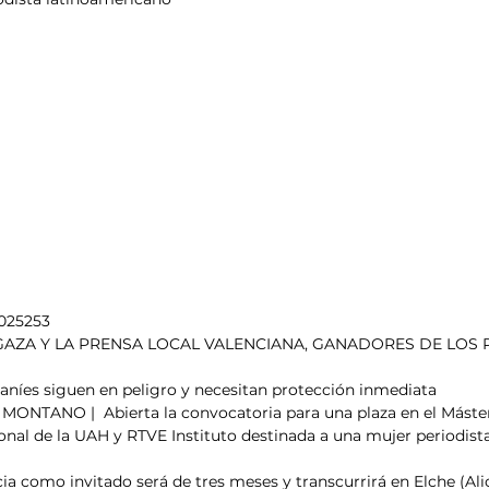
esis
Análisis de tendencias
2025253
GAZA Y LA PRENSA LOCAL VALENCIANA, GANADORES DE LOS 
iraníes siguen en peligro y necesitan protección inmediata
NTANO |  Abierta la convocatoria para una plaza en el Máster
nal de la UAH y RTVE Instituto destinada a una mujer periodista
ia como invitado será de tres meses y transcurrirá en Elche (Ali