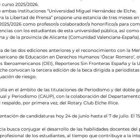
l curso 2025/2026.
 ambas instituciones “Universidad Miguel Hernández de Elche, 
ra la Libertad de Prensa” propone una estancia de tres meses en 
 2025/2026 como profesor/a colaborador/a honorífico/a para comp
ncias con los estudiantes de esta universidad pública, así com
itana y de la provincia de Alicante (Comunidad Valenciana-España).
da de las dos ediciones anteriores y el reconocimiento con la M
mericano de Educación en Derechos Humanos ‘Óscar Romero’, ot
 Iberoamericanos (OEI), Reporteros Sin Fronteras España y la U
he convocan la tercera edición de la beca dirigida a periodistas
uación de riesgo.
rolla en el ámbito de las titulaciones de Periodismo y del doble g
al y Periodismo (CAUP), con la colaboración del Departamento
respaldo, por primera vez, del Rotary Club Elche Illice.
entación de candidaturas hoy 24 de junio hasta el 7 de julio. El 15 
cia busca conjugar el desarrollo de las habilidades docentes del 
profesional de los estudiantes, al tiempo que contribuye a la int