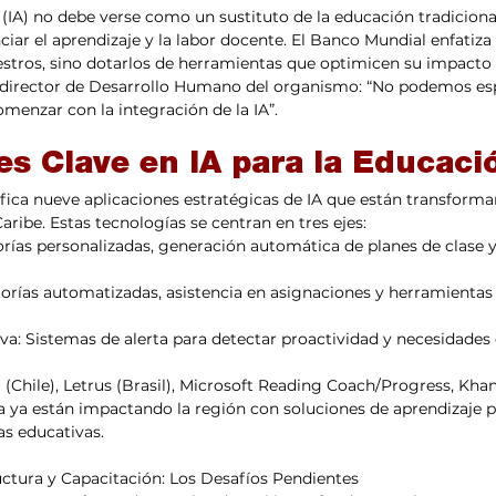
al (IA) no debe verse como un sustituto de la educación tradicion
iar el aprendizaje y la labor docente. El Banco Mundial enfatiza 
stros, sino dotarlos de herramientas que optimicen su impacto 
 director de Desarrollo Humano del organismo: “No podemos esp
omenzar con la integración de la IA”.
es Clave en IA para la Educaci
fica nueve aplicaciones estratégicas de IA que están transform
aribe. Estas tecnologías se centran en tres ejes:
orías personalizadas, generación automática de planes de clase y
utorías automatizadas, asistencia en asignaciones y herramientas
va: Sistemas de alerta para detectar proactividad y necesidades 
hile), Letrus (Brasil), Microsoft Reading Coach/Progress, Kha
 ya están impactando la región con soluciones de aprendizaje p
as educativas.
uctura y Capacitación: Los Desafíos Pendientes