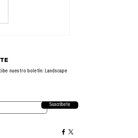
orfandad del Otro:
ligencia Artificial y
nueva soledad de la
ecie
ETE
cibe nuestro boletín: Landscape
Suscríbete