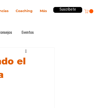
Suscríbete
ncias
Coaching
Más
Consejos
Eventos
ital
Innovación
ndo el
Revista ComA
Observatorio
a
formes de investigación