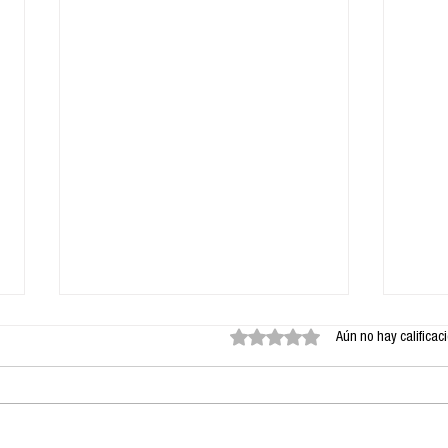
Obtuvo 0 de 5 estrellas.
Aún no hay calificac