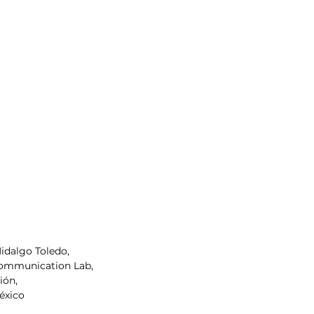
idalgo Toledo, 
mmunication Lab, 
ón, 
éxico