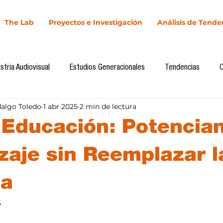
The Lab
Proyectos e Investigación
Análisis de Tende
stria Audiovisual
Estudios Generacionales
Tendencias
dalgo Toledo
1 abr 2025
2 min de lectura
l
Cultura Digital
Comunicación y Sociedad
Marketing dig
a Educación: Potencia
Comunicación
Investigación
H&NhCL
CICA/Sintaxis
zaje sin Reemplazar l
ia
Casos de estudio
Novedades
Podcast
Video
In
5
llas.