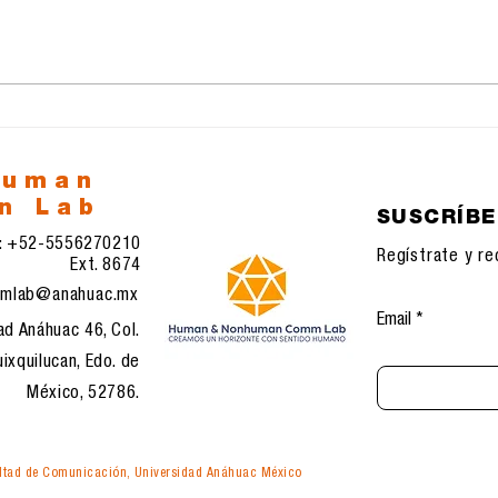
Google y su nueva
La 
aplicación Antigravedad
Inte
la 
esp
human
n Lab
SUSCRÍB
l: +52-5556270210
Regístrate y re
Ext. 8674
mlab@anahuac.mx
Email
ad Anáhuac 46, Col.
ixquilucan, Edo. de
México, 52786.
tad de Comunicación, Universidad Anáhuac México