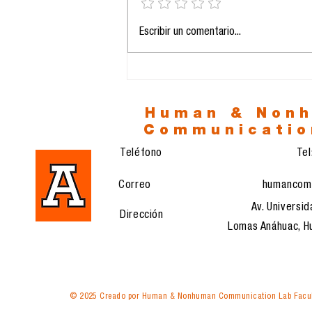
La prolongación de la
Escribir un comentario...
vida y el eclipse del
sentido: entre la
biotecnología y la era
del vacío
Human & Non
Communicatio
Teléfono
Te
Correo
humancom
Av. Universid
Dirección
Lomas Anáhuac, Hu
© 2025 Creado por Human & Nonhuman Communication Lab Facul