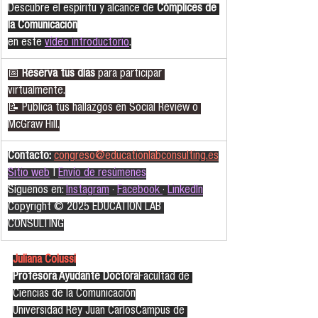
Descubre el espíritu y alcance de 
Cómplices de 
la Comunicación
en este 
vídeo introductorio
.
📅 
Reserva tus días
 para participar 
virtualmente.
📝 Publica tus hallazgos en Social Review o 
McGraw Hill.
Contacto:
congreso@educationlabconsulting.es
Sitio web
 | 
Envío de resúmenes
Síguenos en: 
Instagram
 · 
Facebook
· 
LinkedIn
Copyright © 2025 EDUCATION LAB 
CONSULTING
Juliana Colussi
Profesora Ayudante Doctora
Facultad de 
Ciencias de la Comunicación
Universidad Rey Juan CarlosCampus de 