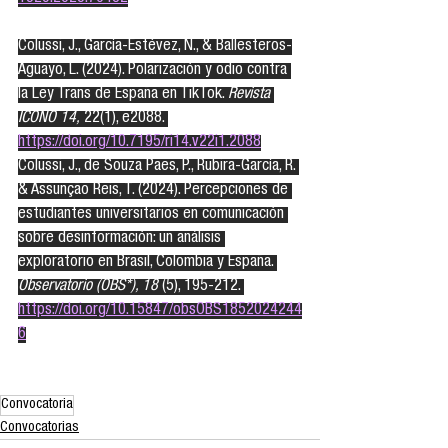
Colussi, J., García-Estévez, N., & Ballesteros-
Aguayo, L. (2024). Polarización y odio contra 
la Ley Trans de España en TikTok. 
Revista 
ICONO 14,
 22(1), e2088. 
https://doi.org/10.7195/ri14.v22i1.2088
Colussi, J., de Souza Paes, P., Rubira-García, R. 
& Assunção Reis, T. (2024). Percepciones de 
estudiantes universitarios en comunicación 
sobre desinformación: un análisis 
exploratorio en Brasil, Colombia y España. 
Observatorio (OBS*), 18 
(5), 195-212. 
https://doi.org/10.15847/obsOBS1852024244
6
Convocatoria
Convocatorias