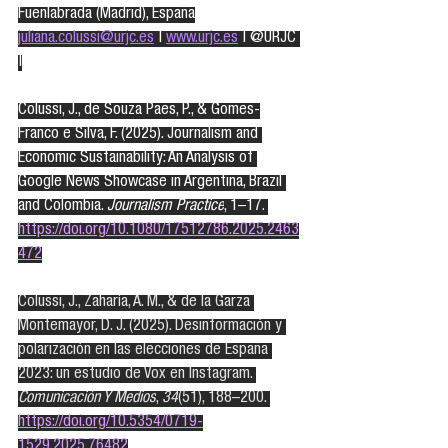
Fuenlabrada (Madrid), España
juliana.colussi@urjc.es
 | 
www.urjc.es
 | @URJC 
|
Colussi, J., de Souza Paes, P., & Gomes-
Franco e Silva, F. (2025). Journalism and 
Economic Sustainability: An Analysis of 
Google News Showcase in Argentina, Brazil 
and Colombia. 
Journalism Practice
, 1–17.
https://doi.org/10.1080/17512786.2025.2463
472
Colussi, J., Zaharía, A. M., & de la Garza 
Montemayor, D. J. (2025). Desinformación y 
polarización en las elecciones de España 
2023: un estudio de Vox en Instagram. 
Comunicación Y Medios
, 
34
(51), 188–200. 
https://doi.org/10.5354/0719-
1529.2025.76482