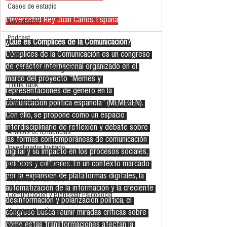
Casos de estudio
Universidad Rey Juan Carlos, España
Novedades
Podcast
¿Qué es Cómplices de la Comunicación?
Video
Cómplices de la Comunicación es un congreso 
de carácter internacional organizado en el 
Informes de investigación
marco del proyecto “Memes y 
Think Tank
representaciones de género en la 
Playground
comunicación política española” (MEMEGEN). 
Con ello, se propone como un espacio 
Tesis
interdisciplinario de reflexión y debate sobre 
Análisis de tendencias
las formas contemporáneas de comunicación 
Investigador Invitado
digital y su impacto en los procesos sociales, 
políticos y culturales. En un contexto marcado 
Estudios de la industria
por la expansión de plataformas digitales, la 
Filosofía de las TIC´s
automatización de la información y la creciente 
Comunicación y Bienestar Psicosocia
desinformación y polarización política, el 
Carteles Científicos
congreso busca reunir miradas críticas sobre 
cómo estas transformaciones afectan la 