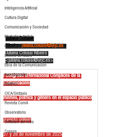
Inteligencia Artificial
Cultura Digital
Comunicación y Sociedad
Marketing digital
Juliana Colussi 
Ribeiro<
juliana.colussi@urjc.es
>
Innovación
Juliana Colussi Ribeiro 
Diseño de futuro
<
juliana.colussi@urjc.es
>
Ética de la Comunicación
Investigación
I Congreso Internacional Cómplices de la 
Comunicación:
H&NhCL
CICA/Sintaxis
memes, política y género en el espacio público
Revista ComA
Observatorio
¡Evento online!
Software del mes
Cursos
27 y 28 de noviembre de 2025