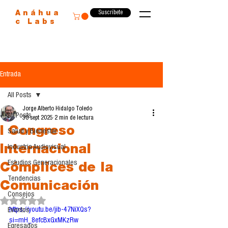
Suscríbete
Anáhua
c Labs
Entrada
All Posts
Jorge Alberto Hidalgo Toledo
All Posts
30 sept 2025
2 min de lectura
I Congreso
Salud y Bienestar
Internacional
Industria Audiovisual
Estudios Generacionales
Cómplices de la
Tendencias
Comunicación
Consejos
Obtuvo NaN de 5 estrellas.
https://youtu.be/jib-47NiXQs?
Eventos
si=mH_8efcBxGxMKzRw
Egresados