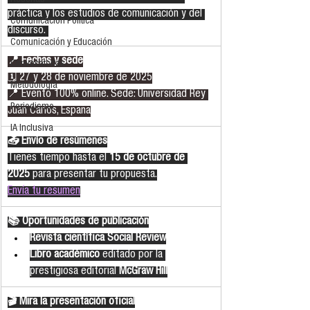
Reseñas
práctica y los estudios de comunicación y del 
Comunicación Política
discurso. 
Comunicación y Educación
📍 Fechas y sede
Convocatorias
🗓 27 y 28 de noviembre de 2025
Metodología
📍 Evento 100% online. Sede: Universidad Rey 
Periodismo
Juan Carlos, España
IA Inclusiva
📤 Envío de resúmenes
Tienes tiempo hasta el 
15 de octubre de 
2025
 para presentar tu propuesta.
Envía tu resumen
📚 Oportunidades de publicación
Revista científica Social Review
Libro académico
 editado por la 
prestigiosa editorial 
McGraw Hill
🎬 Mira la presentación oficial