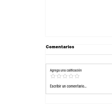
Comentarios
Agrega una calificación
La pandemia del
Escribir un comentario...
síndrome metabólico y
el continuum del riesgo
cardiometabólico,
vascular, hepático y