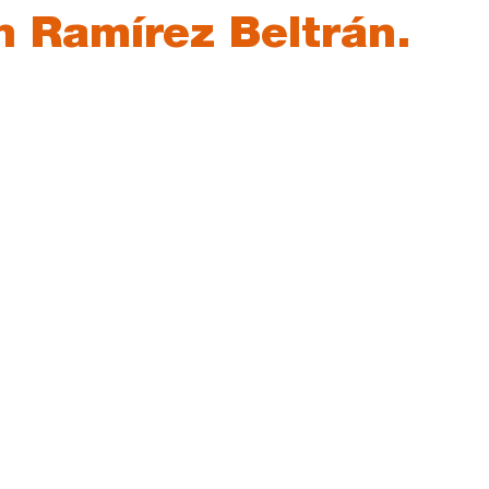
esis
Análisis de tendencias
h Ramírez Beltrán.
llas.