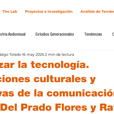
The Lab
Proyectos e Investigación
Análisis de Tende
stria Audiovisual
Estudios Generacionales
Tendencias
dalgo Toledo
16 may 2025
2 min de lectura
l
Cultura Digital
Comunicación y Sociedad
Marketing dig
ar la tecnología.
Comunicación
Investigación
H&NhCL
CICA/Sintaxis
ciones culturales y
vas de la comunicació
Casos de estudio
Novedades
Podcast
Video
In
 Del Prado Flores y Ra