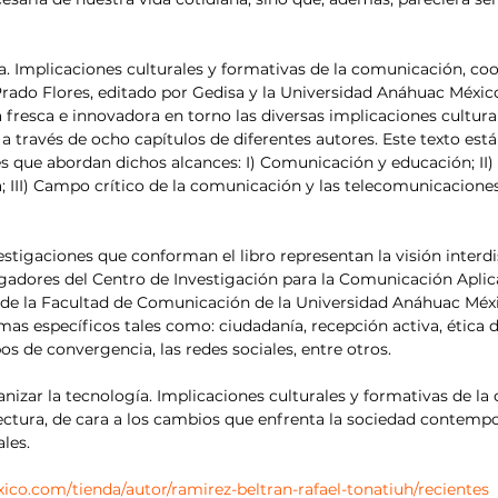
. Implicaciones culturales y formativas de la comunicación, co
rado Flores, editado por Gedisa y la Universidad Anáhuac México
 fresca e innovadora en torno las diversas implicaciones cultura
, a través de ocho capítulos de diferentes autores. Este texto est
es que abordan dichos alcances: I) Comunicación y educación; II
; III) Campo crítico de la comunicación y las telecomunicaciones
stigaciones que conforman el libro representan la visión interdi
tigadores del Centro de Investigación para la Comunicación Aplica
 de la Facultad de Comunicación de la Universidad Anáhuac Méx
as específicos tales como: ciudadanía, recepción activa, ética d
 de convergencia, las redes sociales, entre otros.
nizar la tecnología. Implicaciones culturales y formativas de la
ectura, de cara a los cambios que enfrenta la sociedad contemp
ales.
co.com/tienda/autor/ramirez-beltran-rafael-tonatiuh/recientes