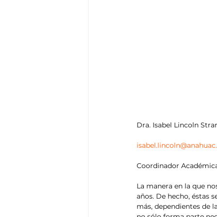
Dra. Isabel Lincoln Str
isabel.lincoln@anahuac
Coordinador Académica 
La manera en la que nos
años. De hecho, éstas s
más, dependientes de la
no sólo forma parte nec