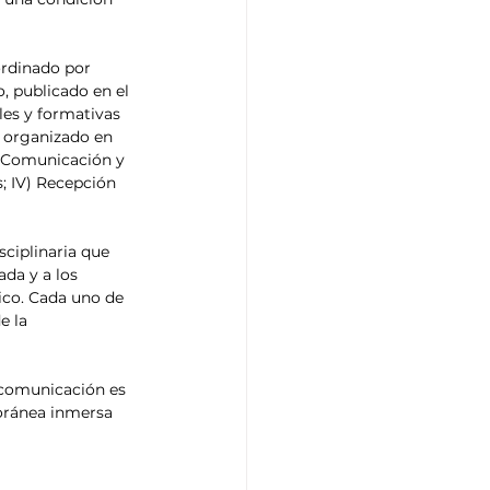
ordinado por 
, publicado en el 
les y formativas 
á organizado en 
) Comunicación y 
; IV) Recepción 
sciplinaria que 
da y a los 
ico. Cada uno de 
e la 
 comunicación es 
oránea inmersa 