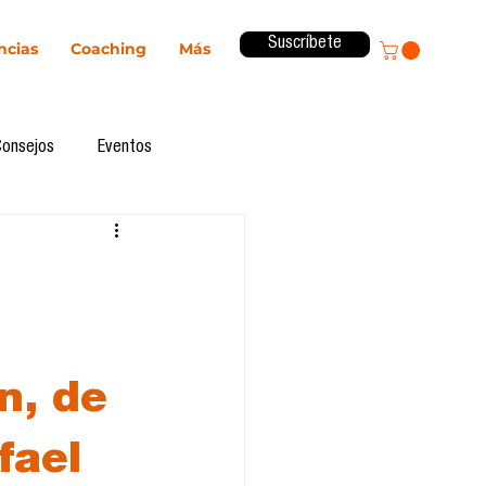
Suscríbete
ncias
Coaching
Más
Consejos
Eventos
ital
Innovación
Revista ComA
Observatorio
n, de
formes de investigación
fael