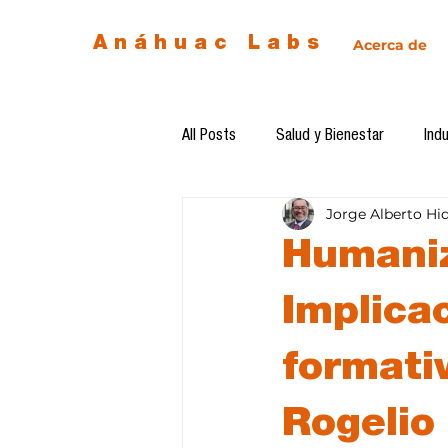
Anáhuac Labs
Acerca de
All Posts
Salud y Bienestar
Indu
Jorge Alberto Hi
Egresados
Inteligencia Artificia
Humaniz
Diseño de futuro
Ética de la 
Implica
formati
Software del mes
Cursos
Rogelio