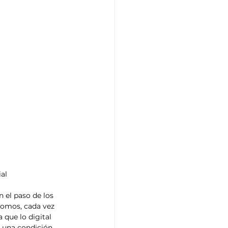
al
 el paso de los 
somos, cada vez 
 que lo digital 
r una condición 