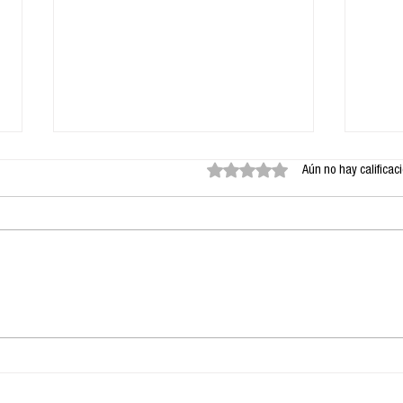
Obtuvo 0 de 5 estrellas.
Aún no hay calificac
La paradoja de la
Comu
censura de El cuento de
hac
la criada
com
del
dec