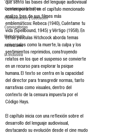
Reseñas
que sentó las bases del lenguaje audiovisual 
Comunicación Política
contemporáneo; en el capítulo mencionado 
analizo tres de sus filmes más 
Comunicación y Educación
emblemáticos: Rebeca (1940), Cuéntame tu 
Convocatorias
vida (Spellbound, 1945) y Vértigo (1958). En 
Metodología
estas películas Hitchcock aborda temas 
universales como la muerte, la culpa y los 
Periodismo
sentimientos reprimidos, construyendo 
IA Inclusiva
relatos en los que el suspenso se convierte 
en un recurso para explorar la psique 
humana. El texto se centra en la capacidad 
del director para transgredir normas, tanto 
narrativas como visuales, dentro del 
contexto de la censura impuesta por el 
Código Hays.
El capítulo inicia con una reflexión sobre el 
desarrollo del lenguaje audiovisual, 
destacando su evolución desde el cine mudo 