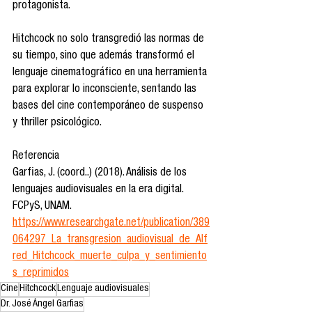
protagonista. 
Hitchcock no solo transgredió las normas de 
su tiempo, sino que además transformó el 
lenguaje cinematográfico en una herramienta 
para explorar lo inconsciente, sentando las 
bases del cine contemporáneo de suspenso 
y thriller psicológico.
Referencia
Garfias, J. (coord..) (2018). Análisis de los 
lenguajes audiovisuales en la era digital. 
FCPyS, UNAM.
https://www.researchgate.net/publication/389
064297_La_transgresion_audiovisual_de_Alf
red_Hitchcock_muerte_culpa_y_sentimiento
s_reprimidos
Cine
Hitchcock
Lenguaje audiovisuales
Dr. José Ángel Garfias