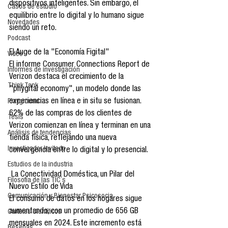
dispositivos inteligentes. Sin embargo, el 
Casos de estudio
equilibrio entre lo digital y lo humano sigue 
Novedades
siendo un reto.
Podcast
El Auge de la "Economía Figital"
Video
El informe Consumer Connections Report de 
Informes de investigación
Verizon destaca el crecimiento de la 
Think Tank
"phygital economy", un modelo donde las 
experiencias en línea e in situ se fusionan. 
Playground
62% de las compras de los clientes de 
Tesis
Verizon comienzan en línea y terminan en una 
Análisis de tendencias
tienda física, reflejando una nueva 
Investigador Invitado
convergencia entre lo digital y lo presencial.
Estudios de la industria
 La Conectividad Doméstica, un Pilar del 
Filosofía de las TIC´s
Nuevo Estilo de Vida
Comunicación y Bienestar Psicosocia
El consumo de datos en los hogares sigue 
aumentando, con un promedio de 656 GB 
Carteles Científicos
mensuales en 2024. Este incremento está 