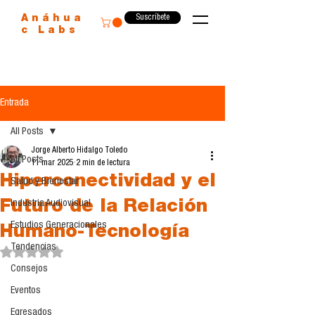
Suscríbete
Anáhua
c Labs
Entrada
All Posts
Jorge Alberto Hidalgo Toledo
All Posts
11 mar 2025
2 min de lectura
Hiperconectividad y el
Salud y Bienestar
Futuro de la Relación
Industria Audiovisual
Estudios Generacionales
Humano-Tecnología
Tendencias
Obtuvo NaN de 5 estrellas.
Consejos
Eventos
Egresados