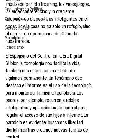
Reseñas
impulsado por el streaming, los videojuegos, 
Comunicación Política
las videoconferencias y la creciente 
Comunicación y Educación
adopción de dispositivos inteligentes en el 
hogar. Hoy, la casa no es solo un refugio, sino 
Convocatorias
el centro de operaciones digitales de 
Metodología
nuestra vida.
Periodismo
El Espejismo del Control en la Era Digital
IA Inclusiva
Si bien la tecnología nos facilita la vida, 
también nos coloca en un estado de 
vigilancia permanente. Un fenómeno que 
destaca el informe es el uso de la tecnología 
para monitorear la misma tecnología. Los 
padres, por ejemplo, recurren a relojes 
inteligentes y aplicaciones de control para 
regular el acceso de sus hijos a internet. La 
paradoja es evidente: buscamos libertad 
digital mientras creamos nuevas formas de 