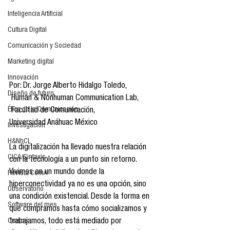
Inteligencia Artificial
Cultura Digital
Comunicación y Sociedad
Marketing digital
Innovación
Por: Dr. Jorge Alberto Hidalgo Toledo,
Diseño de futuro
 Human & Nonhuman Communication Lab,
Ética de la Comunicación
 Facultad de Comunicación, 
Universidad Anáhuac México
Investigación
H&NhCL
La digitalización ha llevado nuestra relación 
CICA/Sintaxis
con la tecnología a un punto sin retorno. 
Vivimos en un mundo donde la 
Revista ComA
hiperconectividad ya no es una opción, sino 
Observatorio
una condición existencial. Desde la forma en 
Software del mes
que compramos hasta cómo socializamos y 
Cursos
trabajamos, todo está mediado por 