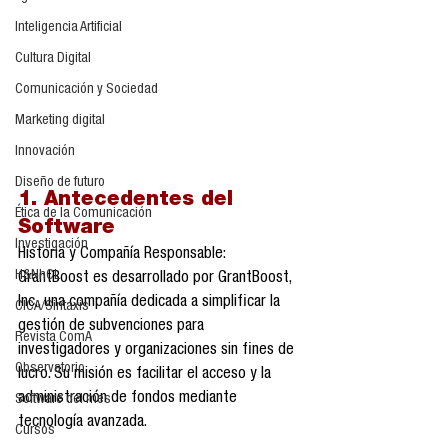
Inteligencia Artificial
Cultura Digital
Comunicación y Sociedad
Marketing digital
Innovación
Diseño de futuro
1. Antecedentes del 
Ética de la Comunicación
Software
Investigación
Historia y Compañía Responsable:
H&NhCL
GrantBoost es desarrollado por GrantBoost, 
Inc., una compañía dedicada a simplificar la 
CICA/Sintaxis
gestión de subvenciones para 
Revista ComA
investigadores y organizaciones sin fines de 
Observatorio
lucro. Su misión es facilitar el acceso y la 
administración de fondos mediante 
Software del mes
tecnología avanzada.
Cursos