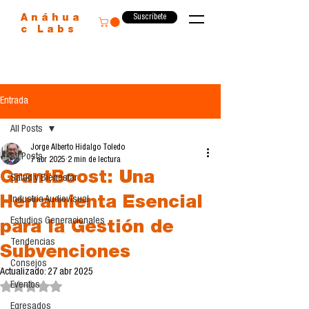
Suscríbete
Anáhua
c Labs
Entrada
All Posts
Jorge Alberto Hidalgo Toledo
All Posts
7 abr 2025
2 min de lectura
GrantBoost: Una
Salud y Bienestar
Herramienta Esencial
Industria Audiovisual
Estudios Generacionales
para la Gestión de
Tendencias
Subvenciones
Consejos
Actualizado:
27 abr 2025
Eventos
Obtuvo NaN de 5 estrellas.
Egresados