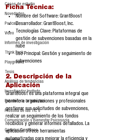
Casos de estudio
Ficha Técnica:
Novedades
Nombre del Software: GrantBoost
Podcast
Desarrollador: GrantBoost, Inc.
Tecnologías Clave: Plataformas de 
Video
gestión de subvenciones basadas en la 
Informes de investigación
nube
Think Tank
Uso Principal: Gestión y seguimiento de 
subvenciones
Playground
Tesis
2. Descripción de la 
Análisis de tendencias
Aplicación
Investigador Invitado
GrantBoost es una plataforma integral que 
Estudios de la industria
permite a organizaciones y profesionales 
gestionar sus solicitudes de subvenciones, 
Filosofía de las TIC´s
realizar un seguimiento de los fondos 
Comunicación y Bienestar Psicosocia
recibidos y generar informes detallados. La 
Carteles Científicos
aplicación ofrece herramientas 
automatizadas para mejorar la eficiencia y 