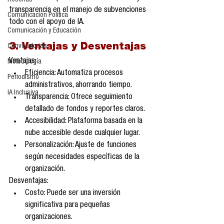
Reseñas
transparencia en el manejo de subvenciones 
Comunicación Política
todo con el apoyo de IA.
Comunicación y Educación
3. Ventajas y Desventajas
Convocatorias
Ventajas:
Metodología
Eficiencia: Automatiza procesos 
Periodismo
administrativos, ahorrando tiempo.
IA Inclusiva
Transparencia: Ofrece seguimiento 
detallado de fondos y reportes claros.
Accesibilidad: Plataforma basada en la 
nube accesible desde cualquier lugar.
Personalización: Ajuste de funciones 
según necesidades específicas de la 
organización.
Desventajas:
Costo: Puede ser una inversión 
significativa para pequeñas 
organizaciones.